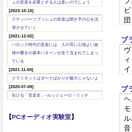
ブ
ュの音楽を必要とする人は多いのでしょう
ビ
[2023-10-10]
団
クナッパーツブッシュの音楽は聞き手の心を沈
潜させていく
[2021-12-02]
ブ
バロック時代の音楽には、人の耳に心地よい旋
ヴ
律や響きの基本パターンが全て含まれてしまっ
ィ
ている
イ
[2021-11-04]
クラリネットはダークばかりが魅力じゃないよ
[2020-07-09]
ブ
生ける「音楽史」~ルッジェーロ・リッチ
ヘ
モ
【
PCオーディオ実験室
】
ル
音