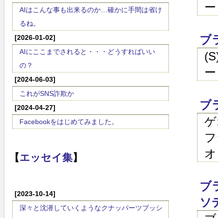
ー
AIはこんな事も出来るのか…確かに手間は省け
るね。
ブ
[2026-01-02]
AIにここまでされると・・・どうすればいい
(
の？
ー
[2024-06-03]
これがSNS詐欺か
ブ
[2024-04-27]
ゲ
Facebookをはじめてみました。
フ
オ
【
エッセイ集
】
ブ
[2023-10-14]
ソ
深々と沈潜していくようなクナッパーツブッシ