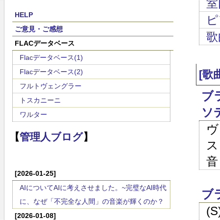
室
HELP
ピ
ご意見・ご感想
歌
FLACデータベース
Flacデータベース(1)
Flacデータベース(2)
[歌
フルトヴェングラー
ブ
トスカニーニ
ソ
ワルター
ヴ
【
管理人ブログ
】
ス
音
[2026-01-25]
AIについてAIに考えさせました。~完璧なAI時代
ブ
に、なぜ「不完全な人間」の音楽が輝くのか？
(
[2026-01-08]