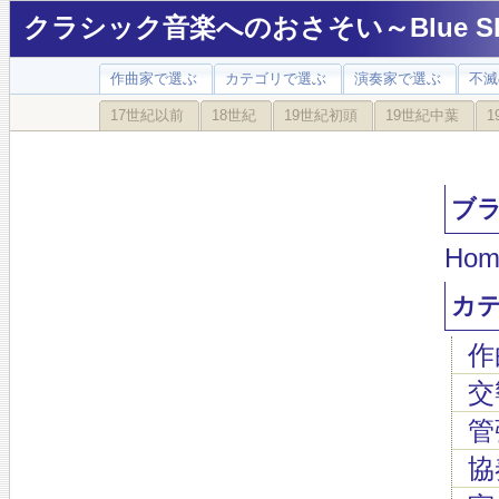
クラシック音楽へのおさそい～Blue Sky
作曲家で選ぶ
カテゴリで選ぶ
演奏家で選ぶ
不滅
17世紀以前
18世紀
19世紀初頭
19世紀中葉
1
ブラ
Hom
カ
作
交
管
協