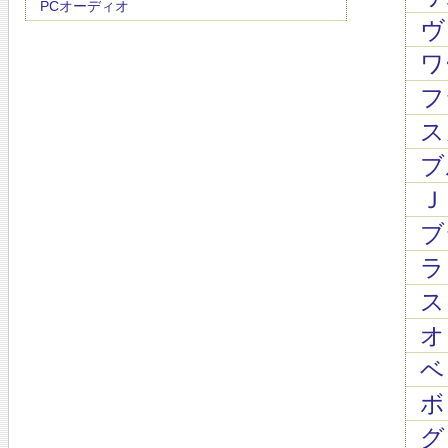
PCオーディオ
ヴ
ワ
フ
ス
ブ
Ｊ
ブ
ラロ
スッ
オ
ベッ
ボロ
グリ