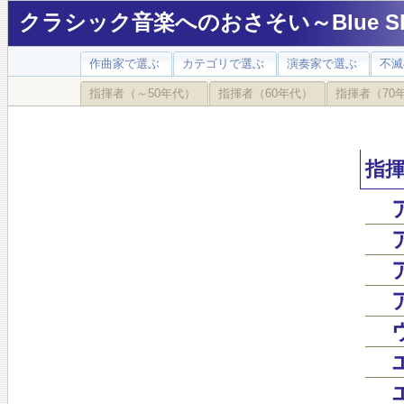
クラシック音楽へのおさそい～Blue Sky
作曲家で選ぶ
カテゴリで選ぶ
演奏家で選ぶ
不滅
指揮者（～50年代）
指揮者（60年代）
指揮者（70
指