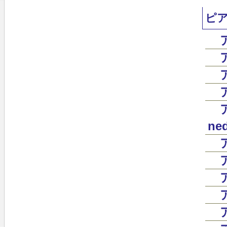
ピ
ned