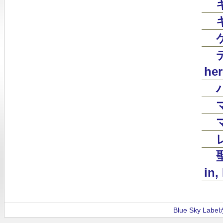
her
in,
Blue Sky La