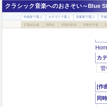
クラシック音楽へのおさそい～Blue Sky
作曲家で選ぶ
カテゴリで選ぶ
演奏家で選ぶ
不滅
17世紀以前
18世紀
19世紀初頭
19世紀中葉
1
Hom
カ
管
[作
同