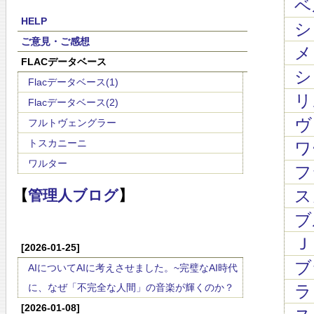
ベ
HELP
ショ
ご意見・ご感想
メ
FLACデータベース
シュ
Flacデータベース(1)
リス
Flacデータベース(2)
ヴ
フルトヴェングラー
トスカニーニ
ワ
ワルター
フ
ス
【
管理人ブログ
】
ブ
Ｊ
[2026-01-25]
ブ
AIについてAIに考えさせました。~完璧なAI時代
に、なぜ「不完全な人間」の音楽が輝くのか？
ラロ
[2026-01-08]