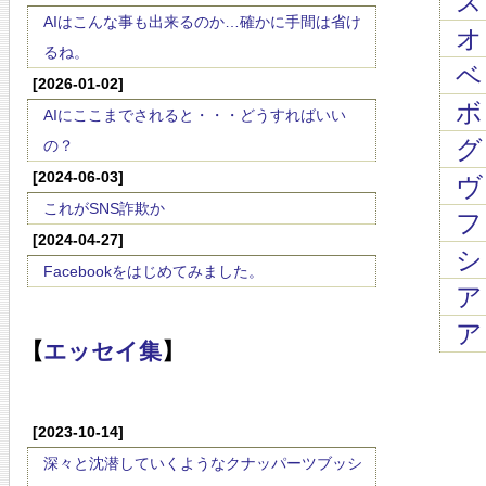
スッ
AIはこんな事も出来るのか…確かに手間は省け
オ
るね。
ベッ
[2026-01-02]
ボロ
AIにここまでされると・・・どうすればいい
グリ
の？
[2024-06-03]
ヴ
これがSNS詐欺か
フ
[2024-04-27]
シ
Facebookをはじめてみました。
アン
ア
【
エッセイ集
】
[2023-10-14]
深々と沈潜していくようなクナッパーツブッシ