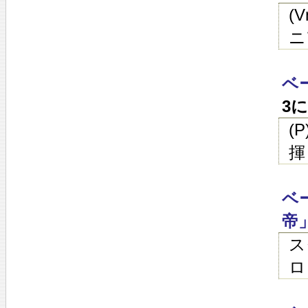
(
ニ
ベ
3
(
揮
ベ
帝
ス
ロ