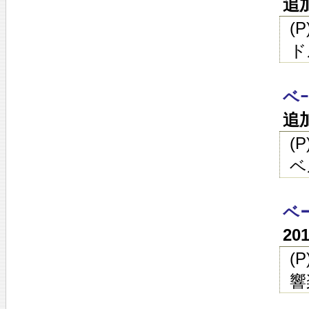
追
(
ド
ベ
追
(
ベ
ベ
20
(
響