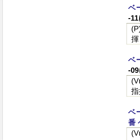
ベ
-1
(
揮
ベ
-0
(
指
ベ
番 
(