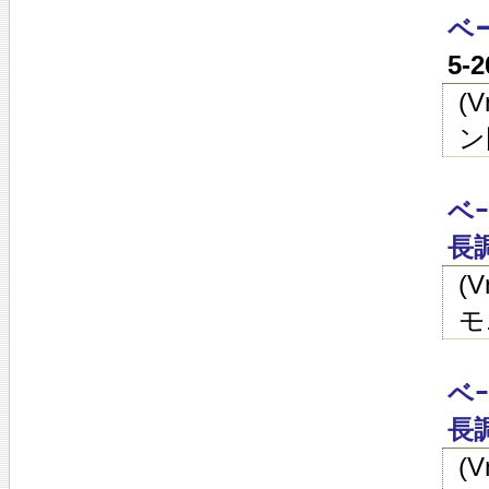
ベ
5-
(
ン
ベ
長調
(
モ
ベ
長調
(