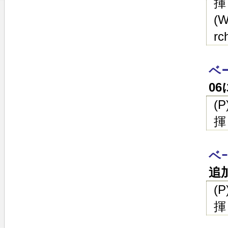
揮
(W
rc
ベ
0
(
揮
ベｰ
追
(
揮