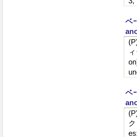
3,
ベｰ
ano
(
ィ
on
un
ベｰ
ano
(
ク
es