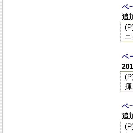
ベ
追
(
ニ
ベ
20
(
揮
ベ
追
(