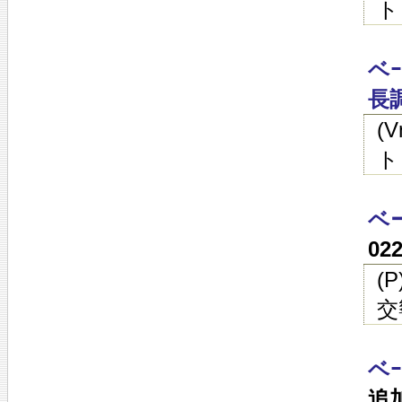
ト
ベ
長調
(
ト
ベ
02
(
交
ベ
追