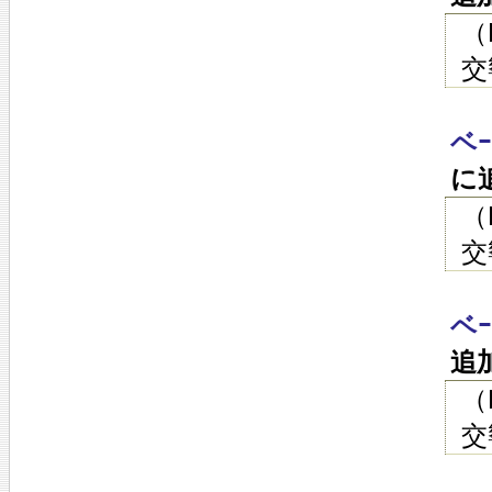
（
交
ベ
に
（
交
ベ
追
（
交