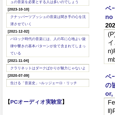
ュの音楽を必要とする人は多いのでしょう
ベｰ
[2023-10-10]
no 
クナッパーツブッシュの音楽は聞き手の心を沈
潜させていく
20
[2021-12-02]
(
バロック時代の音楽には、人の耳に心地よい旋
イ
律や響きの基本パターンが全て含まれてしまっ
n)
ている
mb
[2021-11-04]
クラリネットはダークばかりが魅力じゃないよ
ベ
[2020-07-09]
生ける「音楽史」~ルッジェーロ・リッチ
の協
or,
Fe
【
PCオーディオ実験室
】
ll