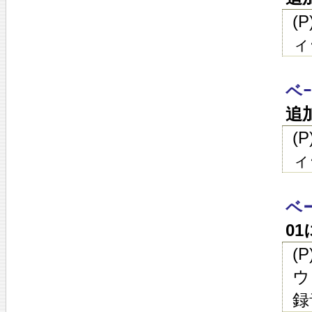
(
ィ
ベｰ
追
(
ィ
ベ
0
(
ウ
録