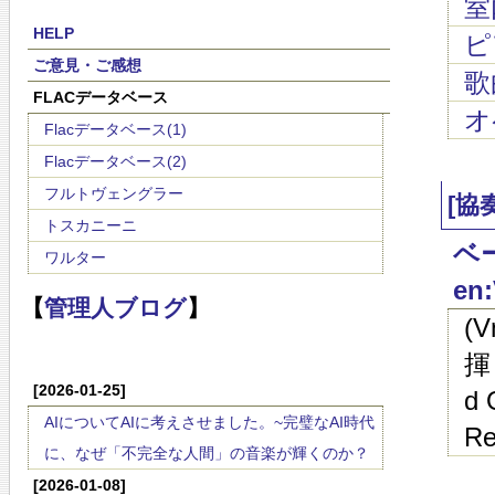
室
HELP
ピ
ご意見・ご感想
歌
FLACデータベース
オ
Flacデータベース(1)
Flacデータベース(2)
フルトヴェングラー
[協
トスカニーニ
ベー
ワルター
en:
【
管理人ブログ
】
(
揮
[2026-01-25]
d 
AIについてAIに考えさせました。~完璧なAI時代
Re
に、なぜ「不完全な人間」の音楽が輝くのか？
[2026-01-08]