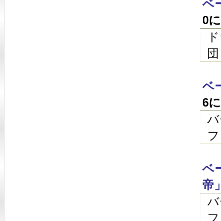
ベ
0
ド
団
ベ
6
バ
フ
ベ
帝
バ
フ