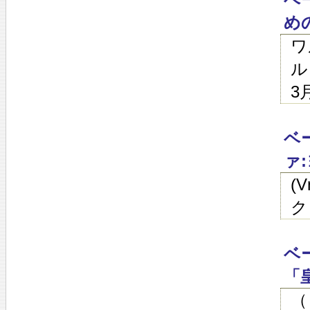
め
ワ
ル
3
ベ
ァ
(
ク
ベ
「
（