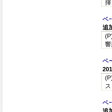
揮
ベ
追
(
響
ベ
20
(
ス
ベ
追