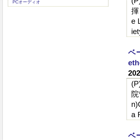
(
PCオーディオ
揮
e 
ie
ベ
eth
20
(
院
n)
a 
ベー