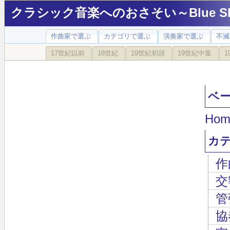
クラシック音楽へのおさそい～Blue Sky
作曲家で選ぶ
カテゴリで選ぶ
演奏家で選ぶ
不滅
17世紀以前
18世紀
19世紀初頭
19世紀中葉
1
ベート
Hom
カ
作
交
管
協