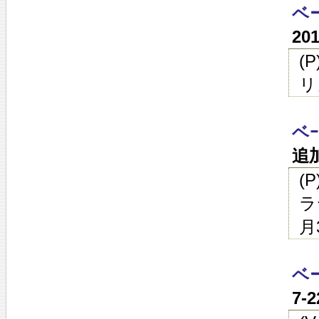
ベ
20
(
リ
ベ
追
(
ラ
月
ベ
7-