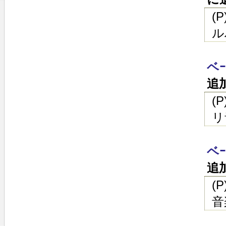
(
ル
ベ
追
(
リ
ベ
追
(
音