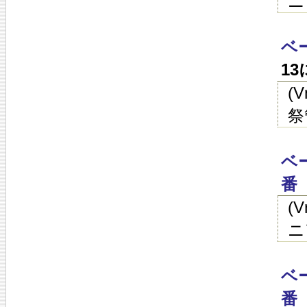
ニ
ベ
1
(
祭
ベ
番
(
ニ
ベ
番