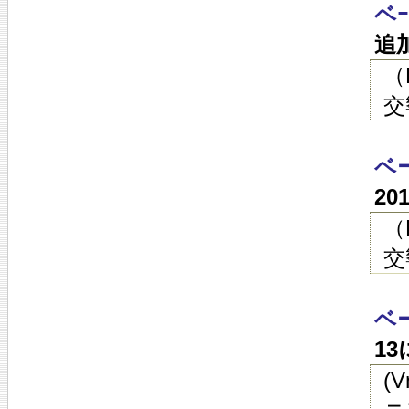
ベ
追
（
交
ベ
20
（
交
ベ
1
(