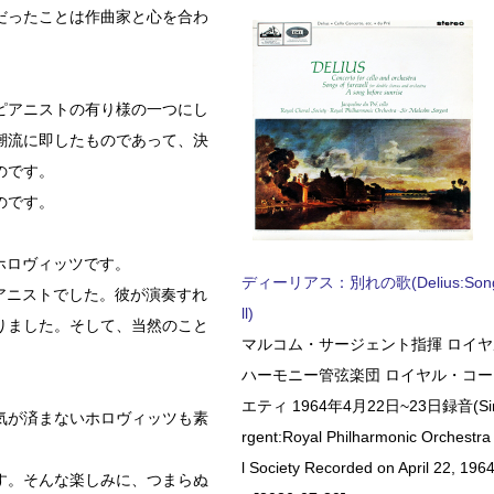
だったことは作曲家と心を合わ
ピアニストの有り様の一つにし
潮流に即したものであって、決
のです。
のです。
のはホロヴィッツです。
ディーリアス：別れの歌(Delius:Songs 
否したピアニストでした。彼が演奏すれ
ll)
りました。そして、当然のこと
マルコム・サージェント指揮 ロイ
ハーモニー管弦楽団 ロイヤル・コ
エティ 1964年4月22日~23日録音(Sir 
気が済まないホロヴィッツも素
rgent:Royal Philharmonic Orchestra
l Society Recorded on April 22, 1964
す。そんな楽しみに、つまらぬ