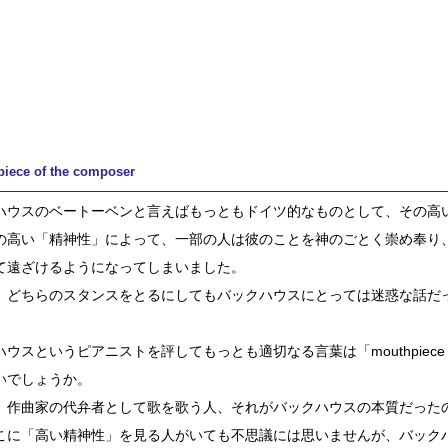
iece of the composer
ハウスのベートーベンと言えばもっともドイツ的なものとして、その高
の高い「精神性」によって、一部の人は彼のことを神のごとく崇め奉り
て遠ざけるようになってしまいました。
、どちらのスタンスをとるにしてもバックハウスにとっては迷惑な話だ
ウスというピアニストを評してもっとも適切なる言葉は「mouthpiece of 
いでしょうか。
、作曲家の代弁者として歌を歌う人、それがバックハウスの本質だった
こに「高い精神性」を見る人がいても不思議には思いませんが、バック