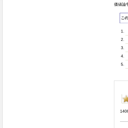
価値論
こ
140