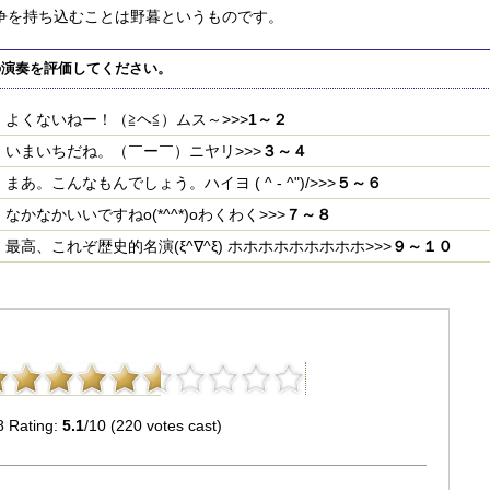
争を持ち込むことは野暮というものです。
の演奏を評価してください。
よくないねー！（≧ヘ≦）ムス～>>>
1～２
いまいちだね。（￣ー￣）ニヤリ>>>
３～４
まあ。こんなもんでしょう。ハイヨ ( ^ - ^")/>>>
５～６
なかなかいいですねo(*^^*)oわくわく>>>
７～８
最高、これぞ歴史的名演(ξ^∇^ξ) ホホホホホホホホホ>>>
９～１０
8 Rating:
5.1
/10 (220 votes cast)