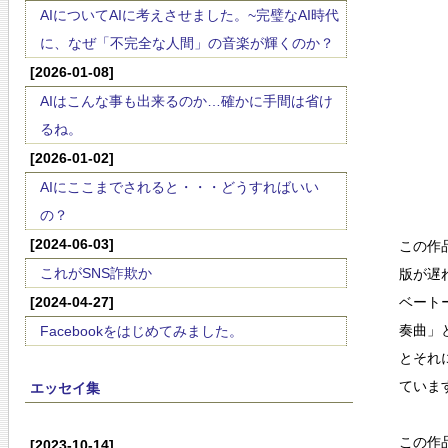
AIについてAIに考えさせました。~完璧なAI時代
に、なぜ「不完全な人間」の音楽が輝くのか？
[2026-01-08]
AIはこんな事も出来るのか…確かに手間は省け
るね。
[2026-01-02]
AIにここまでされると・・・どうすればいい
の？
[2024-06-03]
この作
これがSNS詐欺か
版が遅
[2024-04-27]
ベート
奏曲」
Facebookをはじめてみました。
とそれ
ていま
エッセイ集
この作
[2023-10-14]