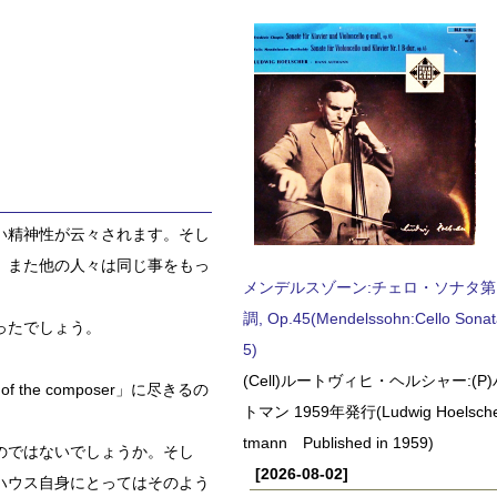
い精神性が云々されます。そし
、また他の人々は同じ事をもっ
メンデルスゾーン:チェロ・ソナタ第
調, Op.45(Mendelssohn:Cello Sonat
ったでしょう。
5)
(Cell)ルートヴィヒ・ヘルシャー:(
the composer」に尽きるの
トマン 1959年発行(Ludwig Hoelscher
tmann Published in 1959)
のではないでしょうか。そし
[2026-08-02]
ハウス自身にとってはそのよう