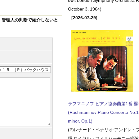
owit London Symphony Orchestra 
October 3, 1964)
[2026-07-29]
、
管理人の判断で紹介しないと
ラフマニノフ:ピアノ協奏曲第1番 嬰ヘ短
(Rachmaninov:Piano Concerto No.1 
minor, Op.1)
(P)レナード・ペナリオ:アンドレ・
揮 ロイヤル・フィルハーモニー管弦楽