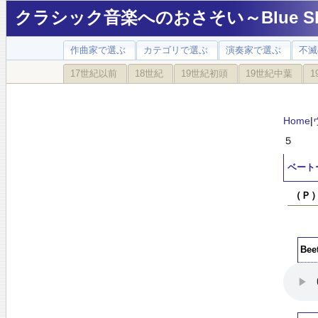
クラシック音楽へのおさそい～Blue Sky
作曲家で選ぶ
カテゴリで選ぶ
演奏家で選ぶ
不滅
17世紀以前
18世紀
19世紀初頭
19世紀中葉
1
Home
|
５
ベート
（Ｐ
Be