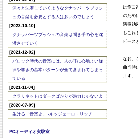
は作曲
深々と沈潜していくようなクナッパーツブッシ
のため
ュの音楽を必要とする人は多いのでしょう
演奏効
[2023-10-10]
もこれ
クナッパーツブッシュの音楽は聞き手の心を沈
ピース
潜させていく
[2021-12-02]
なお、
バロック時代の音楽には、人の耳に心地よい旋
曲当時
律や響きの基本パターンが全て含まれてしまっ
ます。
ている
[2021-11-04]
クラリネットはダークばかりが魅力じゃないよ
[2020-07-09]
生ける「音楽史」~ルッジェーロ・リッチ
PCオーディオ実験室