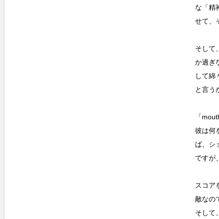
な「精
せて、
そして
か過ぎ
して綿
と言う
「mou
彼は何を
ば、シ
ですが
スコア
敵なの
そして