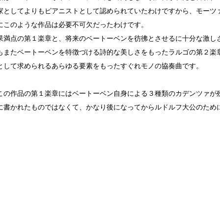
家としてよりもピアニストとして認められていたわけですから、モーツ
にこのような作品は必要不可欠だったわけです。
果満点の第１楽章と、将来のベートーベンを彷彿とさせるに十分な激し
もまたベートーベンを特徴づける詩的な美しさをもったラルゴの第２楽
として求められるあらゆる要素をもったすぐれモノの協奏曲です。
この作品の第１楽章にはベートーベン自身による３種類のカデンツァが
に書かれたものではなくて、かなり後になってからルドルフ大公のため