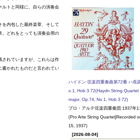
ァルトと同様に、自らの演奏会
さを内包した最終楽章、そして
章。どれをとっても演奏会用の
残されていますが、これらは作
に書かれたものだと言われてい
ハイドン:弦楽四重奏曲第72番 ハ長調, O
o.1, Hob.3:72(Haydn:String Quartet
major, Op.74, No.1, Hob.3:72)
プロ・アルテ弦楽四重奏団:1937年1
(Pro Arte String Quartet]Recorded
15, 1937)
[2026-08-04]