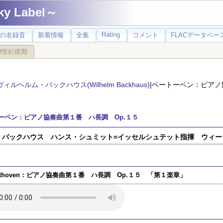
 Label～
Rating
の名録音
新着情報
全集
コメント
FLACデータベース
9世紀後期
ヴィルヘルム・バックハウス(Wilhelm Backhaus)
|ベートーベン：ピアノ
ーベン：ピアノ協奏曲第１番 ハ長調 Op.１５
）バックハウス ハンス・シュミット=イッセルシュテット指揮 ウィー
ethoven：ピアノ協奏曲第１番 ハ長調 Op.１５ 「第１楽章」