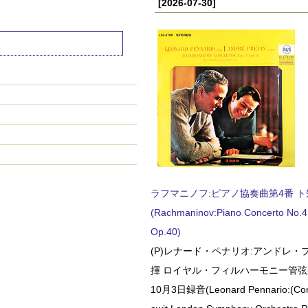
[2026-07-30]
ラフマニノフ:ピアノ協奏曲第4番 ト短調
(Rachmaninov:Piano Concerto No.4 
Op.40)
(P)レナード・ペナリオ:アンドレ・
揮 ロイヤル・フィルハーモニー管弦楽
10月3日録音(Leonard Pennario:(Con