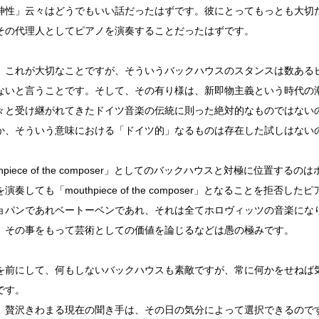
神性」云々はどうでもいい話だったはずです。彼にとってもっとも大切
その代理人としてピアノを演奏することだったはずです。
、これが大切なことですが、そういうバックハウスのスタンスは数ある
ないと言うことです。そして、その有り様は、新即物主義という時代の
々と受け継がれてきたドイツ音楽の伝統に則った絶対的なものではない
か、そういう意味における「ドイツ的」なるものは存在した試しはない
thpiece of the composer」としてのバックハウスと対極に位置する
演奏しても「mouthpiece of the composer」となることを拒
ョパンであれベートーベンであれ、それは全てホロヴィッツの音楽にな
、その事をもって芸術としての価値を論じるなどは愚の極みです。
を前にして、何もしないバックハウスも素敵ですが、常に何かをせねば
です。
、贅沢きわまる現在の聞き手は、その日の気分によって選択できるので