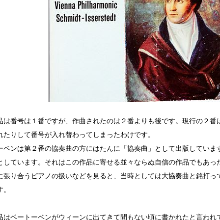
品は番号は１番ですが、作曲されたのは２番よりも後です。現行の２番
れたりして番号が入れ替わってしまったわけです。
ーベンは第２番の協奏曲の方にはたんに「協奏曲」として出版していま
としています。それはこの作品に寄せる並々ならぬ自信の作品でもあっ
に張り合うピアノの扱いなどを見ると、当時としては大協奏曲と銘打っ
す。
品はベートーベンがウィーンに出てきて間もない頃に書かれたと言われ