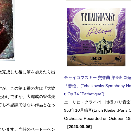
は完成した後に筆を加えたり出
チャイコフスキー:交響曲 第6番 ロ短調,
「悲愴」(Tchaikovsky:Symphony No.6
すが、この第１番の方は「大協
r, Op.74 "Pathetique")
たわけですが、大編成の管弦楽
エーリヒ・クライバー指揮 パリ音楽
ても不思議ではない作品となっ
953年10月録音(Erich Kleiber:Paris C
Orchestra Recorded on October, 19
[2026-08-06]
ています。当時のベートーベン