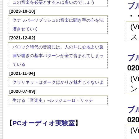
ュの音楽を必要とする人は多いのでしょう
ブ
[2023-10-10]
・・
クナッパーツブッシュの音楽は聞き手の心を沈
(
潜させていく
ス
[2021-12-02]
バロック時代の音楽には、人の耳に心地よい旋
律や響きの基本パターンが全て含まれてしまっ
ブ
ている
02
[2021-11-04]
(
クラリネットはダークばかりが魅力じゃないよ
ン
[2020-07-09]
生ける「音楽史」~ルッジェーロ・リッチ
ブ
02
【
PCオーディオ実験室
】
(