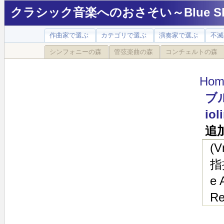
クラシック音楽へのおさそい～Blue Sky
作曲家で選ぶ
カテゴリで選ぶ
演奏家で選ぶ
不滅
シンフォニーの森
管弦楽曲の森
コンチェルトの森
Hom
ブル
iol
追
(
指
e 
Re