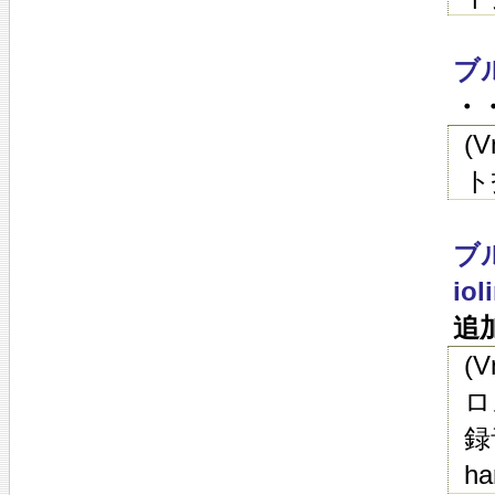
ブ
・・
(
ト
ブル
iol
追
(
ロ
録音
ha