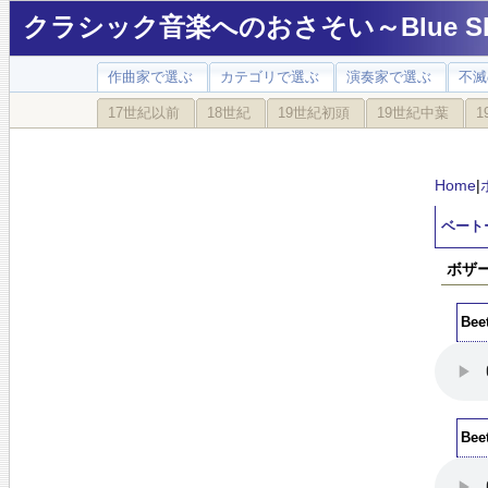
クラシック音楽へのおさそい～Blue Sky
作曲家で選ぶ
カテゴリで選ぶ
演奏家で選ぶ
不滅
17世紀以前
18世紀
19世紀初頭
19世紀中葉
1
Home
|
ベート
ボザー
Beet
Beet