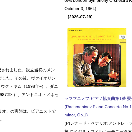
owit London Symphony Orchestra 
October 3, 1964)
[2026-07-29]
成されました。設立当初のメン
でした。その後、ヴァイオリン
ウク・キム（1998年~）、ダニ
987年~）、アントニオ・メネセ
ラフマニノフ:ピアノ協奏曲第1番 嬰ヘ短
(Rachmaninov:Piano Concerto No.1 
リオ」の実態は、ピアニストで
minor, Op.1)
す。
(P)レナード・ペナリオ:アンドレ・
揮 ロイヤル・フィルハーモニー管弦楽