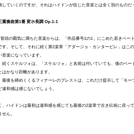
貌していくのですが、それはハイドンが信じた音楽とは全く別のものだ
重奏曲第1番 変ホ長調 Op.1-1
章冒頭の覇気に満ちた音楽からは、「作品番号1の1」にこめた若きベー
です。そして、それに続く第2楽章「アダージョ・カンタービレ」はこの
い音楽になっています。
、続くスケルツォは、「スケルツォ」と名前は付いていても、後のベー
とはかなり距離があります。
、最後を締めくくるフィナーレのプレストは、これだけ提示して「モー
ど違和感は感じないでしょう。
く、ハイドンは最初は違和感を感じても最後の2楽章で古き伝統に戻っ
ません。