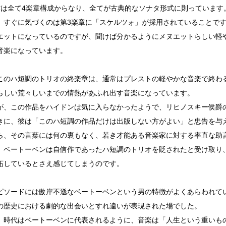
作は全て4楽章構成からなり、全てが古典的なソナタ形式に則っています
、すぐに気づくのは第3楽章に「スケルツォ」が採用されていることで
エットになっているのですが、聞けば分かるようにメヌエットらしい軽
音楽になっています。
このハ短調のトリオの終楽章は、通常はプレストの軽やかな音楽で終わ
らしい荒々しいまでの情熱があふれ出す音楽になっています。
が、この作品をハイドンは気に入らなかったようで、リヒノスキー侯爵
きに、彼は「このハ短調の作品だけは出版しない方がよい」と忠告を与
ら、その言葉には何の裏もなく、若き才能ある音楽家に対する率直な助
、ベートーベンは自信作であったハ短調のトリオを貶されたと受け取り
妬しているとさえ感じてしまうのです。
ピソードには傲岸不遜なベートーベンという男の特徴がよくあらわれて
の歴史における劇的な出会いとすれ違いが表現された場でした。
、時代はベートーベンに代表されるように、音楽は「人生という重いも