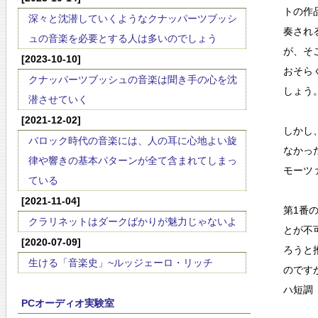
トの作
深々と沈潜していくようなクナッパーツブッシ
奏され
ュの音楽を必要とする人は多いのでしょう
が、そ
[2023-10-10]
おそら
クナッパーツブッシュの音楽は聞き手の心を沈
しょう
潜させていく
[2021-12-02]
しかし
バロック時代の音楽には、人の耳に心地よい旋
なかっ
律や響きの基本パターンが全て含まれてしまっ
モーツ
ている
[2021-11-04]
第1番
クラリネットはダークばかりが魅力じゃないよ
とが不
[2020-07-09]
ろうと
生ける「音楽史」~ルッジェーロ・リッチ
のです
ハ短調
PCオーディオ実験室