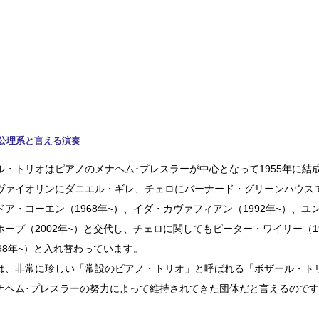
公理系と言える演奏
ル・トリオはピアノのメナヘム･プレスラーが中心となって1955年に結
ヴァイオリンにダニエル・ギレ、チェロにバーナード・グリーンハウス
ドア・コーエン（1968年~）、イダ・カヴァフィアン（1992年~）、ユン
ホープ（2002年~）と交代し、チェロに関してもピーター・ワイリー（1
998年~）と入れ替わっています。
は、非常に珍しい「常設のピアノ・トリオ」と呼ばれる「ボザール・ト
ナヘム･プレスラーの努力によって維持されてきた団体だと言えるので