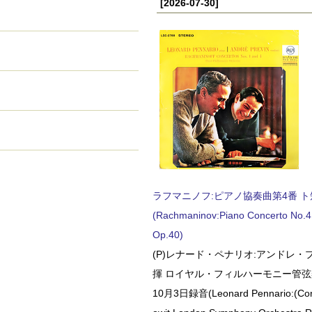
[2026-07-30]
ラフマニノフ:ピアノ協奏曲第4番 ト短調
(Rachmaninov:Piano Concerto No.4 
Op.40)
(P)レナード・ペナリオ:アンドレ・
揮 ロイヤル・フィルハーモニー管弦楽
10月3日録音(Leonard Pennario:(Con