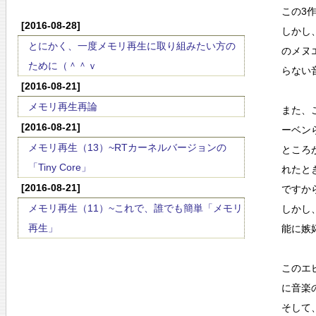
この3
[2016-08-28]
しかし
とにかく、一度メモリ再生に取り組みたい方の
のメヌ
ために（＾＾ｖ
らない
[2016-08-21]
メモリ再生再論
また、
[2016-08-21]
ーベン
メモリ再生（13）~RTカーネルバージョンの
ところ
「Tiny Core」
れたと
[2016-08-21]
ですか
メモリ再生（11）~これで、誰でも簡単「メモリ
しかし
再生」
能に嫉
このエ
に音楽
そして