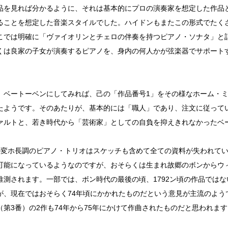
品を見れば分かるように、それは基本的にプロの演奏家を想定した作品
ることを想定した音楽スタイルでした。ハイドンもまたこの形式でたく
こでは明確に「ヴァイオリンとチェロの伴奏を持つピアノ・ソナタ」と
くは良家の子女が演奏するピアノを、身内の何人かが弦楽器でサポート
。
、ベートーベンにしてみれば、己の「作品番号1」をその様なホーム・
たようです。そのあたりが、基本的には「職人」であり、注文に従って
ァルトと、若き時代から「芸術家」としての自負を抑えきれなかったベ
の変ホ長調のピアノ・トリオはスケッチも含めて全ての資料が失われて
可能になっているようなのですが、おそらくは生まれ故郷のボンからウ
推測されます。一部では、ボン時代の最後の頃、1792ン頃の作品では
が、現在ではおそらく74年頃にかかれたものだという意見が主流のよう
（第3番）の2作も74年から75年にかけて作曲されたものだと思われます