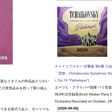
チャイコフスキー:交響曲 第6番 ロ短調,
「悲愴」(Tchaikovsky:Symphony No.6
r, Op.74 "Pathetique")
気楽なスタイルの作品あたりがい
エーリヒ・クライバー指揮 パリ音楽
ての意気込みを持って取り組ん
953年10月録音(Erich Kleiber:Paris C
Orchestra Recorded on October, 19
[2026-08-06]
奏できる形式であり、モーツァル