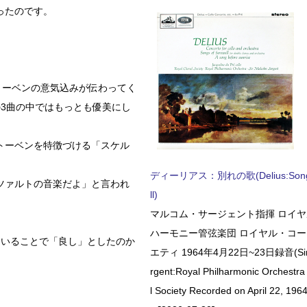
ったのです。
トーベンの意気込みが伝わってく
3曲の中ではもっとも優美にし
トーベンを特徴づける「スケル
ディーリアス：別れの歌(Delius:Songs 
ツァルトの音楽だよ」と言われ
ll)
マルコム・サージェント指揮 ロイ
ハーモニー管弦楽団 ロイヤル・コ
ていることで「良し」としたのか
エティ 1964年4月22日~23日録音(Sir 
rgent:Royal Philharmonic Orchestra
l Society Recorded on April 22, 1964