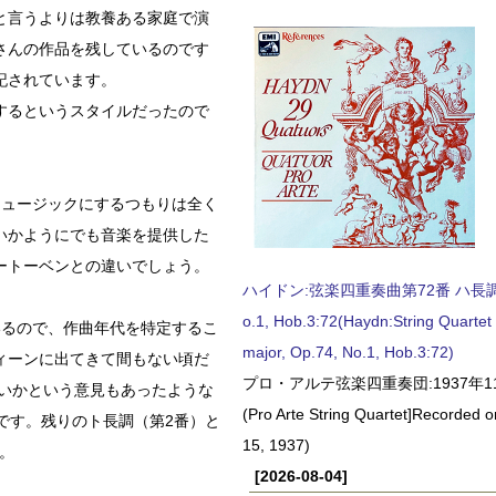
と言うよりは教養ある家庭で演
さんの作品を残しているのです
記されています。
するというスタイルだったので
ミュージックにするつもりは全く
いかようにでも音楽を提供した
ートーベンとの違いでしょう。
ハイドン:弦楽四重奏曲第72番 ハ長調, O
o.1, Hob.3:72(Haydn:String Quartet
いるので、作曲年代を特定するこ
major, Op.74, No.1, Hob.3:72)
ィーンに出てきて間もない頃だ
プロ・アルテ弦楽四重奏団:1937年1
ないかという意見もあったような
(Pro Arte String Quartet]Recorded
です。残りのト長調（第2番）と
15, 1937)
。
[2026-08-04]