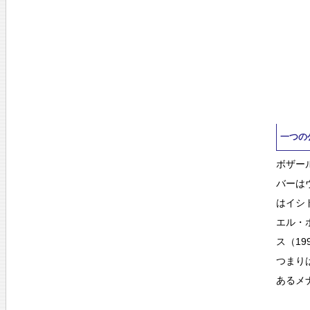
一つの
ボザー
バーは
はイシ
エル・
ス（1
つまり
あるメ