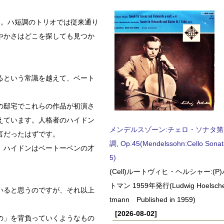
。
す。ハ短調のトリオでは従来通り
やかさはどこを探しても見つか
るという常識を越えて、ベート
の邸宅でこれらの作品が初演さ
えています。人格者のハイドン
メンデルスゾーン:チェロ・ソナタ第
言だったはずです。
調, Op.45(Mendelssohn:Cello Sonat
、ハイドンはベートーベンの才
5)
(Cell)ルートヴィヒ・ヘルシャー:(
トマン 1959年発行(Ludwig Hoelscher
いると思うのですが、それ以上
tmann Published in 1959)
[2026-08-02]
の」を背負っていくようなもの