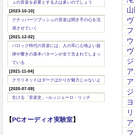
ュの音楽を必要とする人は多いのでしょう
山
[2023-10-10]
ヴ
クナッパーツブッシュの音楽は聞き手の心を沈
潜させていく
ファ
[2021-12-02]
ウ
バロック時代の音楽には、人の耳に心地よい旋
ヴ
律や響きの基本パターンが全て含まれてしまっ
ジ
ている
ア
[2021-11-04]
クラリネットはダークばかりが魅力じゃないよ
ア
[2020-07-09]
ジ
生ける「音楽史」~ルッジェーロ・リッチ
ヨ
リ
【
PCオーディオ実験室
】
ア
フ