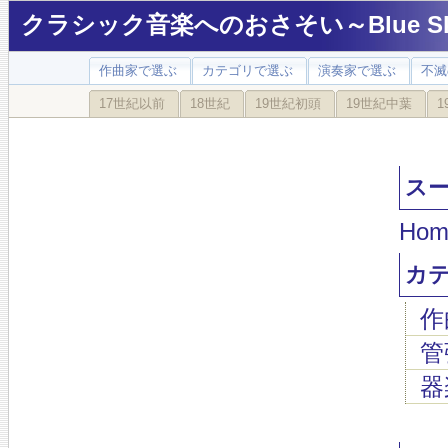
クラシック音楽へのおさそい～Blue Sky
作曲家で選ぶ
カテゴリで選ぶ
演奏家で選ぶ
不滅
17世紀以前
18世紀
19世紀初頭
19世紀中葉
1
スーク
Hom
カ
作
管
器