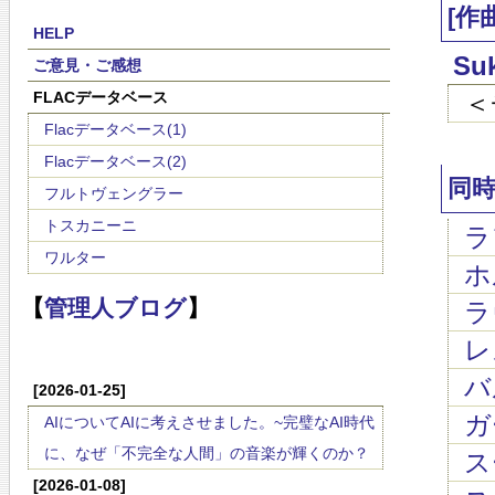
[作
HELP
Su
ご意見・ご感想
FLACデータベース
＜
Flacデータベース(1)
Flacデータベース(2)
同
フルトヴェングラー
トスカニーニ
ラ
ワルター
ホル
【
管理人ブログ
】
ラ
レス
バ
[2026-01-25]
ガ
AIについてAIに考えさせました。~完璧なAI時代
に、なぜ「不完全な人間」の音楽が輝くのか？
スー
[2026-01-08]