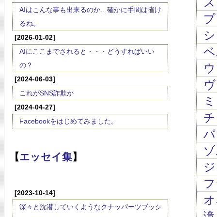
ス
AIはこんな事も出来るのか…確かに手間は省け
プ
るね。
シ
[2026-01-02]
ベル
AIにここまでされると・・・どうすればいい
の？
ウ
[2024-06-03]
ヴ
これがSNS詐欺か
ミ
[2024-04-27]
チ
Facebookをはじめてみました。
パ
ゾ
【
エッセイ集
】
ジ
フ
[2023-10-14]
オネ
深々と沈潜していくようなクナッパーツブッシ
滝 