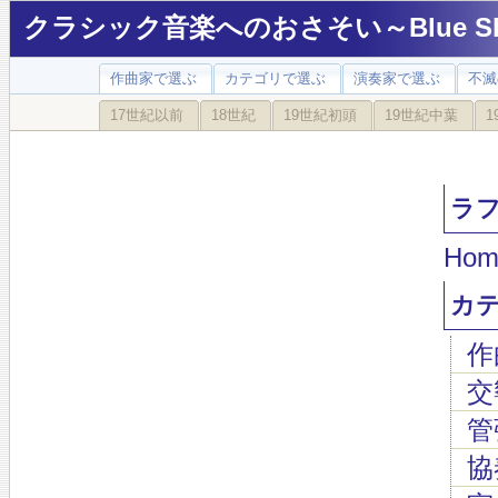
クラシック音楽へのおさそい～Blue Sky
作曲家で選ぶ
カテゴリで選ぶ
演奏家で選ぶ
不滅
17世紀以前
18世紀
19世紀初頭
19世紀中葉
1
ラフマ
Hom
カ
作
交
管
協