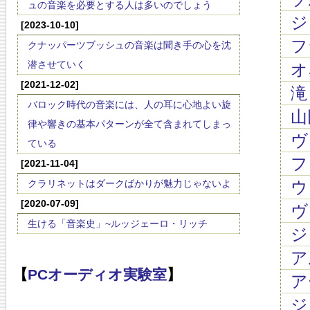
ュの音楽を必要とする人は多いのでしょう
ジ
[2023-10-10]
フ
クナッパーツブッシュの音楽は聞き手の心を沈
潜させていく
オネ
[2021-12-02]
滝 
バロック時代の音楽には、人の耳に心地よい旋
山
律や響きの基本パターンが全て含まれてしまっ
ヴ
ている
ファ
[2021-11-04]
クラリネットはダークばかりが魅力じゃないよ
ウ
[2020-07-09]
ヴ
生ける「音楽史」~ルッジェーロ・リッチ
ジ
ア
【
PCオーディオ実験室
】
ア
ジ