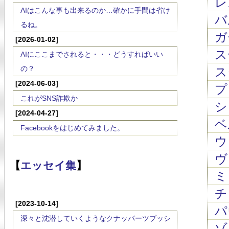
レス
AIはこんな事も出来るのか…確かに手間は省け
バ
るね。
ガ
[2026-01-02]
スー
AIにここまでされると・・・どうすればいい
の？
ス
[2024-06-03]
プ
これがSNS詐欺か
シ
[2024-04-27]
ベル
Facebookをはじめてみました。
ウ
ヴ
【
エッセイ集
】
ミ
チ
[2023-10-14]
パ
深々と沈潜していくようなクナッパーツブッシ
ゾ