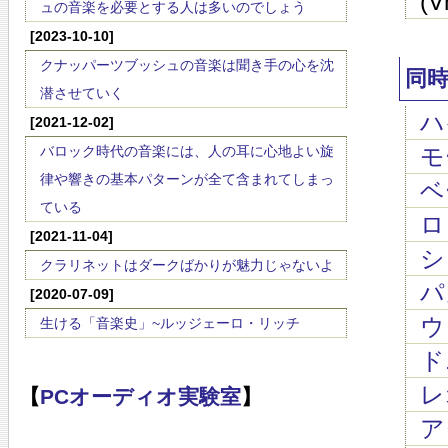
(
ュの音楽を必要とする人は多いのでしょう
[2023-10-10]
クナッパーツブッシュの音楽は聞き手の心を沈
同
潜させていく
ハイ
[2021-12-02]
バロック時代の音楽には、人の耳に心地よい旋
モ
律や響きの基本パターンが全て含まれてしまっ
ベ
ている
ロッ
[2021-11-04]
シュ
クラリネットはダークばかりが魅力じゃないよ
パガ
[2020-07-09]
ウェ
生ける「音楽史」~ルッジェーロ・リッチ
ド
レ
【
PCオーディオ実験室
】
ア