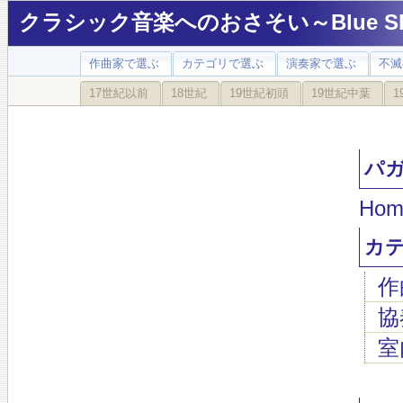
クラシック音楽へのおさそい～Blue Sky
作曲家で選ぶ
カテゴリで選ぶ
演奏家で選ぶ
不滅
17世紀以前
18世紀
19世紀初頭
19世紀中葉
1
パガニ
Hom
カ
作
協
室