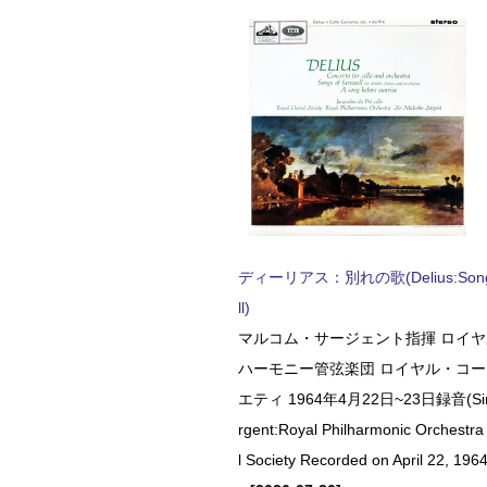
ディーリアス：別れの歌(Delius:Songs 
ll)
マルコム・サージェント指揮 ロイ
ハーモニー管弦楽団 ロイヤル・コ
エティ 1964年4月22日~23日録音(Sir 
rgent:Royal Philharmonic Orchestra
l Society Recorded on April 22, 1964