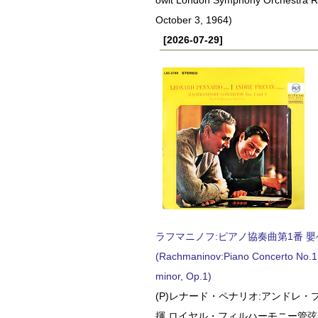
October 3, 1964)
[2026-07-29]
ラフマニノフ:ピアノ協奏曲第1番 嬰ヘ短
(Rachmaninov:Piano Concerto No.1 
minor, Op.1)
(P)レナード・ペナリオ:アンドレ・
揮 ロイヤル・フィルハーモニー管弦楽