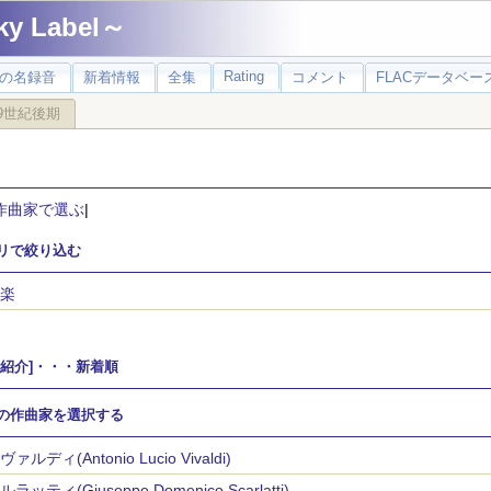
 Label～
Rating
の名録音
新着情報
全集
コメント
FLACデータベース
9世紀後期
作曲家で選ぶ
|
リで絞り込む
楽
家紹介]・・・新着順
の作曲家を選択する
ァルディ(Antonio Lucio Vivaldi)
ラッティ(Giuseppe Domenico Scarlatti)