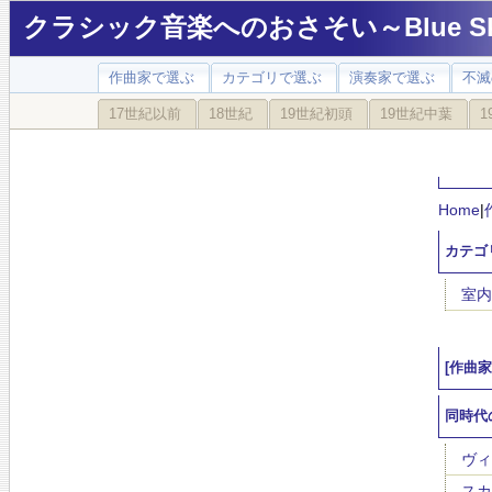
クラシック音楽へのおさそい～Blue Sky
作曲家で選ぶ
カテゴリで選ぶ
演奏家で選ぶ
不滅
17世紀以前
18世紀
19世紀初頭
19世紀中葉
1
Home
|
カテゴ
室内
[作曲
同時代
ヴィヴ
スカル