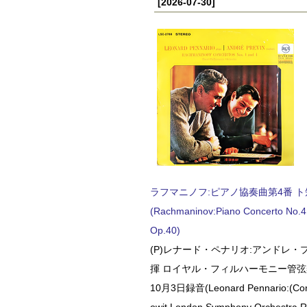
[2026-07-30]
ラフマニノフ:ピアノ協奏曲第4番 ト短調
(Rachmaninov:Piano Concerto No.4 
Op.40)
(P)レナード・ペナリオ:アンドレ・
揮 ロイヤル・フィルハーモニー管弦楽
10月3日録音(Leonard Pennario:(Con
owit London Symphony Orchestra 