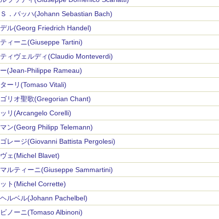
．バッハ(Johann Sebastian Bach)
ル(Georg Friedrich Handel)
ィーニ(Giuseppe Tartini)
ィヴェルディ(Claudio Monteverdi)
(Jean-Philippe Rameau)
ーリ(Tomaso Vitali)
リオ聖歌(Gregorian Chant)
リ(Arcangelo Corelli)
ン(Georg Philipp Telemann)
レージ(Giovanni Battista Pergolesi)
ェ(Michel Blavet)
ルティーニ(Giuseppe Sammartini)
ト(Michel Corrette)
ルベル(Johann Pachelbel)
ノーニ(Tomaso Albinoni)