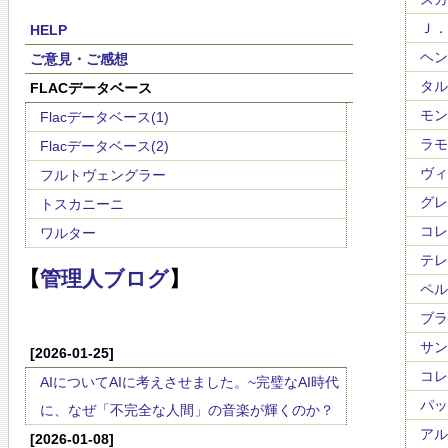
Ｊ．Ｓ
HELP
ヘンデ
ご意見・ご感想
タルテ
FLACデータベース
モンテ
Flacデータベース(1)
ラモー
Flacデータベース(2)
ヴィタ
フルトヴェングラー
グレゴ
トスカニーニ
コレッ
ワルター
テレマ
【
管理人ブログ
】
ペルゴ
ブラヴ
サンマ
[2026-01-25]
コレッ
AIについてAIに考えさせました。~完璧なAI時代
パッヘ
に、なぜ「不完全な人間」の音楽が輝くのか？
アルビ
[2026-01-08]