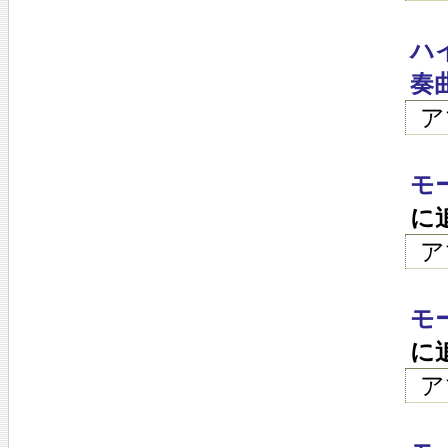
ハ
奏
ア
モ
に
ア
モ
に
ア