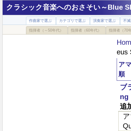
クラシック音楽へのおさそい～Blue Sky
作曲家で選ぶ
カテゴリで選ぶ
演奏家で選ぶ
不滅
指揮者（～50年代）
指揮者（60年代）
指揮者（70
Hom
eus 
アマ
順
ブラ
ng 
追
ア
Qu