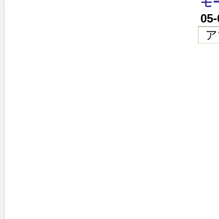
モ
05
ア