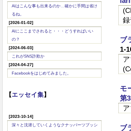
lar
AIはこんな事も出来るのか…確かに手間は省け
(
るね。
録音
[2026-01-02]
AIにここまでされると・・・どうすればいい
ブ
の？
[2024-06-03]
1-
これがSNS詐欺か
ア
[2024-04-27]
(
Facebookをはじめてみました。
モ
【
エッセイ集
】
第3
ア
[2023-10-14]
深々と沈潜していくようなクナッパーツブッシ
ブ