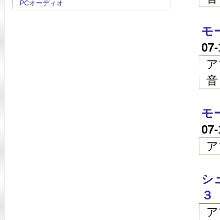
PCオーディオ
モ
07
ア
音
モ
07
ア
シ
３
ア