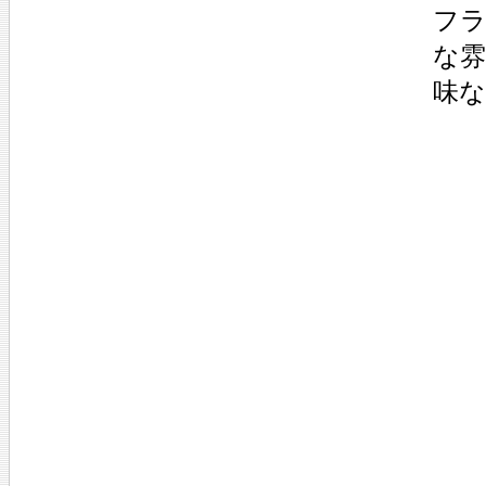
フ
な雰
味