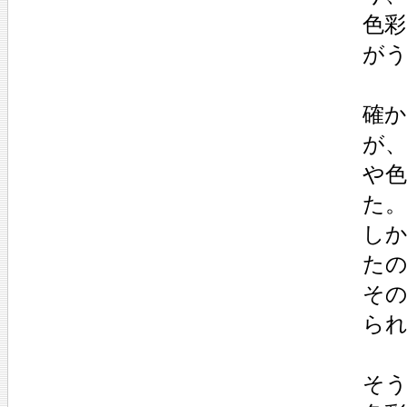
色
が
確
が
や
た。
し
た
そ
ら
そ