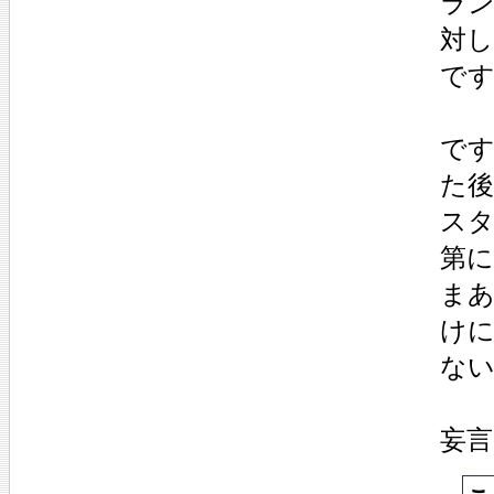
ラ
対
で
で
た
ス
第
ま
け
な
妄言多