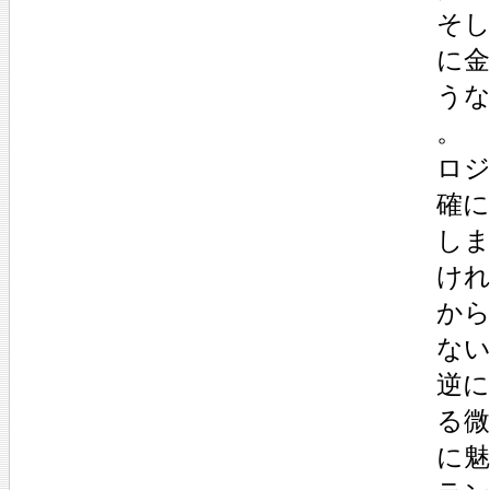
そ
に
う
。
ロ
確
し
け
か
な
逆
る
に