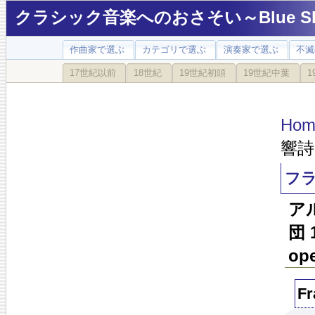
クラシック音楽へのおさそい～Blue Sky
作曲家で選ぶ
カテゴリで選ぶ
演奏家で選ぶ
不滅
17世紀以前
18世紀
19世紀初頭
19世紀中葉
1
Hom
響詩「
フラ
ア
団 
ope
Fr