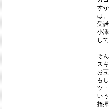
す
は
受
小
し
そ
ス
お
も
ツ
い
指