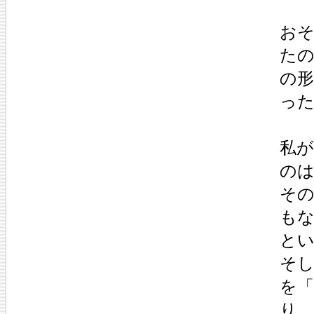
お
たの
の
っ
私
の
そ
も
と
そ
を
り