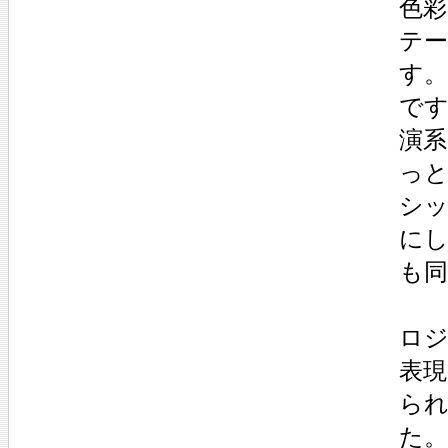
色
テ
す。
で
演
っと
シ
に
も
ロ
表
ら
た。