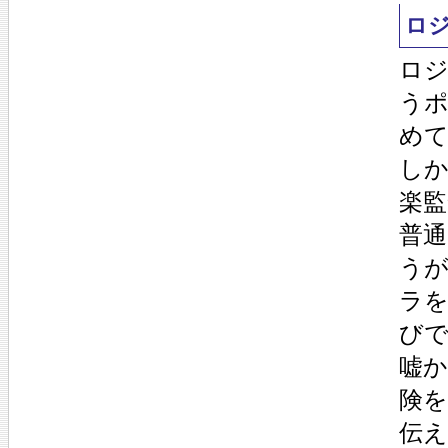
ロ
ロジ
う
めて
し
楽監
普
う
ラ
び
嘘
険
伝