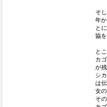
そ
年か
と
協
と
カ
が
シ
は
女
そ
カ