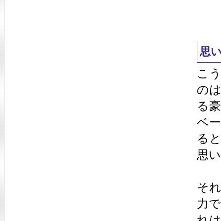
思
こ
のは
る
ベ
る
思
そ
力
れ