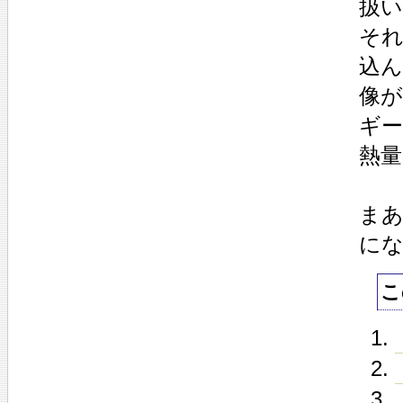
扱
そ
込
像
ギ
熱
ま
に
こ