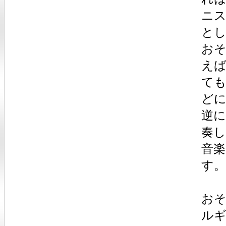
ニ
と
お
え
て
ど
逆
奏
音
す。
お
ル