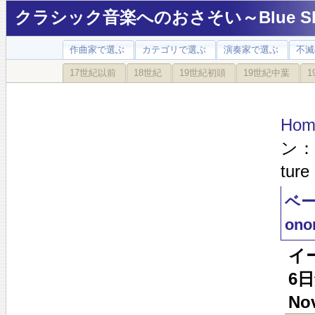
クラシック音楽へのおさそい～Blue Sky
作曲家で選ぶ
カテゴリで選ぶ
演奏家で選ぶ
不滅
17世紀以前
18世紀
19世紀初頭
19世紀中葉
1
Hom
ン：「
ture
ベー
onor
イ
6日
Nov