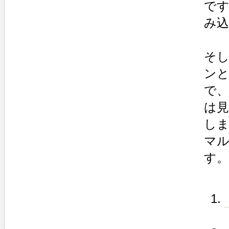
で
み
そ
ン
で
は
し
マル
す。