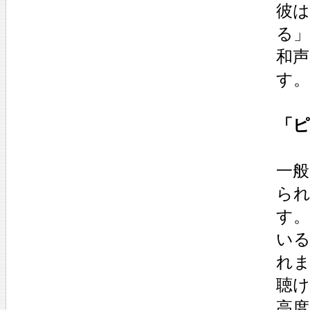
彼
る
和
す。
「
一
られ
す
い
れ
聴
高