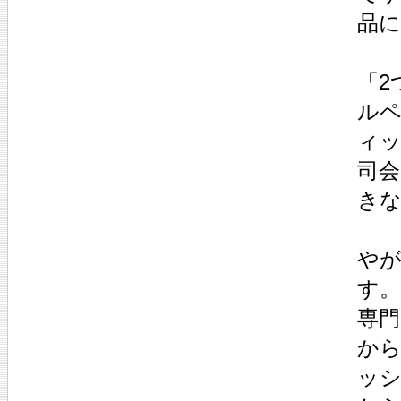
品
「2
ルペ
ィ
司
き
や
す。
専
か
ッシ