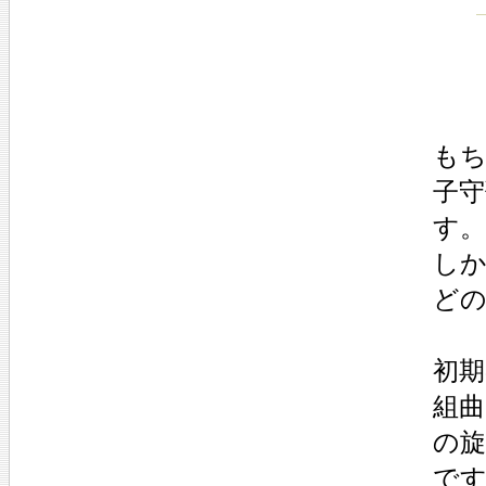
もち
子
す。
し
ど
初期
組
の
で