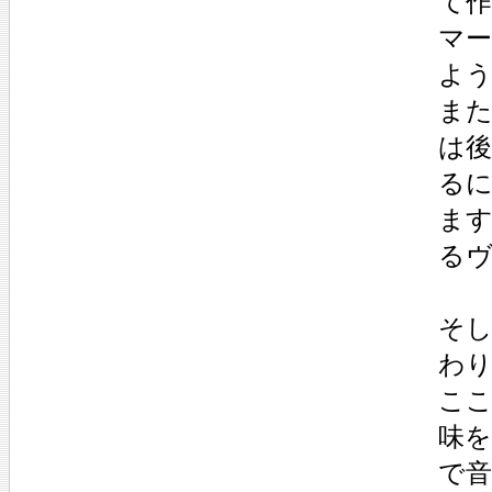
て
マ
よう
ま
は
る
ま
る
そし
わ
こ
味
で