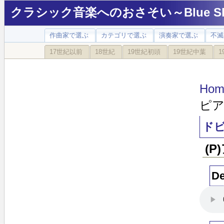
クラシック音楽へのおさそい～Blue Sky
作曲家で選ぶ
カテゴリで選ぶ
演奏家で選ぶ
不滅
17世紀以前
18世紀
19世紀初頭
19世紀中葉
1
Hom
ピ
ド
(
De