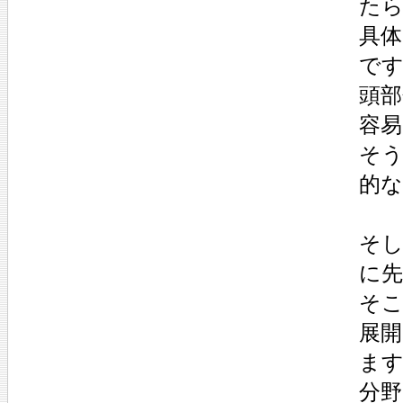
た
具体
で
頭
容
そう
的
そし
に
そこ
展
ま
分