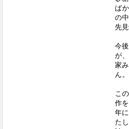
ば
の
先
今
が
家
ん。
この
作を
年に
た