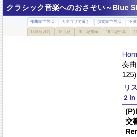
クラシック音楽へのおさそい～Blue Sky
作曲家で選ぶ
カテゴリで選ぶ
演奏家で選ぶ
不滅
17世紀以前
18世紀
19世紀初頭
19世紀中葉
1
Hom
奏曲第
125)
リスト
2 in
(
交響
Re