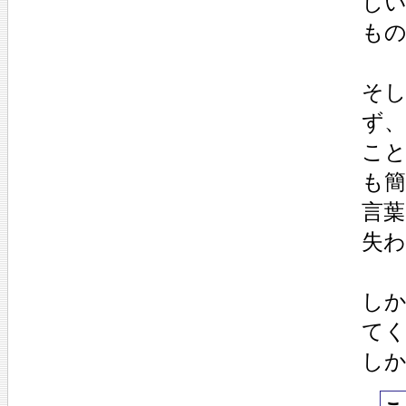
し
も
そ
ず
こ
も
言葉
失
し
て
し