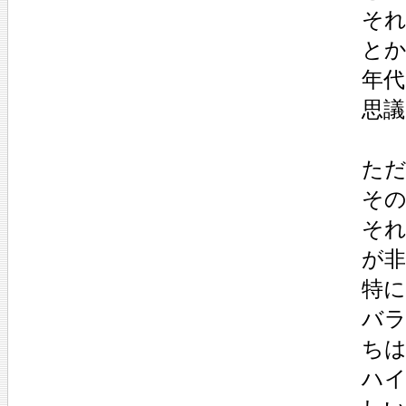
それ
とか
年
思議
た
そ
そ
が
特
バ
ち
ハ