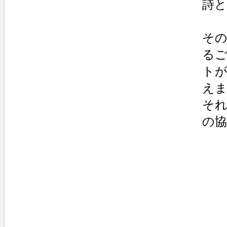
詩
その
る
ト
え
それ
の