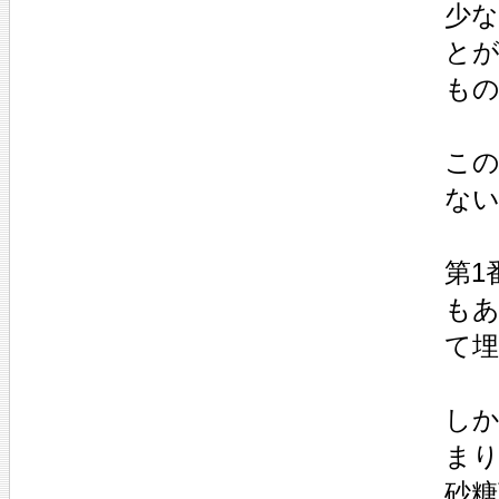
少
と
もの
この
な
第1
もあ
て
し
ま
砂