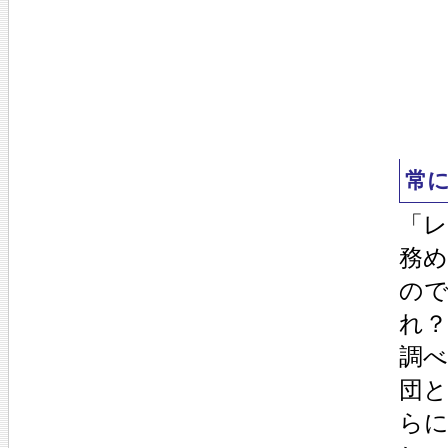
常
「
務
の
れ
調べ
団
らに