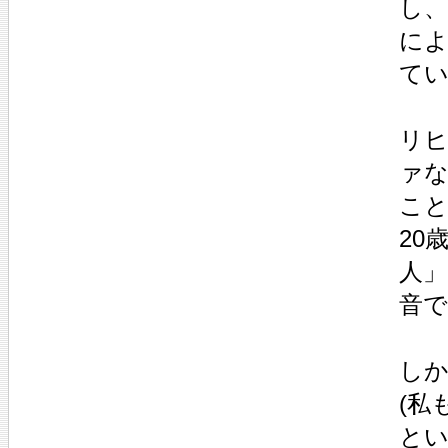
し、
に
て
リ
ァ
こ
20
人
音
し
(私
と