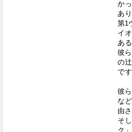
か
あ
第1
イ
あ
彼
の
で
彼
な
由
そ
ク