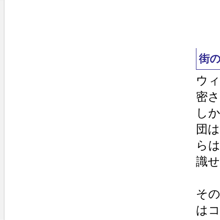
街
ウィ
密
し
団
ら
識
そ
は