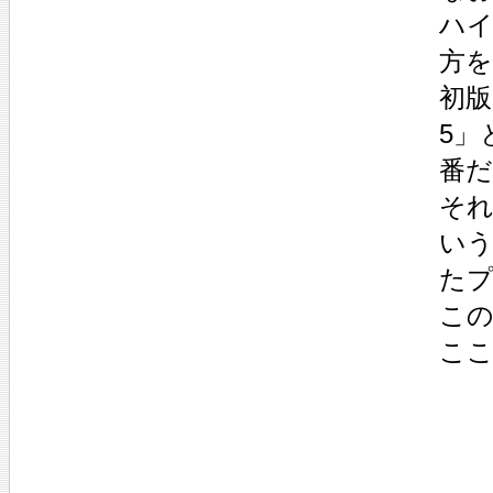
ハイ
方
初版
5」と
番
それ
い
た
こ
こ