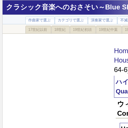
クラシック音楽へのおさそい～Blue Sky
作曲家で選ぶ
カテゴリで選ぶ
演奏家で選ぶ
不滅
17世紀以前
18世紀
19世紀初頭
19世紀中葉
1
Hom
Hous
64-6
ハイド
Quar
ウ
Con