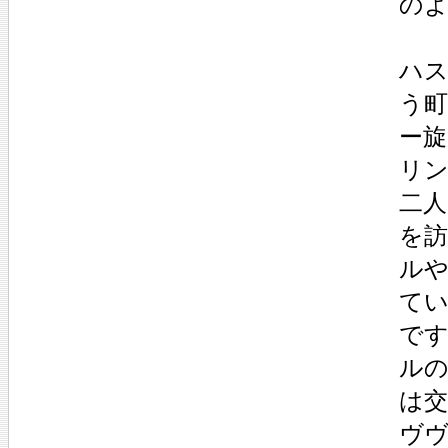
の
ハス
う
ー
リ
二
を
ル
て
です
ル
は
ヴ