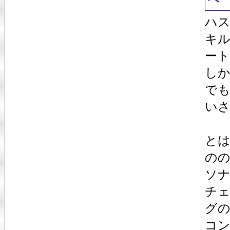
ハ
キ
ー
し
で
い
と
の
ソナ
チェ
グ
コン