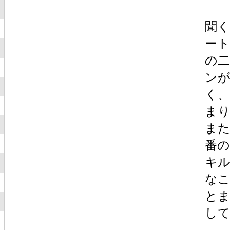
聞
ー
の
ン
く
ま
また
番
キ
な
と
し