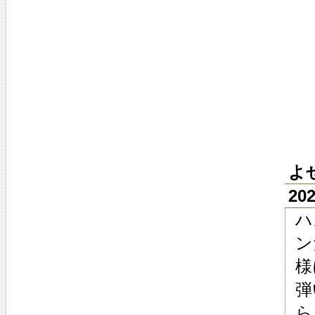
よ
20
ハ
ン
様
弾
ら