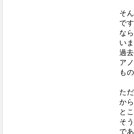
そん
です
な
いま
過去
アノ
もの
ただ
から
とこ
そう
であ