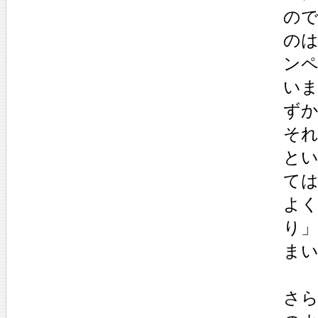
ので
の
ン
い
ずか
そ
とい
て
よ
り
ま
さら