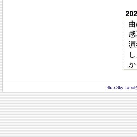
202
曲
感
演
し
か
Blue Sky La