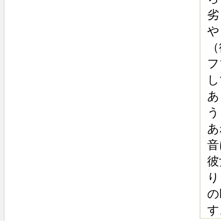
劣
や
（
フ
し
あ
う
あ
音
彼
り
の
す