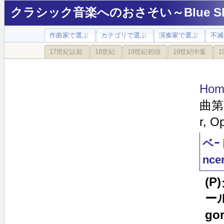
クラシック音楽へのおさそい～Blue Sky
作曲家で選ぶ
カテゴリで選ぶ
演奏家で選ぶ
不滅
17世紀以前
18世紀
19世紀初頭
19世紀中葉
1
Hom
曲第3
r, O
ベｰ
ncer
(
ール
go