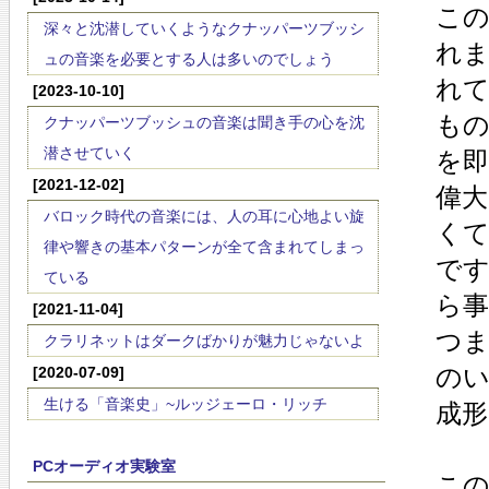
この
深々と沈潜していくようなクナッパーツブッシ
れま
ュの音楽を必要とする人は多いのでしょう
れて
[2023-10-10]
もの
クナッパーツブッシュの音楽は聞き手の心を沈
潜させていく
を即
[2021-12-02]
偉
バロック時代の音楽には、人の耳に心地よい旋
くて
律や響きの基本パターンが全て含まれてしまっ
です
ている
ら事
[2021-11-04]
つ
クラリネットはダークばかりが魅力じゃないよ
の
[2020-07-09]
生ける「音楽史」~ルッジェーロ・リッチ
成
PCオーディオ実験室
この