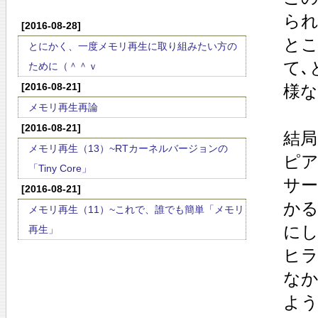
られ
[2016-08-28]
とこ
とにかく、一度メモリ再生に取り組みたい方の
て､
ために（＾＾ｖ
[2016-08-21]
様な
メモリ再生再論
[2016-08-21]
結局
メモリ再生（13）~RTカーネルバージョンの
ピア
「Tiny Core」
サー
[2016-08-21]
か
メモリ再生（11）~これで、誰でも簡単「メモリ
にし
再生」
ヒラ
なか
よう