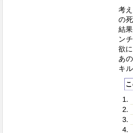
考
の
結
ン
欲
あ
キ
こ