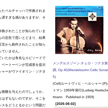
ったベルチャッハで作曲されま
も遅すぎる感がありますが、そ
作曲されたことが知られていま
ちの忠告で思いとどまり、結果
証言から創作されたことが知ら
っていません。
ていたかは有名なエピソードで
メンデルスゾーン:チェロ・ソナタ第
。ベートーベンが完成形を提示
調, Op.45(Mendelssohn:Cello Sonat
シャーがヴァイオリン・ソナタ
5)
(Cell)ルートヴィヒ・ヘルシャー:(
トマン 1959年発行(Ludwig Hoelscher
な困難を与えたのでしょうか。
tmann Published in 1959)
うはずもないのですが、そこを
[2026-08-02]
ンスをどうとるかという問題だ