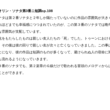
リン・ソナタ第3番ニ短調op.108
ナタは第２番ソナタと２年しか隔たっていないのに作品の雰囲気が大き
れほどまでも幸福感につつまれていたのが、この第３番のソナタでは晩
な雰囲気が支配しています。
化をもたらしたものは親しい友人たちの「死」でした。トゥーンにおけ
、その後は彼の回りで親しい友が次々と亡くなっていきました。この事
とになり、彼の作品は短調のものが多くなって、避けられぬ人の宿命に
も流れるようになっていきます。
３番のソナタでも、第２楽章のＧ線だけで歌われる冒頭のメロディから
ことができます。