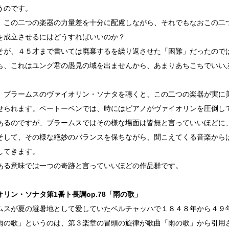
うのです。
、この二つの楽器の力量差を十分に配慮しながら、それでもなおこの二
を成立させるにはどうすればいいのか？
そが、４５才まで書いては廃棄するを繰り返させた「困難」だったので
も、これはユング君の愚見の域を出ませんから、あまりあちこちでいい
、ブラームスのヴァイオリン・ソナタを聴くと、この二つの楽器が実に
せられます。ベートーベンでは、時にはピアノがヴァイオリンを圧倒し
あるのですが、ブラームスではその様な場面は皆無と言っていいほどに
そして、その様な絶妙のバランスを保ちながら、聞こえてくる音楽から
してきます。
ある意味では一つの奇跡と言っていいほどの作品群です。
オリン・ソナタ第1番ト長調op.78「雨の歌」
ムスが夏の避暑地として愛していたベルチャッハで１８４８年から４９
雨の歌」というのは、第３楽章の冒頭の旋律が歌曲「雨の歌」から引用