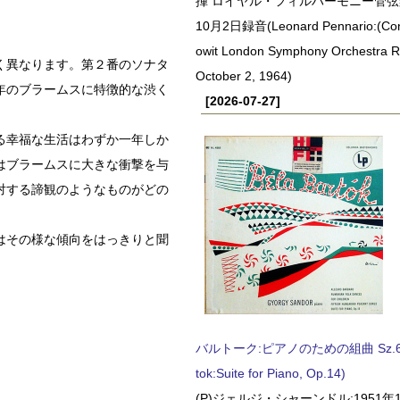
揮 ロイヤル・フィルハーモニー管弦楽
10月2日録音(Leonard Pennario:(Con
owit London Symphony Orchestra 
く異なります。第２番のソナタ
October 2, 1964)
年のブラームスに特徴的な渋く
[2026-07-27]
る幸福な生活はわずか一年しか
はブラームスに大きな衝撃を与
対する諦観のようなものがどの
はその様な傾向をはっきりと聞
バルトーク:ピアノのための組曲 Sz.62 
tok:Suite for Piano, Op.14)
(P)ジェルジ・シャーンドル:1951年1