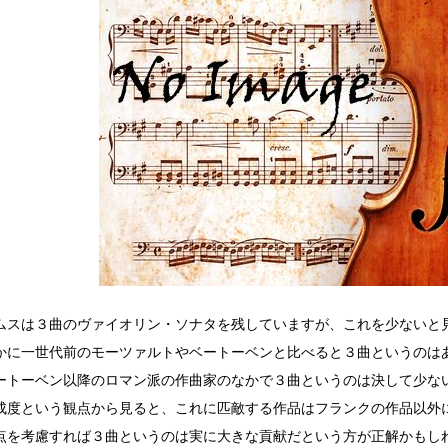
ムスは３曲のヴァイオリン・ソナタを残していますが、これを少ないと
かに一世代前のモーツァルトやベートーベンと比べると３曲というのは
ートーベン以降のロマン派の作曲家のなかで３曲というのは決して少な
成度という観点から見ると、これに匹敵する作品はフランクの作品以外
点を考慮すれば３曲というのは実に大きな貢献だという方が正解かもし