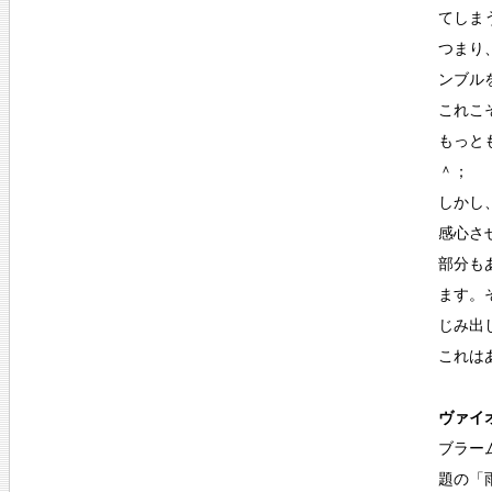
てしま
つまり
ンブル
これこ
もっと
＾；
しかし
感心さ
部分も
ます。
じみ出
これは
ヴァイ
ブラー
題の「