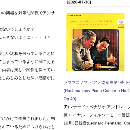
[2026-07-30]
つの楽器を対等な関係でアンサ
はないでしょうか？
ふらさないように・・・（＾
美しい調和を保っていることに
てしまっているように聞こえる
、両者は美しい関係を保ってい
はしみじみとした深い感情がに
ラフマニノフ:ピアノ協奏曲第4番 ト短調
(Rachmaninov:Piano Concerto No.4 
Op.40)
(P)レナード・ペナリオ:アンドレ・
揮 ロイヤル・フィルハーモニー管弦楽
年にかけて作曲されました。副
10月3日録音(Leonard Pennario:(Con
されているためにつけられたも