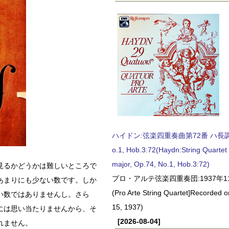
ハイドン:弦楽四重奏曲第72番 ハ長調, O
o.1, Hob.3:72(Haydn:String Quartet
major, Op.74, No.1, Hob.3:72)
見るかどうかは難しいところで
プロ・アルテ弦楽四重奏団:1937年1
あまりにも少ない数です。しか
(Pro Arte String Quartet]Recorded
い数ではありませんし。さら
15, 1937)
には思い当たりませんから、そ
[2026-08-04]
れません。