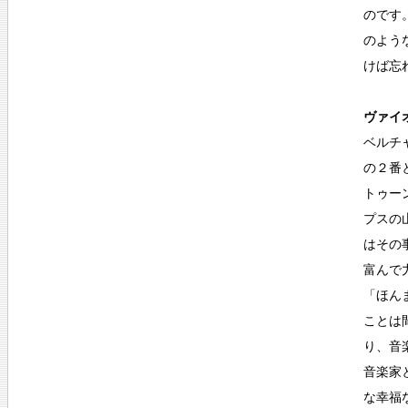
のです
のよう
けば忘
ヴァイオ
ベルチ
の２番
トゥー
プスの
はその
富んで
「ほん
ことは
り、音
音楽家
な幸福