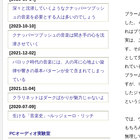
深々と沈潜していくようなクナッパーツブッシ
ブラー
ュの音楽を必要とする人は多いのでしょう
した。
[2023-10-10]
れはブ
クナッパーツブッシュの音楽は聞き手の心を沈
実は、
潜させていく
す。そ
[2021-12-02]
として
バロック時代の音楽には、人の耳に心地よい旋
れてい
律や響きの基本パターンが全て含まれてしまっ
ブラー
ている
すが、
[2021-11-04]
したジ
クラリネットはダークばかりが魅力じゃないよ
という
[2020-07-09]
生ける「音楽史」~ルッジェーロ・リッチ
では、
もちろ
PCオーディオ実験室
無理し