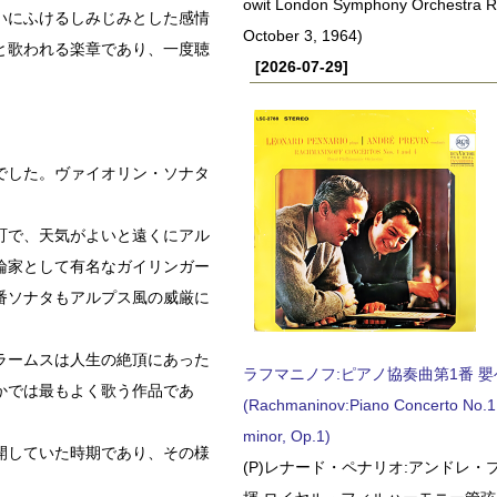
owit London Symphony Orchestra 
いにふけるしみじみとした感情
October 3, 1964)
と歌われる楽章であり、一度聴
[2026-07-29]
でした。ヴァイオリン・ソナタ
町で、天気がよいと遠くにアル
論家として有名なガイリンガー
番ソナタもアルプス風の威厳に
ラームスは人生の絶頂にあった
ラフマニノフ:ピアノ協奏曲第1番 嬰ヘ短
かでは最もよく歌う作品であ
(Rachmaninov:Piano Concerto No.1 
minor, Op.1)
開していた時期であり、その様
(P)レナード・ペナリオ:アンドレ・