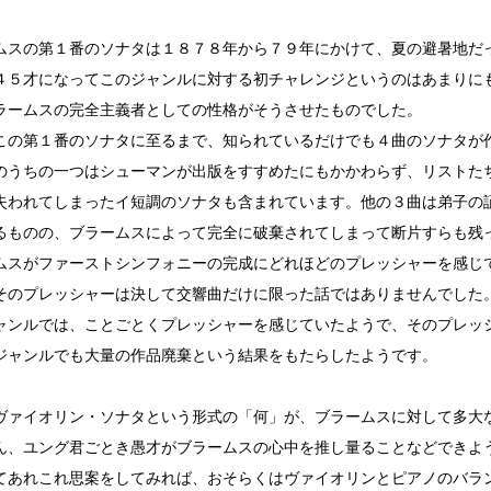
ムスの第１番のソナタは１８７８年から７９年にかけて、夏の避暑地だ
４５才になってこのジャンルに対する初チャレンジというのはあまりに
ラームスの完全主義者としての性格がそうさせたものでした。
この第１番のソナタに至るまで、知られているだけでも４曲のソナタが
のうちの一つはシューマンが出版をすすめたにもかかわらず、リストた
失われてしまったイ短調のソナタも含まれています。他の３曲は弟子の
るものの、ブラームスによって完全に破棄されてしまって断片すらも残
ムスがファーストシンフォニーの完成にどれほどのプレッシャーを感じ
そのプレッシャーは決して交響曲だけに限った話ではありませんでした
ャンルでは、ことごとくプレッシャーを感じていたようで、そのプレッ
ジャンルでも大量の作品廃棄という結果をもたらしたようです。
ヴァイオリン・ソナタという形式の「何」が、ブラームスに対して多大
ん、ユング君ごとき愚才がブラームスの心中を推し量ることなどできよ
てあれこれ思案をしてみれば、おそらくはヴァイオリンとピアノのバラ