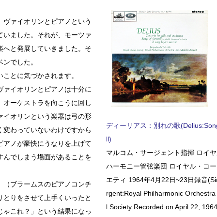
、ヴァイオリンとピアノという
ていました。それが、モーツァ
楽へと発展していきました。そ
ベンでした。
いことに気づかされます。
ヴァイオリンとピアノは十分に
、オーケストラを向こうに回し
ァイオリンという楽器は弓の形
ディーリアス：別れの歌(Delius:Songs 
く変わっていないわけですから
ll)
ピアノが豪快にうなりを上げて
マルコム・サージェント指揮 ロイ
すんでしまう場面があることを
ハーモニー管弦楽団 ロイヤル・コ
エティ 1964年4月22日~23日録音(Sir 
。（ブラームスのピアノコンチ
rgent:Royal Philharmonic Orchestra
りとりをさせて上手くいったと
l Society Recorded on April 22, 1964
じゃこれ？」という結果になっ