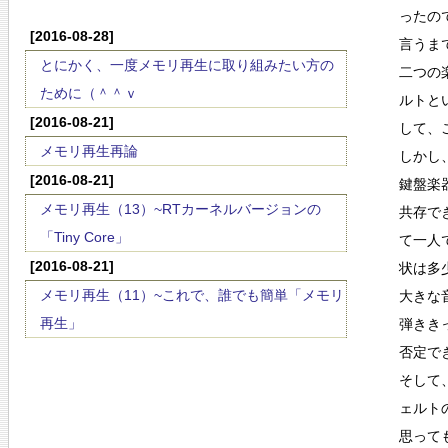
ったの
[2016-08-28]
言うま
とにかく、一度メモリ再生に取り組みたい方の
二つの
ために（＾＾ｖ
ルトと
[2016-08-21]
して、
メモリ再生再論
しかし
[2016-08-21]
鍵盤楽
メモリ再生（13）~RTカーネルバージョンの
共存で
「Tiny Core」
て一人
[2016-08-21]
状は多
メモリ再生（11）~これで、誰でも簡単「メモリ
大きな
再生」
弾きき
否定で
そして
ェルト
思って