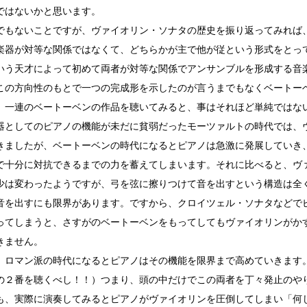
ではないかと思います。
でもないことですが、ヴァイオリン・ソナタの歴史を振り返ってみれば
楽器が対等な関係ではなくて、どちらかが主で他が従という形式をとっ
いう天才によって初めて両者が対等な関係でアンサンブルを形成する音
この方向性のもとで一つの完成形を示したのが言うまでもなくベートー
、一連のベートーベンの作品を聴いてみると、事はそれほど単純ではな
器としてのピアノの機能が未だに貧弱だったモーツァルトの時代では、
きましたが、ベートーベンの時代になるとピアノは急激に発展していき
で十分に対抗できるまでの力を蓄えてしまいます。それに比べると、ヴ
少は変わったようですが、弓を弦に擦りつけて音を出すという構造は全
音を出すにも限界があります。ですから、クロイツェル・ソナタなどで
ってしまうと、さすがのベートーベンをもってしてもヴァイオリンがか
きません。
、ロマン派の時代になるとピアノはその機能を限界まで高めていきます
の２番を聴くべし！！）つまり、頭の中だけでこの両者を丁々発止のや
も、実際に演奏してみるとピアノがヴァイオリンを圧倒してしまい「何