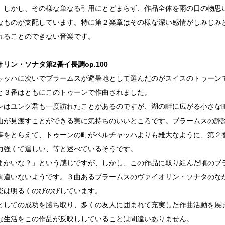
。しかし、その様な単なる引用にとどまらず、作品全体を雨の日の物思
なものが支配しています。特に第２楽章はその様な深い感情がしみじみ
れることのできない音楽です。
リン・ソナタ第2番イ長調op.100
ャッハに次いでブラームスが避暑地として選んだのがスイスのトゥーン
と３番はともにこのトゥーンで作曲されました。
ンはユング君も一度訪れたことがあるのですが、湖の畔に広がる小さな
山が見渡すことができる実に気持ちのいいところです。ブラームスの評
事をとらえて、トゥーンの町がベルチャッハよりも雄大なように、第２
力強くて逞しい、等と述べているそうです。
まかいな？」という感じですが、しかし、この作品に取り組んだ頃のブ
間違いないようです。３曲あるブラームスのヴァイオリン・ソナタのな
楽は明るくのびのびしています。
としての成功を勝ち取り、多くの友人に囲まれて充実した作曲活動を展
な生活をこの作品が反映ししていることは間違いありません。