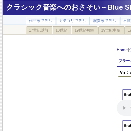
クラシック音楽へのおさそい～Blue Sky
作曲家で選ぶ
カテゴリで選ぶ
演奏家で選ぶ
不滅
17世紀以前
18世紀
19世紀初頭
19世紀中葉
1
Home
|
ブラー
Vn：
Br
Br