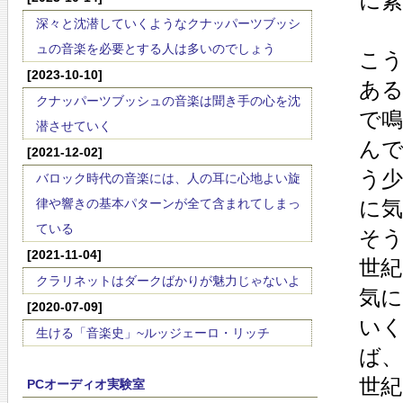
に
深々と沈潜していくようなクナッパーツブッシ
ュの音楽を必要とする人は多いのでしょう
こ
[2023-10-10]
あ
クナッパーツブッシュの音楽は聞き手の心を沈
で
潜させていく
んで
[2021-12-02]
う
バロック時代の音楽には、人の耳に心地よい旋
律や響きの基本パターンが全て含まれてしまっ
に
ている
そう
[2021-11-04]
世
クラリネットはダークばかりが魅力じゃないよ
気
[2020-07-09]
い
生ける「音楽史」~ルッジェーロ・リッチ
ば、
世
PCオーディオ実験室