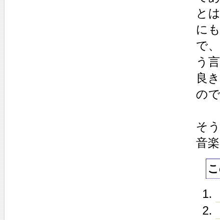
と
に
で
う言
良
の
そ
音
こ