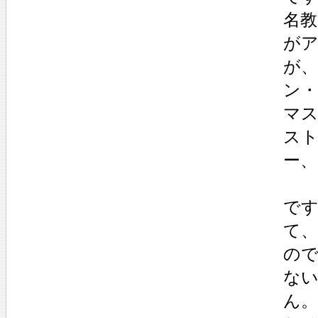
名
が
が
ン
マ
ス
ー
で
て
の
な
ん。