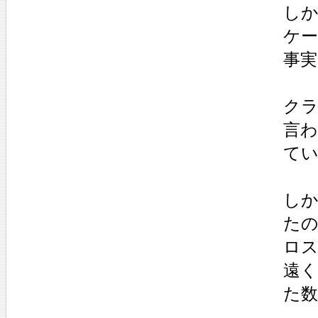
し
ケ
事実
クラ
言
て
し
た
ロ
遠
た