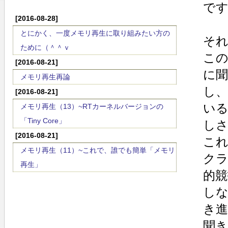
で
[2016-08-28]
とにかく、一度メモリ再生に取り組みたい方の
そ
ために（＾＾ｖ
この
[2016-08-21]
に
メモリ再生再論
し
[2016-08-21]
いる
メモリ再生（13）~RTカーネルバージョンの
「Tiny Core」
し
[2016-08-21]
こ
メモリ再生（11）~これで、誰でも簡単「メモリ
ク
再生」
的
し
き
聞