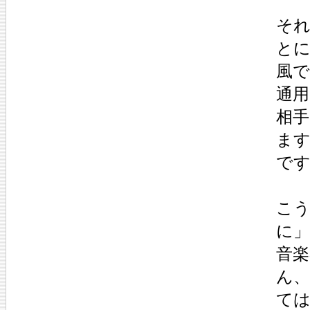
そ
と
風
通
相
ます
で
こ
に」
音
ん
て