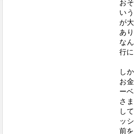
お
い
が
あ
な
行
し
お
ー
さ
し
ッ
前