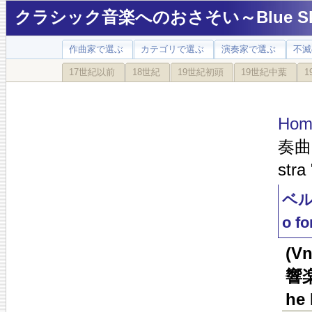
クラシック音楽へのおさそい～Blue Sky
作曲家で選ぶ
カテゴリで選ぶ
演奏家で選ぶ
不滅
17世紀以前
18世紀
19世紀初頭
19世紀中葉
1
Hom
奏曲「
stra
ベル
o fo
(
響楽
he