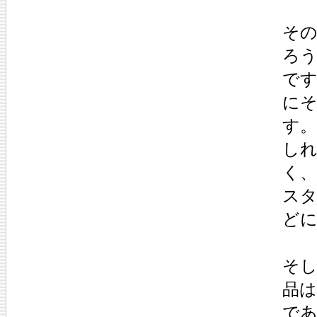
そ
ろ
で
に
す
し
く
ス
ど
そ
品
で