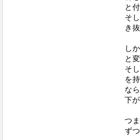
と
そし
き
し
と
そし
を
な
下
つま
ず