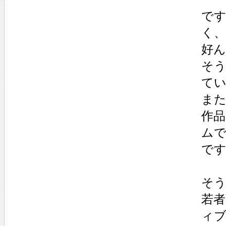
で
く
好
そ
て
また
作
ム
で
そ
若
ィ