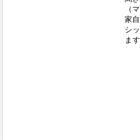
（
家
シ
ま