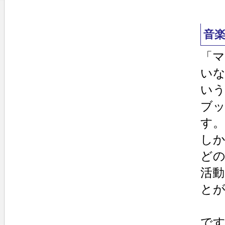
音
「
い
い
ブ
す。
し
ど
活動
と
で