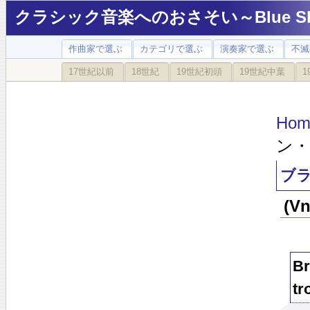
クラシック音楽へのおさそい～Blue Sky
作曲家で選ぶ
カテゴリで選ぶ
演奏家で選ぶ
不滅
17世紀以前
18世紀
19世紀初頭
19世紀中葉
1
Hom
ン・
ブラ
(
Br
tr