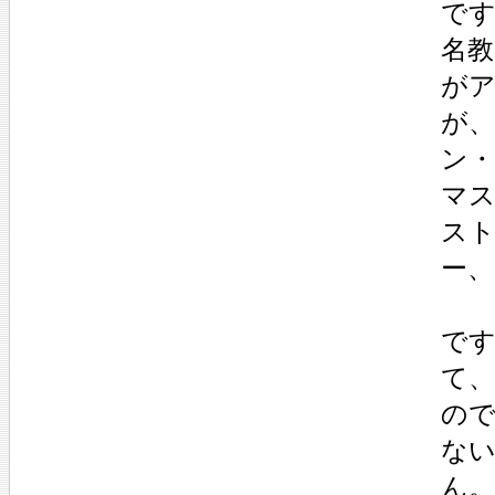
で
名
が
が
ン
マ
ス
ー
で
て
の
な
ん。