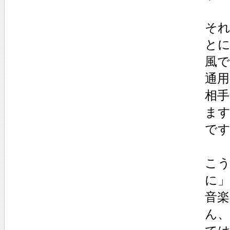
そ
と
風
通
相
ます
で
こ
に」
音
ん