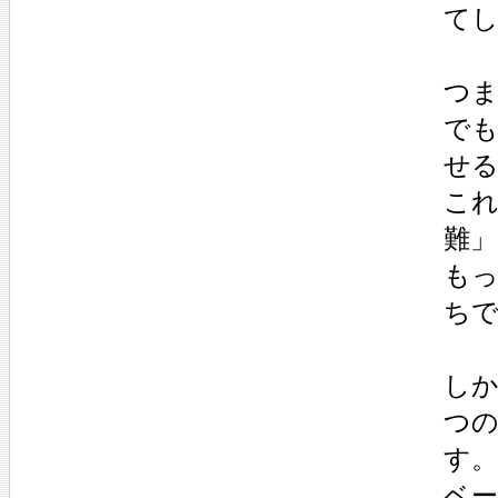
て
つ
で
せ
これ
難
も
ち
し
つ
す。
ベ