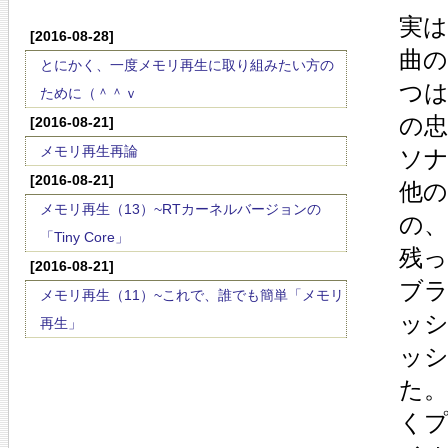
実は
[2016-08-28]
曲
とにかく、一度メモリ再生に取り組みたい方の
つ
ために（＾＾ｖ
の
[2016-08-21]
メモリ再生再論
ソ
[2016-08-21]
他の
メモリ再生（13）~RTカーネルバージョンの
の
「Tiny Core」
残
[2016-08-21]
ブ
メモリ再生（11）~これで、誰でも簡単「メモリ
ッ
再生」
ッ
た
く