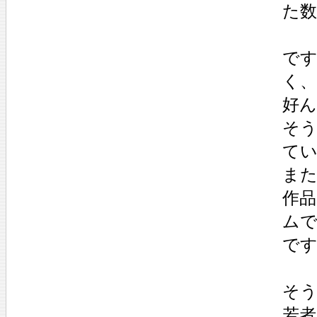
た
で
く
好
そ
て
また
作
ム
で
そ
若