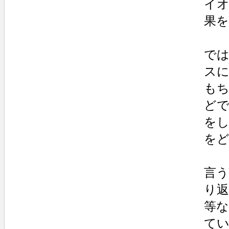
イ
果
で
ス
も
ど
を
を
言
り
等
て