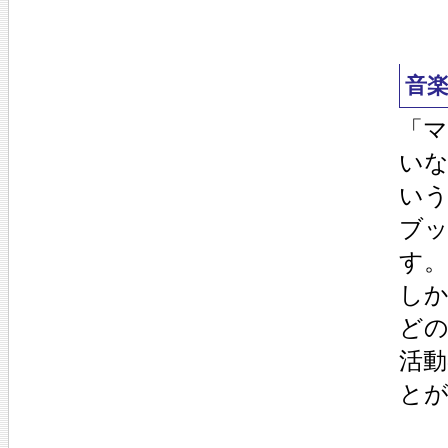
音
「
い
い
ブ
す。
し
ど
活動
と