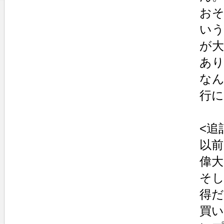
お
い
が
あ
な
行
<追
以
偉
そ
得
買