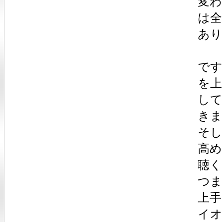
変
は
あ
で
を
し
き
そ
高め
聴く
つ
上
イ