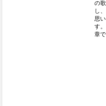
の
し
思
す。
章