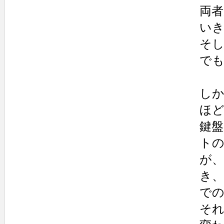
両
い
そ
で
し
ほ
鍵
ト
が
き
で
そ