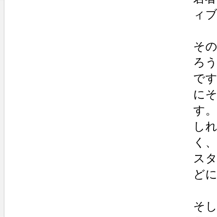
ィ
そ
ろ
で
に
す
し
く
ス
ど
そ