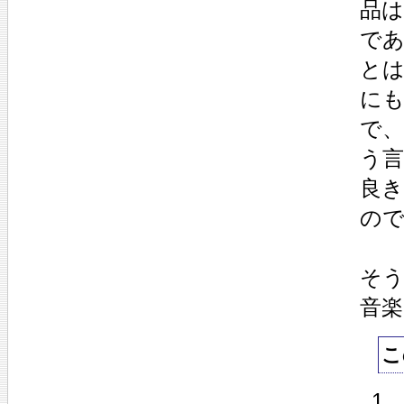
品
で
と
に
で
う言
良
の
そ
音
こ