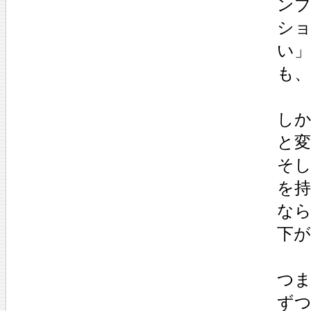
ン
シ
い
も、
し
と
そし
を
な
下
つま
ず