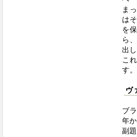
ま
は
を
ら
出
こ
す。
ヴ
ブラ
年か
副題