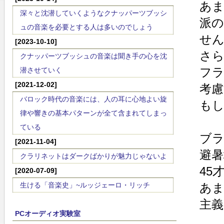
あ
深々と沈潜していくようなクナッパーツブッシ
派の
ュの音楽を必要とする人は多いのでしょう
せ
[2023-10-10]
さ
クナッパーツブッシュの音楽は聞き手の心を沈
フ
潜させていく
[2021-12-02]
考慮
バロック時代の音楽には、人の耳に心地よい旋
も
律や響きの基本パターンが全て含まれてしまっ
ている
ブラ
[2021-11-04]
避
クラリネットはダークばかりが魅力じゃないよ
45
[2020-07-09]
生ける「音楽史」~ルッジェーロ・リッチ
あ
主
PCオーディオ実験室