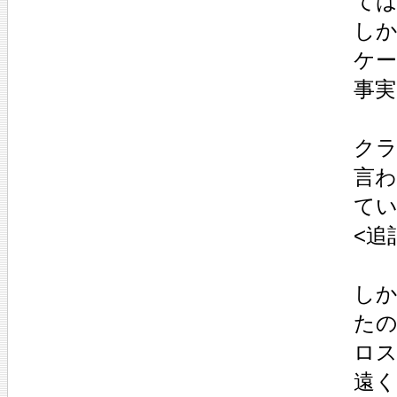
て
し
ケ
事実
クラ
言
て
<追
し
た
ロ
遠