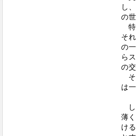
し
の
特
そ
の
ら
の
そ
は
し
薄
け