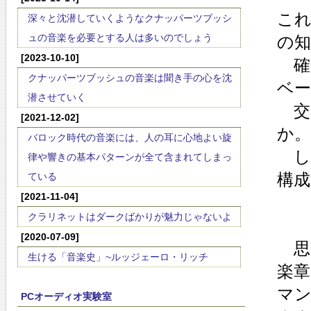
こ
深々と沈潜していくようなクナッパーツブッシ
ュの音楽を必要とする人は多いのでしょう
の
[2023-10-10]
確
クナッパーツブッシュの音楽は聞き手の心を沈
ベ
潜させていく
交
[2021-12-02]
か。
バロック時代の音楽には、人の耳に心地よい旋
し
律や響きの基本パターンが全て含まれてしまっ
構成
ている
[2021-11-04]
クラリネットはダークばかりが魅力じゃないよ
[2020-07-09]
思
生ける「音楽史」~ルッジェーロ・リッチ
楽章
マ
PCオーディオ実験室