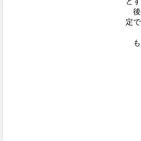
と
後
定
も