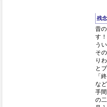
残
昔
す
う
そ
り
と
「
な
手
の