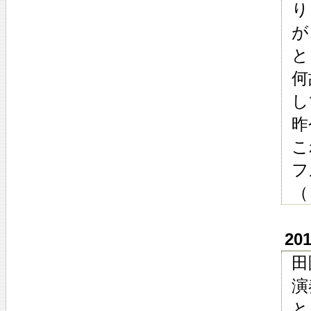
り
が
と
何
し
昨
こ
フ
（
20
田
演
と