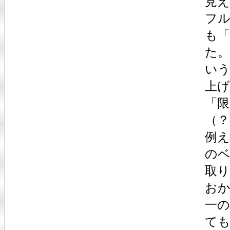
見
フ
も
た
い
上げ
「
（？
例
の
取
お
一
て