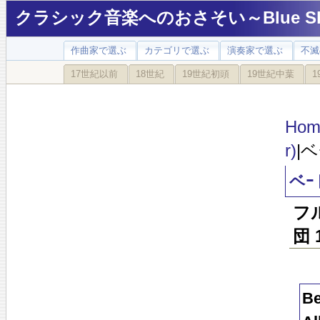
クラシック音楽へのおさそい～Blue Sky
作曲家で選ぶ
カテゴリで選ぶ
演奏家で選ぶ
不滅
17世紀以前
18世紀
19世紀初頭
19世紀中葉
1
Hom
r)
|
ベｰ
フ
団 
Be