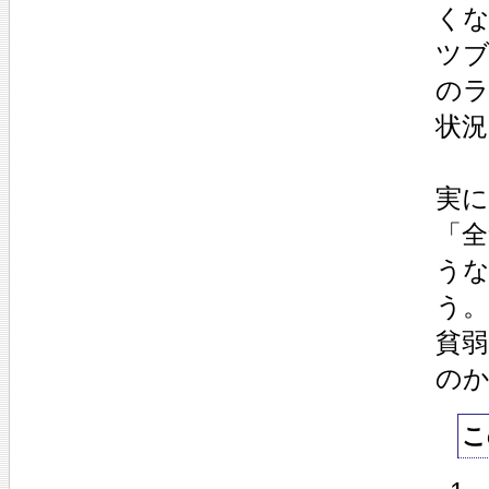
く
ツブ
のラ
状況
実
「
う
う。
貧
の
こ