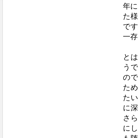
年
た
で
一
と
う
の
た
た
に
さ
にし