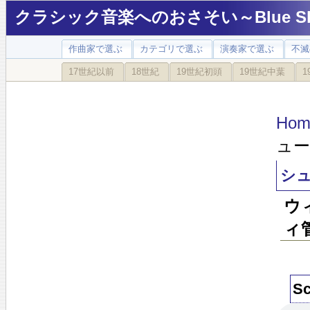
クラシック音楽へのおさそい～Blue Sky
作曲家で選ぶ
カテゴリで選ぶ
演奏家で選ぶ
不滅
17世紀以前
18世紀
19世紀初頭
19世紀中葉
1
Hom
ュー
シュ
ウ
ィ管
Sc