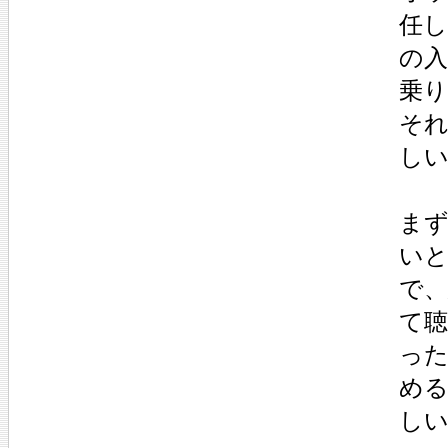
任し
の
乗
そ
し
ま
い
で
て
っ
め
し