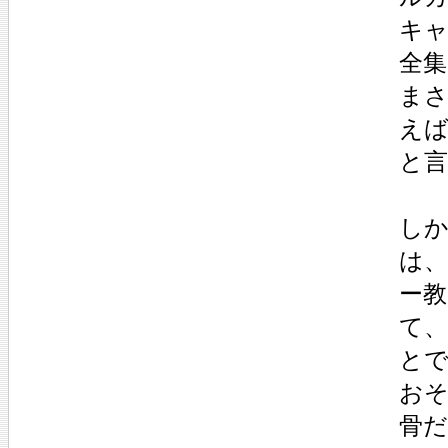
キ
全集
ま
え
と
し
は、
ー
て、
と
お
骨