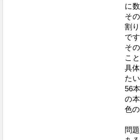
に
そ
割
で
そ
こ
具体
たい
56
の
色
問