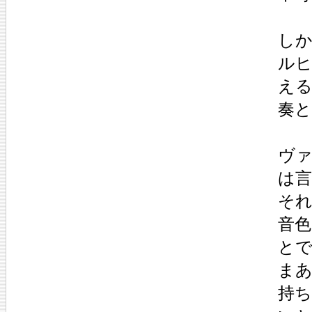
し
ル
え
奏
ヴ
は
そ
音
と
ま
持