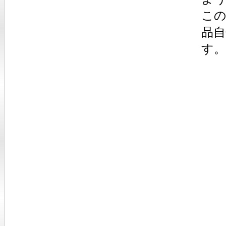
こ
品
す。