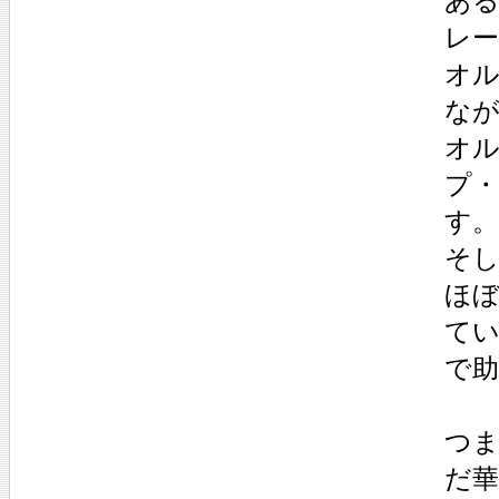
あ
レ
オル
な
オ
プ
す。
そ
ほ
て
で
つ
だ