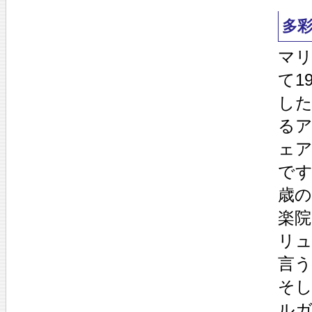
多
マリ
て1
し
る
ェ
です
歳
楽
リ
言
そし
ルガ