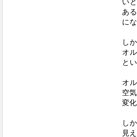
い
あ
に
し
オ
と
オ
空
変
し
見