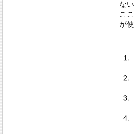
な
ここ
が