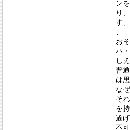
ン
り
す。
、
お
ハ・
し
普
は
な
そ
を持
遂
不