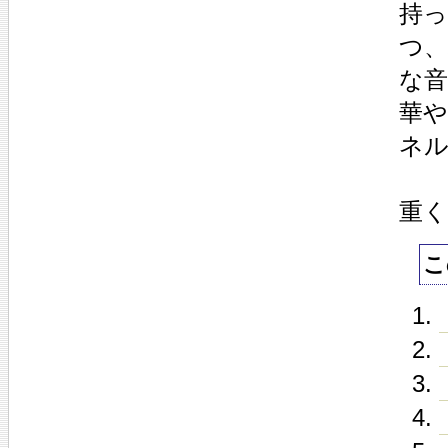
持
つ
な
華
ネ
重
こ