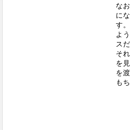
な
に
す
よ
ス
そ
を見
を
も