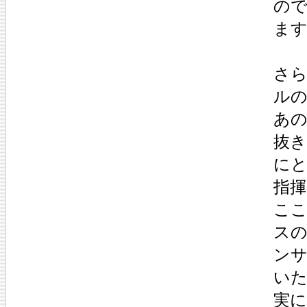
の
ま
さ
ル
あ
抜
に
指揮
こ
ス
ン
い
実に