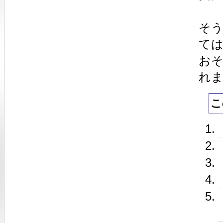
そ
て
お
れ
こ