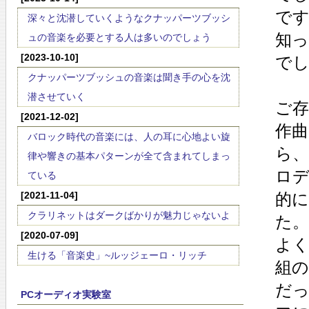
で
深々と沈潜していくようなクナッパーツブッシ
知
ュの音楽を必要とする人は多いのでしょう
[2023-10-10]
で
クナッパーツブッシュの音楽は聞き手の心を沈
潜させていく
ご
[2021-12-02]
作曲
バロック時代の音楽には、人の耳に心地よい旋
ら、
律や響きの基本パターンが全て含まれてしまっ
ロ
ている
[2021-11-04]
的
クラリネットはダークばかりが魅力じゃないよ
た。
[2020-07-09]
よ
生ける「音楽史」~ルッジェーロ・リッチ
組
だ
PCオーディオ実験室