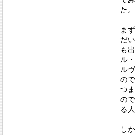
た。
ま
だ
も
ル
ル
の
つ
ので
る
し