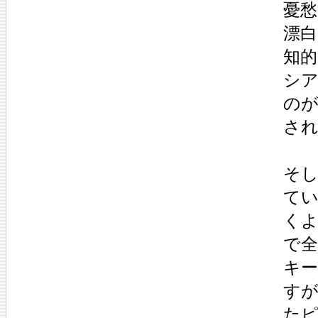
憂
漂
知
シ
の
さ
そ
て
く
で
キ
す
た