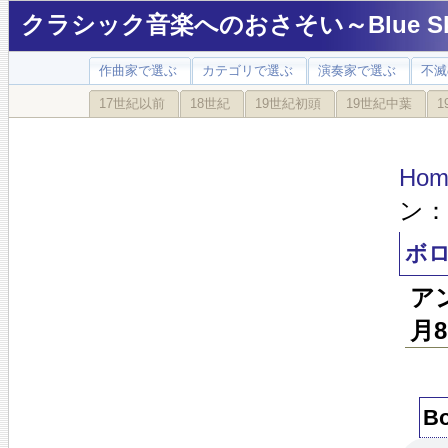
クラシック音楽へのおさそい～Blue Sky
作曲家で選ぶ
カテゴリで選ぶ
演奏家で選ぶ
不滅
17世紀以前
18世紀
19世紀初頭
19世紀中葉
1
Hom
ン
ボ
ア
月
Bo