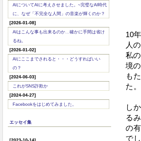
AIについてAIに考えさせました。~完璧なAI時代
に、なぜ「不完全な人間」の音楽が輝くのか？
[2026-01-08]
AIはこんな事も出来るのか…確かに手間は省け
10
るね。
人
[2026-01-02]
私
AIにここまでされると・・・どうすればいい
境
の？
も
[2024-06-03]
た。
これがSNS詐欺か
[2024-04-27]
Facebookをはじめてみました。
し
るみ
エッセイ集
の
で
[2023-10-14]