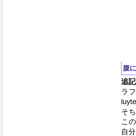
腹
追記
ラフ
lu
そ
こ
自