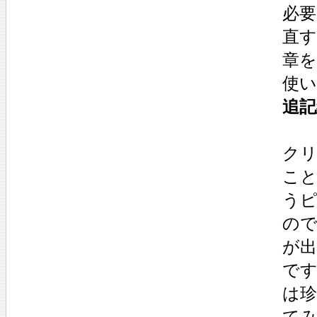
必要
直
章
使
追記
ク
こ
う
の
が
で
は
て