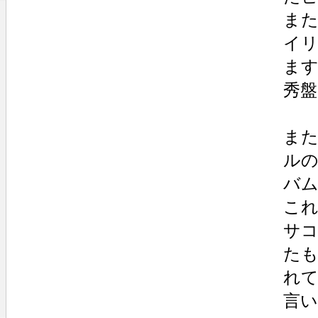
ま
イ
ま
秀
ま
ルの
バ
これ
サコ
た
れ
言