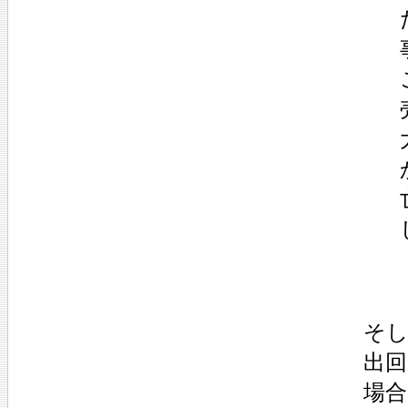
そ
出
場合