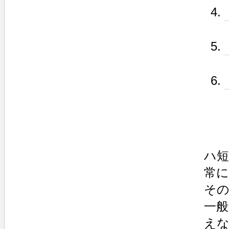
ハ
常に
その
一
え