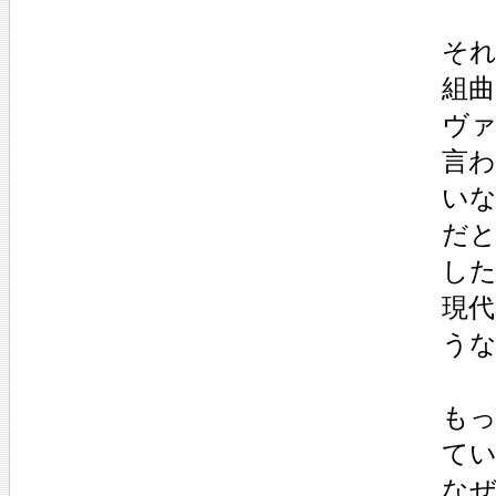
そ
組
ヴ
言
い
だ
し
現
う
も
て
な