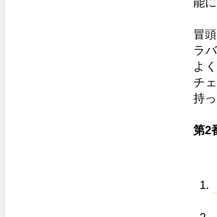
能
冒頭
ラバ
よ
チ
持
第2