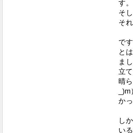
す。
そし
そ
で
と
ま
立
晴ら
_)
か
し
い