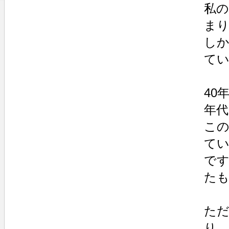
私
ま
しか
て
40
年代
この
てい
で
た
た
り、