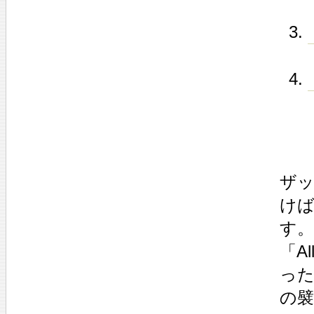
ザ
け
す。
「Al
っ
の