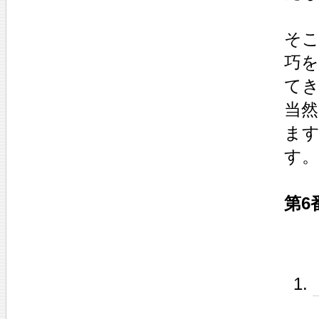
そ
巧を
て
当
ま
す。
第6