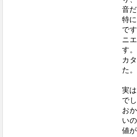
音
特に
で
ニ
す
カ
た。
実は
で
お
い
値