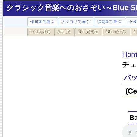
クラシック音楽へのおさそい～Blue Sky
作曲家で選ぶ
カテゴリで選ぶ
演奏家で選ぶ
不滅
17世紀以前
18世紀
19世紀初頭
19世紀中葉
1
Hom
チェ
バッ
(C
Ba