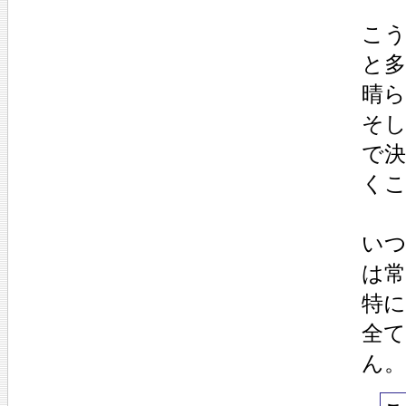
こ
と
晴
そ
で決
く
い
は
特
全
ん。