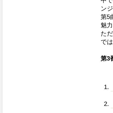
中
ン
第5
魅力
ただ
で
第3