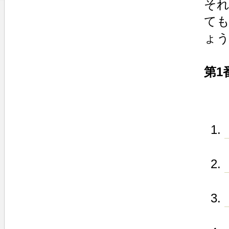
そ
て
ょ
第1