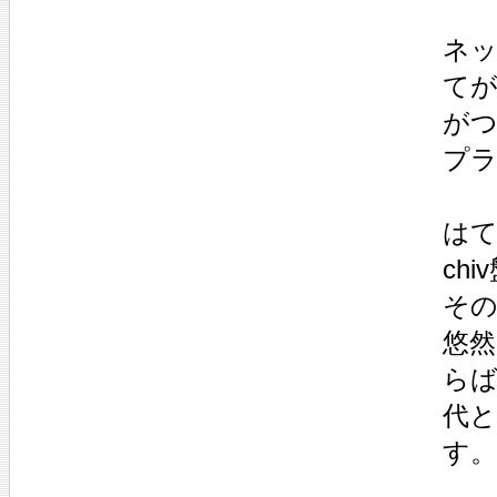
ネッ
てが
がつ
プ
はて
ch
そ
悠
らば
代
す。