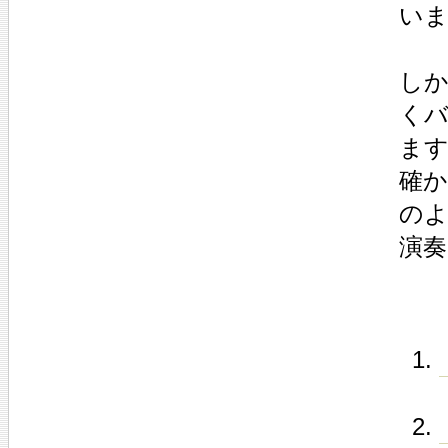
い
し
く
ま
確か
の
演