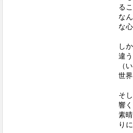
る
な
な
し
違
（
世
そ
響
素
り