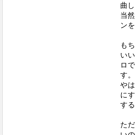
曲
当然
ン
もち
い
ロ
す。
や
に
す
た
い