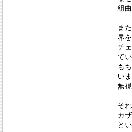
組曲
ま
界
チェ
て
も
い
無
そ
カ
と