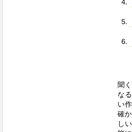
聞
なる
い
確
しい