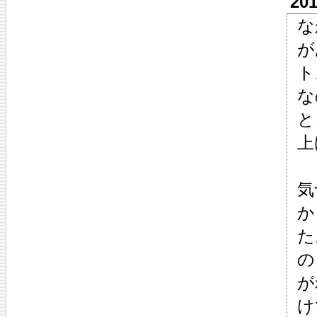
20
な
が
ト
な
と
上
気
か
た
の
が
け