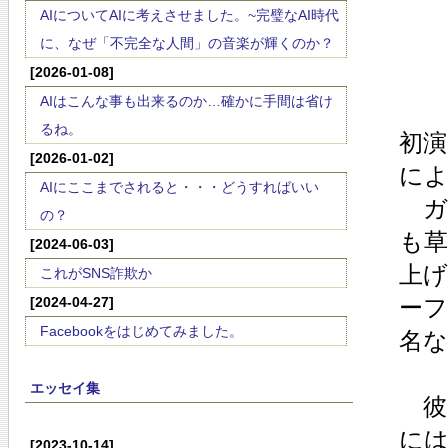
AIについてAIに考えさせました。~完璧なAI時代
に、なぜ「不完全な人間」の音楽が輝くのか？
[2026-01-08]
AIはこんな事も出来るのか…確かに手間は省け
るね。
初
[2026-01-02]
によ
AIにここまでされると・・・どうすればいい
ガ
の？
も
[2024-06-03]
上
これがSNS詐欺か
[2024-04-27]
ー
Facebookをはじめてみました。
名
エッセイ集
彼
に
[2023-10-14]