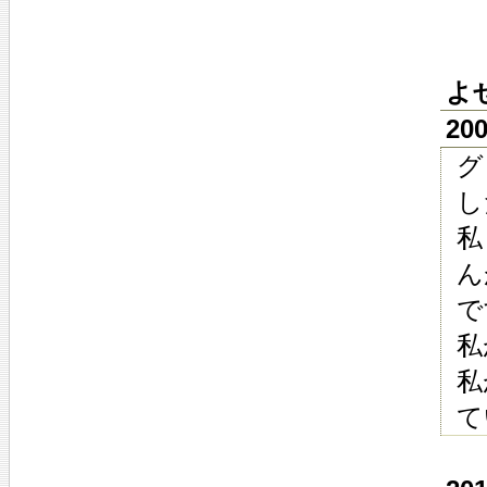
よ
20
グ
し
私
ん
で
私
私
て