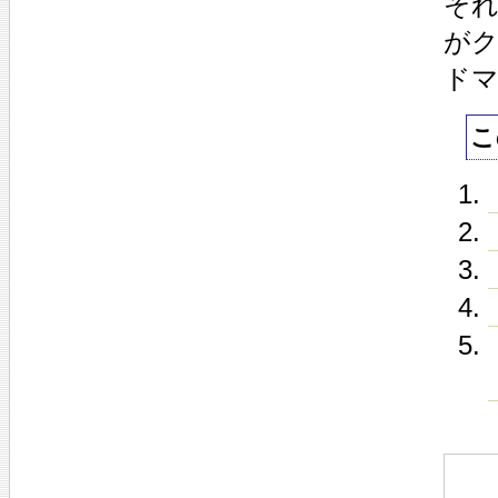
そ
が
ド
こ