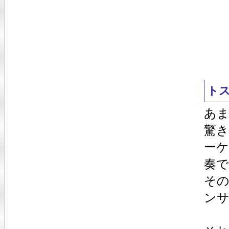
ト
あ
驚
ー
奏で
そ
ン