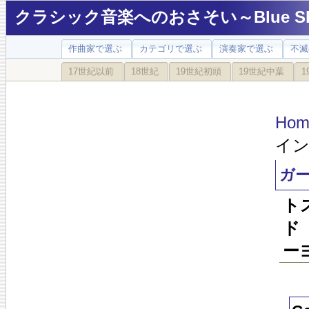
クラシック音楽へのおさそい～Blue Sky
作曲家で選ぶ
カテゴリで選ぶ
演奏家で選ぶ
不滅
17世紀以前
18世紀
19世紀初頭
19世紀中葉
1
Hom
イ
ガ
ト
ド
ー