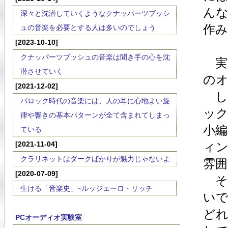
ん
深々と沈潜していくようなクナッパーツブッシ
作
ュの音楽を必要とする人は多いのでしょう
[2023-10-10]
クナッパーツブッシュの音楽は聞き手の心を沈
実
潜させていく
の
[2021-12-02]
し
バロック時代の音楽には、人の耳に心地よい旋
ッ
律や響きの基本パターンが全て含まれてしまっ
小
ている
[2021-11-04]
ィ
クラリネットはダークばかりが魅力じゃないよ
雰囲
[2020-07-09]
そ
生ける「音楽史」~ルッジェーロ・リッチ
い
ど
PCオーディオ実験室