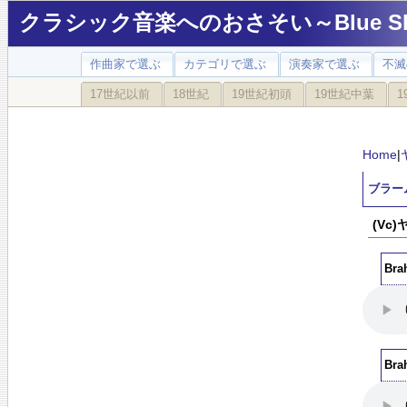
クラシック音楽へのおさそい～Blue Sky
作曲家で選ぶ
カテゴリで選ぶ
演奏家で選ぶ
不滅
17世紀以前
18世紀
19世紀初頭
19世紀中葉
1
Home
|
ブラー
(Vc
Bra
Bra