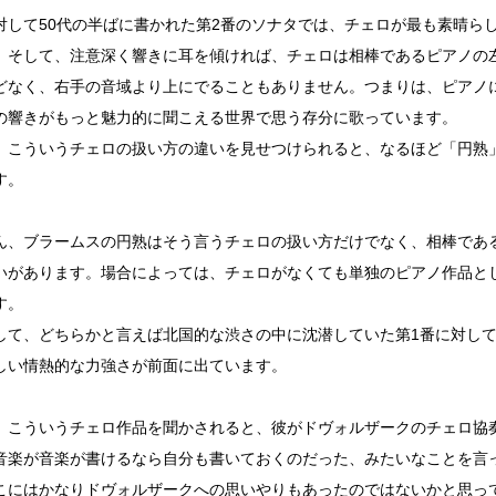
対して50代の半ばに書かれた第2番のソナタでは、チェロが最も素晴ら
。そして、注意深く響きに耳を傾ければ、チェロは相棒であるピアノの
どなく、右手の音域より上にでることもありません。つまりは、ピアノ
の響きがもっと魅力的に聞こえる世界で思う存分に歌っています。
、こういうチェロの扱い方の違いを見せつけられると、なるほど「円熟
す。
ん、ブラームスの円熟はそう言うチェロの扱い方だけでなく、相棒であ
いがあります。場合によっては、チェロがなくても単独のピアノ作品と
す。
して、どちらかと言えば北国的な渋さの中に沈潜していた第1番に対して
しい情熱的な力強さが前面に出ています。
、こういうチェロ作品を聞かされると、彼がドヴォルザークのチェロ協
音楽が音楽が書けるなら自分も書いておくのだった、みたいなことを言
こにはかなりドヴォルザークへの思いやりもあったのではないかと思っ