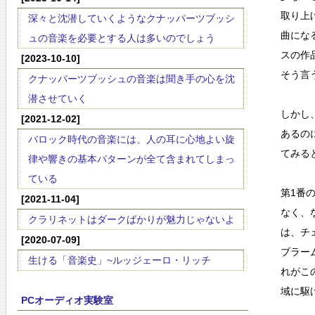
取り上
深々と沈潜していくようなクナッパーツブッシ
曲にな
ュの音楽を必要とする人は多いのでしょう
スの作
[2023-10-10]
そう言
クナッパーツブッシュの音楽は聞き手の心を沈
潜させていく
しかし
[2021-12-02]
あるの
バロック時代の音楽には、人の耳に心地よい旋
てみる
律や響きの基本パターンが全て含まれてしまっ
ている
第1番
[2021-11-04]
なく、
クラリネットはダークばかりが魅力じゃないよ
は、チ
[2020-07-09]
ブラー
生ける「音楽史」~ルッジェーロ・リッチ
れがこ
域に駆
PCオーディオ実験室