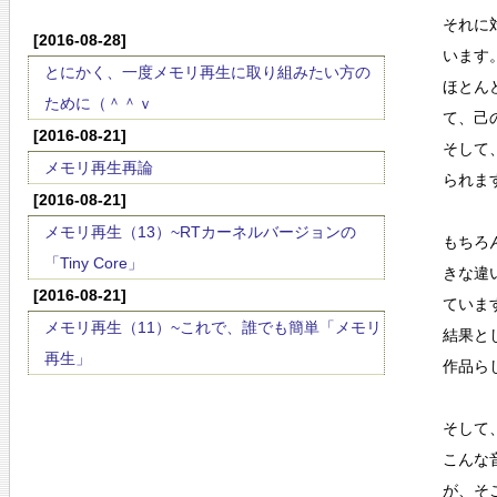
それに
[2016-08-28]
います
とにかく、一度メモリ再生に取り組みたい方の
ほとん
ために（＾＾ｖ
て、己
[2016-08-21]
そして
メモリ再生再論
られま
[2016-08-21]
メモリ再生（13）~RTカーネルバージョンの
もちろ
「Tiny Core」
きな違
[2016-08-21]
ていま
メモリ再生（11）~これで、誰でも簡単「メモリ
結果と
再生」
作品ら
そして
こんな
が、そ