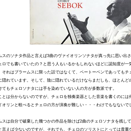
ムスのソナタ作品と言えば3曲のヴァイオリンソナタが真っ先に思い出
ェロでも書いていたの？と思う人もいるかもしれないほどに認知度が一
、それはブラームスに限った話ではなくて、ベートーベンであってもチ
に隠れています。そして、陰に隠れているだけならまだしも、ほとんど
けてもチェロソナタには手を染めていない人の方が多数派です。
ことは分からないのですが、チェロを独奏楽器とした音楽を書くのには
イオリンと較べるとチェロの方が演奏が難しい・・・わけでもなないで
ムスは自分で破棄した幾つかの作品を除けば2曲のチェロソナタを残し
と言えば少ないのですが、それでも、チェロのソリストにとっては貴重