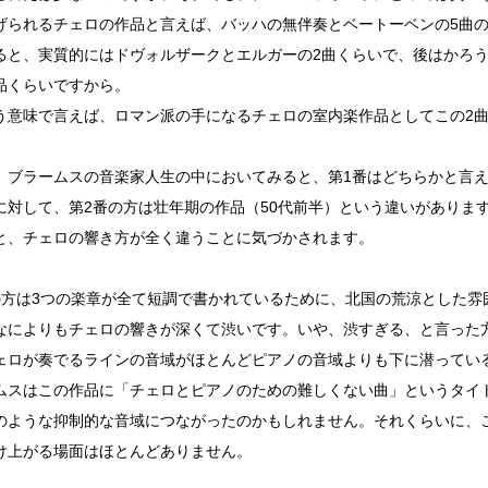
げられるチェロの作品と言えば、バッハの無伴奏とベートーベンの5曲
ると、実質的にはドヴォルザークとエルガーの2曲くらいで、後はかろ
品くらいですから。
う意味で言えば、ロマン派の手になるチェロの室内楽作品としてこの2
、ブラームスの音楽家人生の中においてみると、第1番はどちらかと言え
に対して、第2番の方は壮年期の作品（50代前半）という違いがありま
と、チェロの響き方が全く違うことに気づかされます。
の方は3つの楽章が全て短調で書かれているために、北国の荒涼とした雰
なによりもチェロの響きが深くて渋いです。いや、渋すぎる、と言った
ェロが奏でるラインの音域がほとんどピアノの音域よりも下に潜ってい
ムスはこの作品に「チェロとピアノのための難しくない曲」というタイ
のような抑制的な音域につながったのかもしれません。それくらいに、
け上がる場面はほとんどありません。