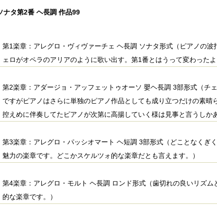
ナタ第2番 ヘ長調 作品99
第1楽章：アレグロ・ヴィヴァーチェ ヘ長調 ソナタ形式（ピアノの
ェロがオペラのアリアのように歌い出す。第1番とはうって変わった
第2楽章：アダージョ・アッフェットゥオーソ 嬰ヘ長調 3部形式（チ
ですがピアノはさらに単独のピアノ作品としても成り立つだけの素晴
控えめに伴奏してたピアノが次第に高揚していく様は見事と言うしか
第3楽章：アレグロ・パッシオマート ヘ短調 3部形式（どことなくぎ
魅力の楽章です。どこかスケルツォ的な楽章だとも言えます。）
第4楽章：アレグロ・モルト ヘ長調 ロンド形式（歯切れの良いリズ
的な楽章です。）