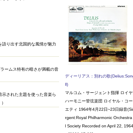
かを語り出す北国的な風情が魅力
ブラームス特有の暗さが満載の音
ディーリアス：別れの歌(Delius:Songs 
ll)
マルコム・サージェント指揮 ロイ
ら暗示された主題を使った音楽ら
ハーモニー管弦楽団 ロイヤル・コ
！）
エティ 1964年4月22日~23日録音(Sir 
rgent:Royal Philharmonic Orchestra
l Society Recorded on April 22, 1964