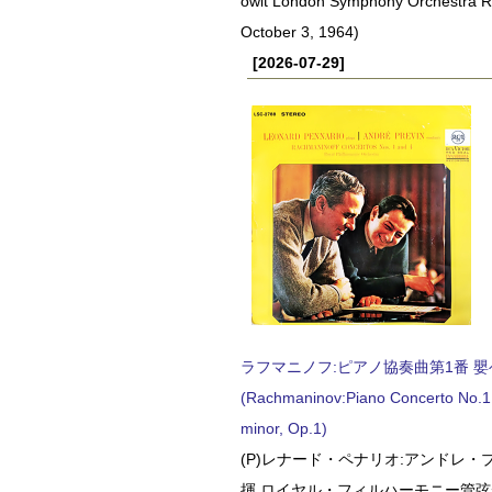
owit London Symphony Orchestra 
October 3, 1964)
[2026-07-29]
ラフマニノフ:ピアノ協奏曲第1番 嬰ヘ短
(Rachmaninov:Piano Concerto No.1 
minor, Op.1)
(P)レナード・ペナリオ:アンドレ・
揮 ロイヤル・フィルハーモニー管弦楽