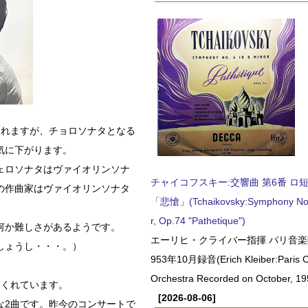
されますが、チョロソナタとなる
気に下がります。
ェロソナタはヴァイオリンソナ
チャイコフスキー:交響曲 第6番 ロ短調,
の作曲家はヴァイオリンソナタ
「悲愴」(Tchaikovsky:Symphony No.6
r, Op.74 "Pathetique")
何か難しさがあるようです。
エーリヒ・クライバー指揮 パリ音楽
しょうし・・・。）
953年10月録音(Erich Kleiber:Paris C
Orchestra Recorded on October, 19
てくれています。
[2026-08-06]
な2曲です。昨今のコンサートで