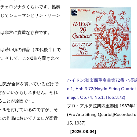
のチェロソナタくらいです。協奏
うじてシューマンとサン・サーン
曲は非常に貴重な存在です。
ば若い頃の作品（20代後半）で
す。そして、この2曲を聞き比べ
ハイドン:弦楽四重奏曲第72番 ハ長調, O
囲気が全体を貫いているだけで
o.1, Hob.3:72(Haydn:String Quartet
方がいいかもしれません。それ
major, Op.74, No.1, Hob.3:72)
ることが原因です。
プロ・アルテ弦楽四重奏団:1937年1
トルを付けているのですが、そ
(Pro Arte String Quartet]Recorded
この作品においてチェロが高音
15, 1937)
[2026-08-04]