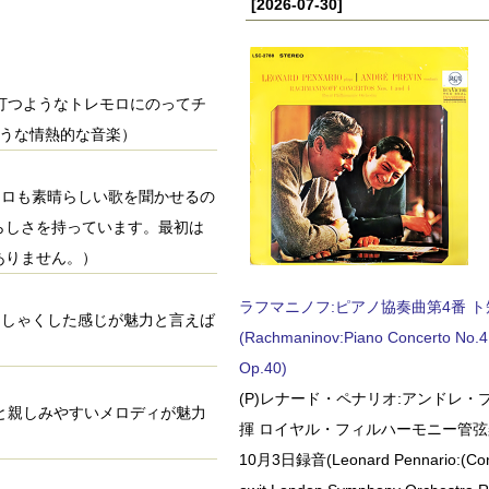
[2026-07-30]
波打つようなトレモロにのってチ
ような情熱的な音楽）
ェロも素晴らしい歌を聞かせるの
らしさを持っています。最初は
ありません。）
ラフマニノフ:ピアノ協奏曲第4番 ト短調
くしゃくした感じが魅力と言えば
(Rachmaninov:Piano Concerto No.4 
Op.40)
(P)レナード・ペナリオ:アンドレ・
ムと親しみやすいメロディが魅力
揮 ロイヤル・フィルハーモニー管弦楽
10月3日録音(Leonard Pennario:(Con