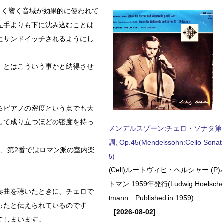
しく響く音域が効果的に使われて
左手よりも下に沈み込むことは
にサンドイッチされるようにし
」とはこういう事かと納得させ
るピアノの密度という点でも大
して成り立つほどの密度を持っ
メンデルスゾーン:チェロ・ソナタ第
調, Op.45(Mendelssohn:Cello Sonat
、第2番ではロマン派の室内楽
5)
(Cell)ルートヴィヒ・ヘルシャー:(
トマン 1959年発行(Ludwig Hoelscher
奏曲を聴いたときに、チェロで
tmann Published in 1959)
ったと伝えられているのです
[2026-08-02]
てしまいます。