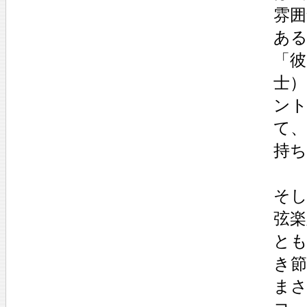
雰
あ
「
士
ン
て
持
そ
弦
と
き
ま