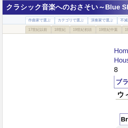
クラシック音楽へのおさそい～Blue Sky
作曲家で選ぶ
カテゴリで選ぶ
演奏家で選ぶ
不滅
17世紀以前
18世紀
19世紀初頭
19世紀中葉
1
Hom
Hous
8
ブラ
ウ
B