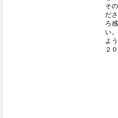
そ
だ
ろ
い
よ
２