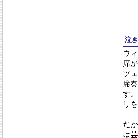
泣
ウ
席
ツ
席
す
リ
だ
は