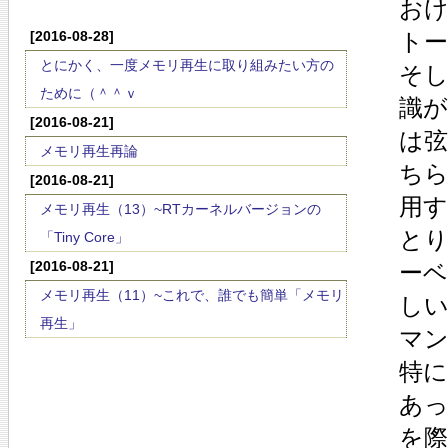
お
[2016-08-28]
ト
とにかく、一度メモリ再生に取り組みたい方の
そ
ために（＾＾ｖ
識
[2016-08-21]
は
メモリ再生再論
ち
[2016-08-21]
用
メモリ再生（13）~RTカーネルバージョンの
と
「Tiny Core」
[2016-08-21]
ー
メモリ再生（11）~これで、誰でも簡単「メモリ
し
再生」
マ
特に
あ
を