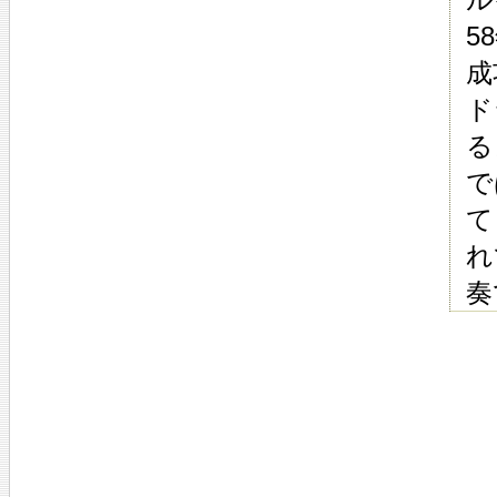
5
成
ド
る
で
て
れ
奏