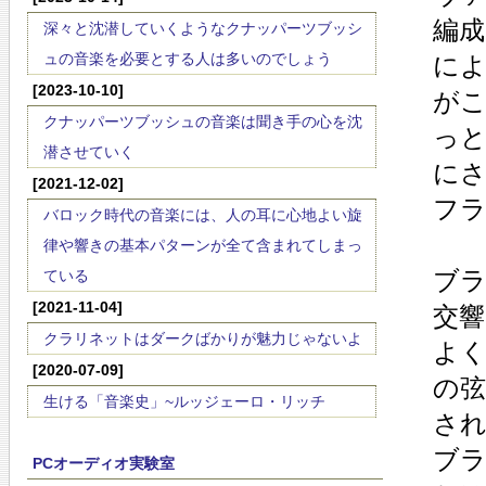
編
深々と沈潜していくようなクナッパーツブッシ
ュの音楽を必要とする人は多いのでしょう
に
[2023-10-10]
が
クナッパーツブッシュの音楽は聞き手の心を沈
っ
潜させていく
に
[2021-12-02]
フ
バロック時代の音楽には、人の耳に心地よい旋
律や響きの基本パターンが全て含まれてしまっ
ブ
ている
[2021-11-04]
交響
クラリネットはダークばかりが魅力じゃないよ
よ
[2020-07-09]
の弦
生ける「音楽史」~ルッジェーロ・リッチ
さ
ブラ
PCオーディオ実験室