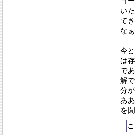
ヨ
い
て
な
今
は
で
解
分
あ
を
こ