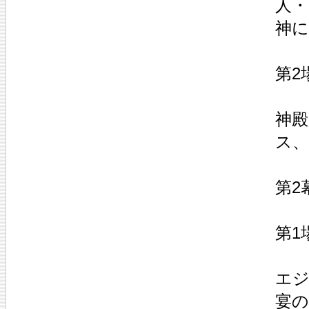
人
神に
第2
神
ス、
第2
第1
エ
宴