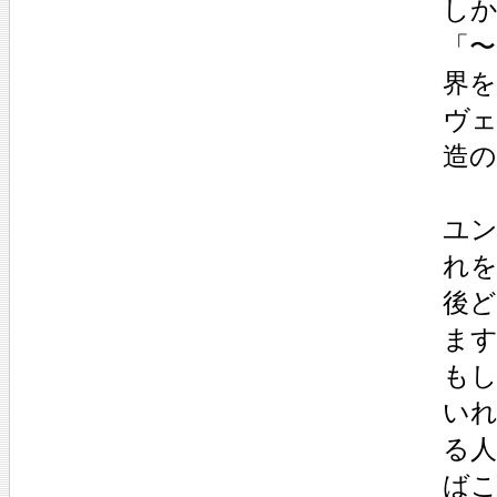
し
「
界
ヴ
造
ユ
れ
後
ま
も
い
る
ば