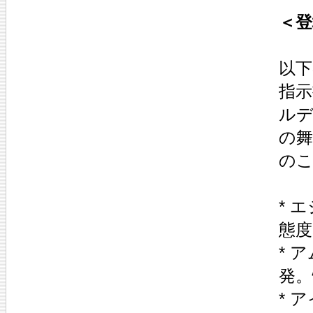
＜登
以下
指示
ル
の
の
* 
態度
* 
発。
* 