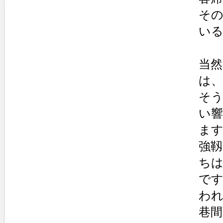
そ
い
当
は
そ
い
ま
強
ち
で
わ
巷