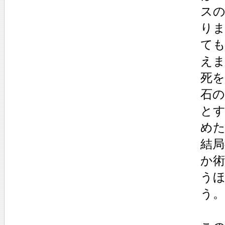
ス
り
て
え
死
石
と
め
結
か
う
う。