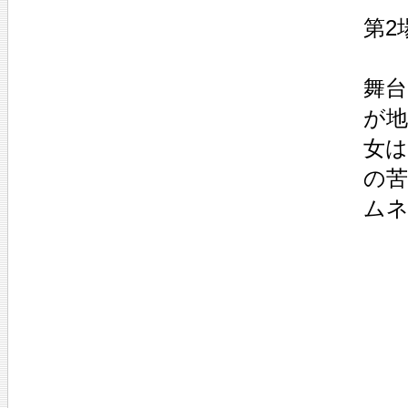
第2
舞台
が
女は
の
ム