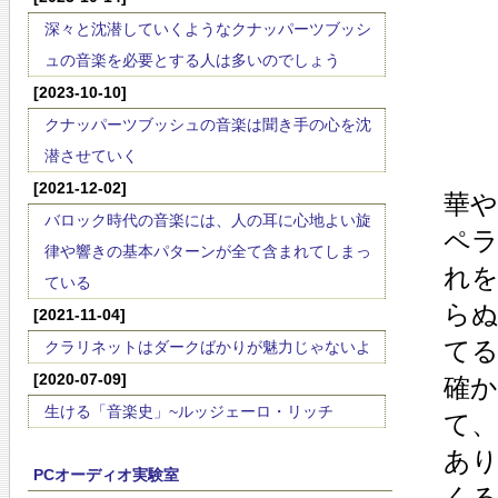
深々と沈潜していくようなクナッパーツブッシ
ュの音楽を必要とする人は多いのでしょう
[2023-10-10]
クナッパーツブッシュの音楽は聞き手の心を沈
潜させていく
[2021-12-02]
華
バロック時代の音楽には、人の耳に心地よい旋
ペ
律や響きの基本パターンが全て含まれてしまっ
れ
ている
ら
[2021-11-04]
て
クラリネットはダークばかりが魅力じゃないよ
[2020-07-09]
確
生ける「音楽史」~ルッジェーロ・リッチ
て
あ
PCオーディオ実験室
く