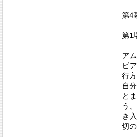
第4
第1
ア
ピ
行
自
と
う
き
切の