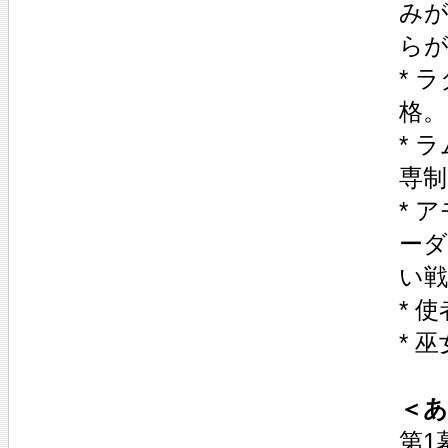
みが
ら
* 
格。
* 
専制
* 
ーダ
い戦
* 
* 
＜
第1