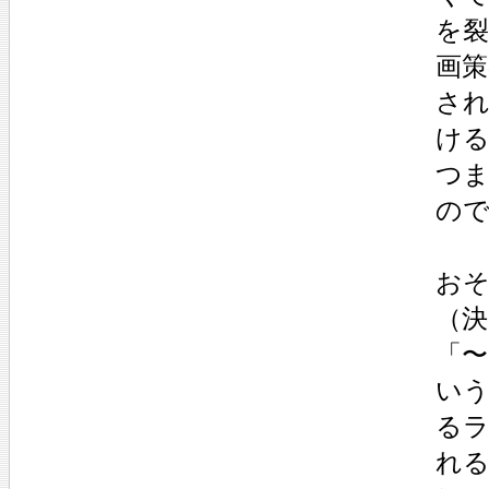
を
画
さ
け
つ
の
お
（
「
い
る
れ