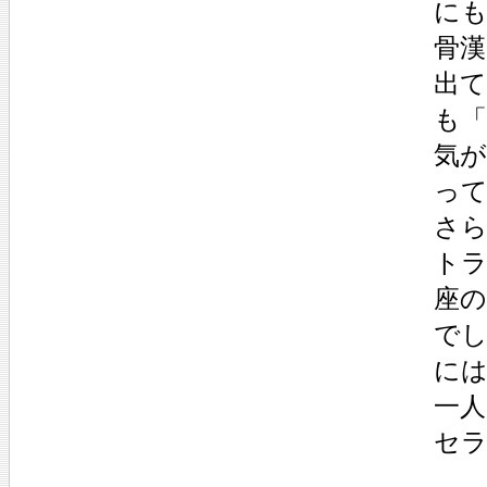
にも
骨
出
も
気
っ
さ
ト
座
で
に
一
セ