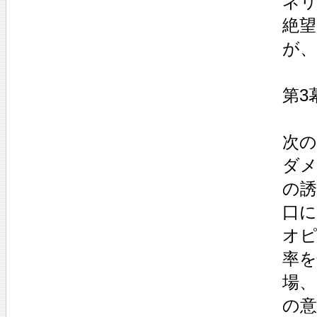
ネ
絶
が
第3
次
ダ
の
口
オ
率
場
の