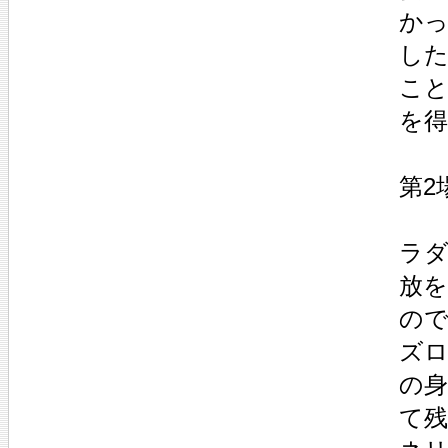
か
し
こ
を
第2
ラ
放
の
ズロ
の
て