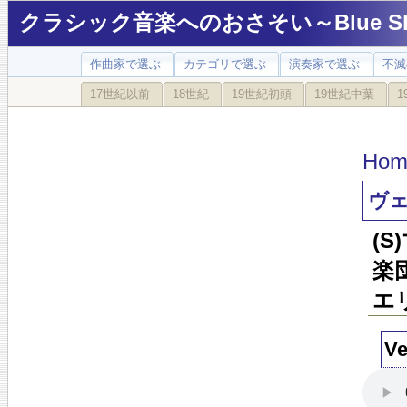
クラシック音楽へのおさそい～Blue Sky
作曲家で選ぶ
カテゴリで選ぶ
演奏家で選ぶ
不滅
17世紀以前
18世紀
19世紀初頭
19世紀中葉
1
Hom
ヴ
(
楽
エリ
V