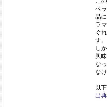
こ
ペ
品
ラ
ぐ
す。
し
興味
な
な
以下
出典