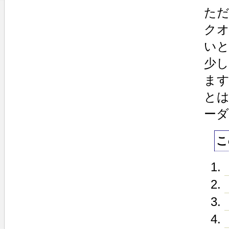
た
ク
いと
少
ま
と
ー
こ