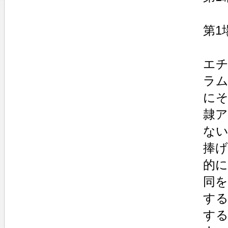
第1
エ
ラ
に
隷
ない
捧
的
同を
す
す