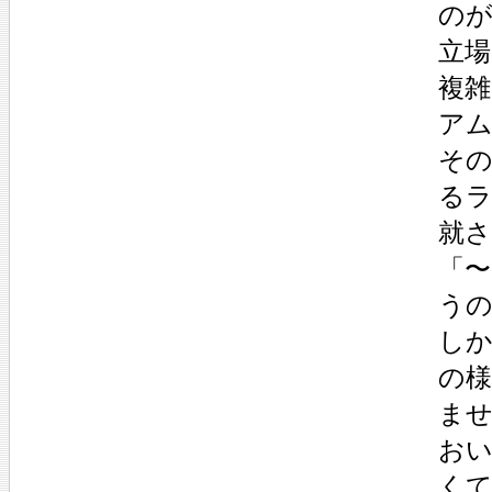
の
立
複
ア
そ
る
就
「
う
し
の
ま
お
く