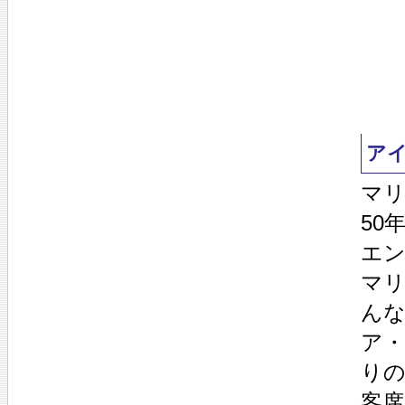
ア
マリ
50
エ
マ
ん
ア
り
客