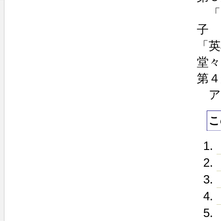
「
子
「
堂々
第４
ア
こ