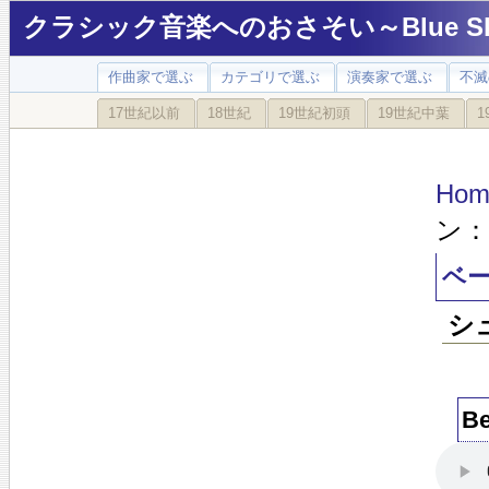
クラシック音楽へのおさそい～Blue Sky
作曲家で選ぶ
カテゴリで選ぶ
演奏家で選ぶ
不滅
17世紀以前
18世紀
19世紀初頭
19世紀中葉
1
Hom
ン
ベ
シ
B