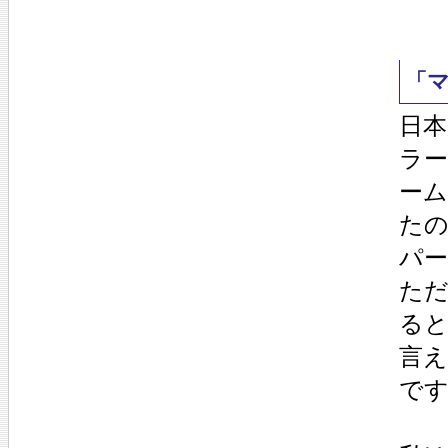
「
日
ラ
ー
た
パ
た
る
言
で