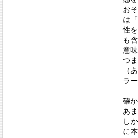
お
は「
性
も
意
つ
（
ラ
確か
あ
し
に