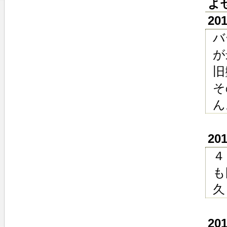
よ
20
バ
が
旧
そ
ん
20
４
も
久
20