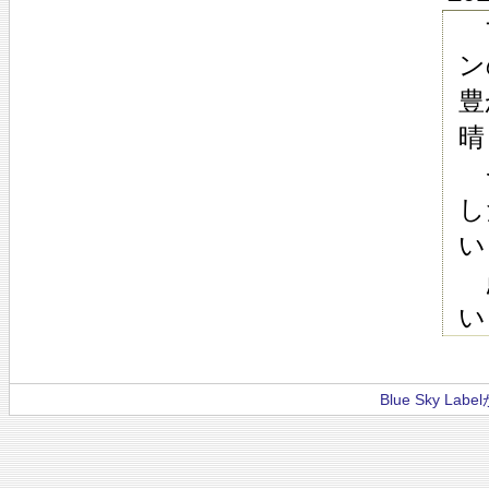
マ
ン
豊
晴
そ
し
い
点
い
Blue Sky La