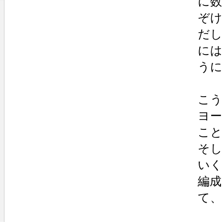
に数
ぞ
だし
には
う
こ
ヨ
こ
そし
い
編成
て