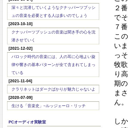
２番
深々と沈潜していくようなクナッパーツブッシ
ュの音楽を必要とする人は多いのでしょう
で
[2023-10-10]
７
クナッパーツブッシュの音楽は聞き手の心を沈
こ
潜させていく
い
[2021-12-02]
っ
バロック時代の音楽には、人の耳に心地よい旋
牧歌
律や響きの基本パターンが全て含まれてしまっ
り
ている
[2021-11-04]
期の
クラリネットはダークばかりが魅力じゃないよ
ま
[2020-07-09]
ん。
生ける「音楽史」~ルッジェーロ・リッチ
し
PCオーディオ実験室