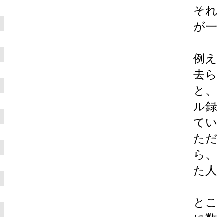
そ
が
例え
去ら
と、
ル録
て
た
ら
た
とこ