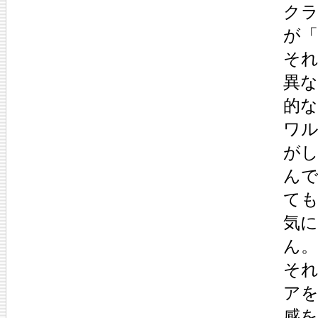
ク
が
そ
異
的
ワ
が
ん
て
気
ん。
そ
ア
感