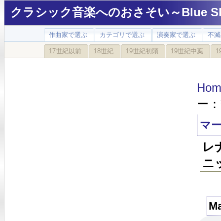
クラシック音楽へのおさそい～Blue Sky
作曲家で選ぶ
カテゴリで選ぶ
演奏家で選ぶ
不滅
17世紀以前
18世紀
19世紀初頭
19世紀中葉
1
Hom
ー：
マー
レ
ニ
M