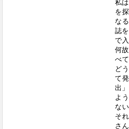
私
を探
な
誌
で
何故
べ
ど
て発
出
よう
な
そ
さ