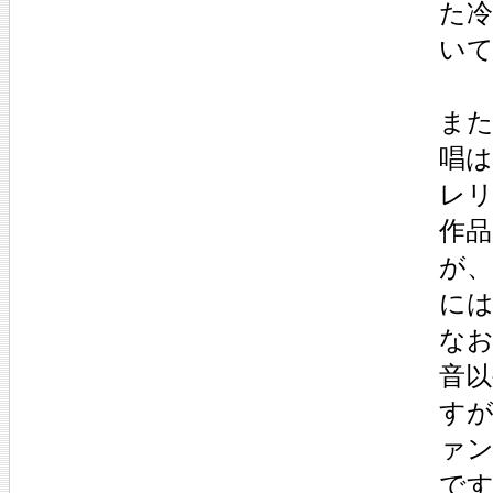
た
い
また
唱
レリ
作
が、
に
な
音
す
ァ
で