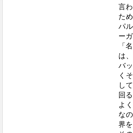
言
た
パ
ー
「
は
バ
く
し
回
よ
な
界を