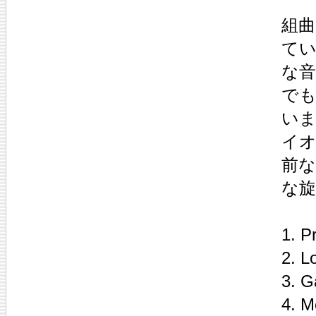
組曲
て
な
で
いま
イ
前
な旋
1. P
2. L
3. G
4. M