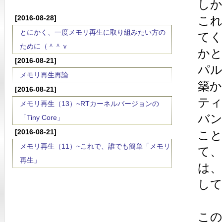
し
[2016-08-28]
こ
とにかく、一度メモリ再生に取り組みたい方の
て
ために（＾＾ｖ
か
[2016-08-21]
パ
メモリ再生再論
築
[2016-08-21]
ティ
メモリ再生（13）~RTカーネルバージョンの
バン
「Tiny Core」
[2016-08-21]
こ
メモリ再生（11）~これで、誰でも簡単「メモリ
て
再生」
は
し
こ