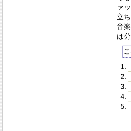
ァ
立
音
は
こ