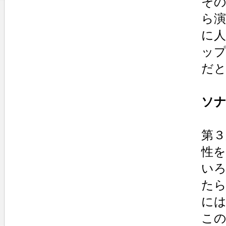
そ
ら
に人
ッ
だ
ソナ
第３
性
い
た
に
こ