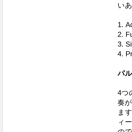
い
1. A
2. F
3. Si
4. P
パル
4つ
奏
ま
ィ
の