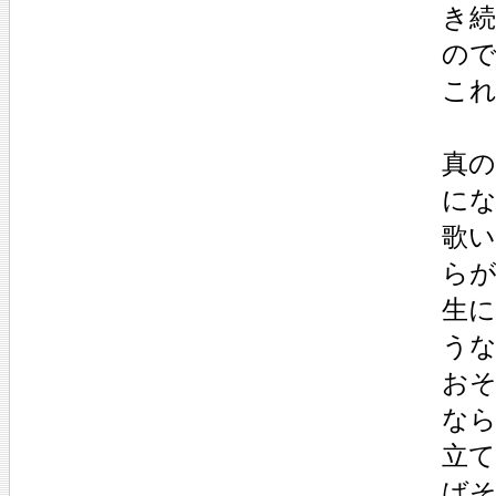
き
ので
こ
真
に
歌
ら
生
う
お
な
立
ば