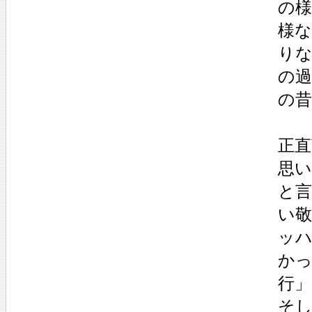
の
様
り
の
の
正
思い
と
い
ッ
か
行
そ