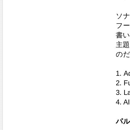
ソナ
フー
書
主
の
1. A
2. F
3. L
4. A
パル