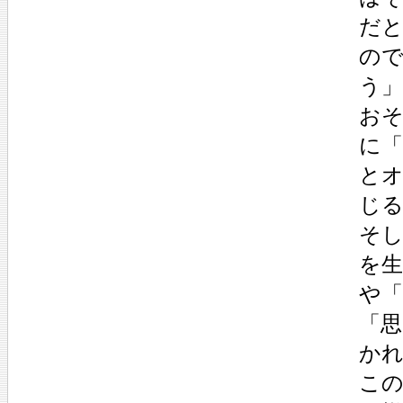
だ
の
う
お
に
と
じ
そ
を生
や「
「
か
こ