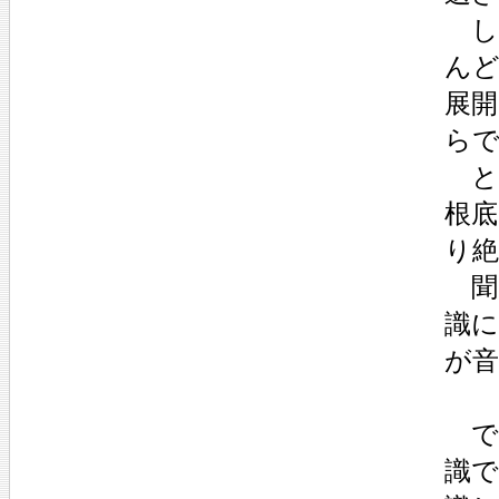
し
ん
展
ら
と
根底
り絶
聞
識
が
で
識