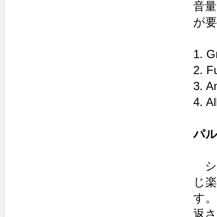
音
が
1. G
2. F
3. A
4. A
パル
シ
じ
す。
返さ