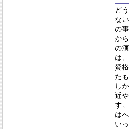
ど
な
の
か
の
は、
資
た
し
近
す
は
い