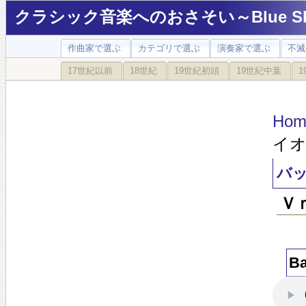
クラシック音楽へのおさそい～Blue Sky
作曲家で選ぶ
カテゴリで選ぶ
演奏家で選ぶ
不滅
17世紀以前
18世紀
19世紀初頭
19世紀中葉
1
Hom
イ
バ
Ｖ
B