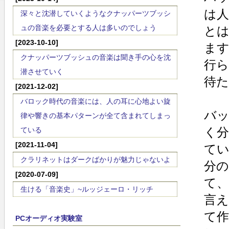
は
深々と沈潜していくようなクナッパーツブッシ
ュの音楽を必要とする人は多いのでしょう
と
[2023-10-10]
ま
クナッパーツブッシュの音楽は聞き手の心を沈
行
潜させていく
待
[2021-12-02]
バロック時代の音楽には、人の耳に心地よい旋
バ
律や響きの基本パターンが全て含まれてしまっ
く
ている
[2021-11-04]
て
クラリネットはダークばかりが魅力じゃないよ
分
[2020-07-09]
て
生ける「音楽史」~ルッジェーロ・リッチ
言
て
PCオーディオ実験室