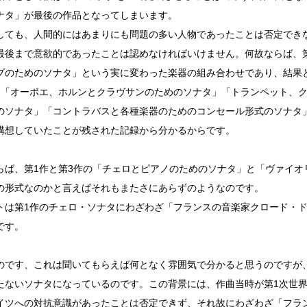
ナタ」が最後の作品となってしまいます。
しても、人間的にはあまりにも問題の多い人物であったことは否定でき
最後まで意欲的であったことは認めなければいけません。何故ならば、
プのためのソナタ」という実に変わった楽器の組み合わせであり、結果
も「オーボエ、ホルンとクラヴサンのためのソナタ」「トランペット、
のソナタ」「コントラバスと各種楽器のためのコンセール形式のソナタ
構想していたことが残された記録から分かるからです。
らば、第1作と第3作の「チェロとピアノのためのソナタ」と「ヴァイオ
の形式なのかと言えばそれもまたさにあらずのようなのです。
トは第1作のチェロ・ソナタにわざわざ「フランスの音楽家クロード・
です。
のです、これは聞いてもらえば何となく雰囲気で分かると思うのですが
たないソナタになっているのです。この背景には、作曲当時が第1次世
イツへの対抗意識があったことは否定できず、それ故にわざわざ「フラ