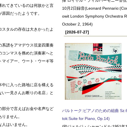
揮 ロイヤル・フィルハーモニー管弦楽
薄れてきているのは何故かと言
10月2日録音(Leonard Pennario:(Con
が原因だったようです。
owit London Symphony Orchestra 
October 2, 1964)
ロスタルの存在は大きかったよ
[2026-07-27]
の系譜をアマデウス弦楽四重奏
のコンマスを務めた演奏家へと
トマイアー、ウート・ウーギ等
本中に入った路地に店を構える
ない一見さんお断りの名店」と
の部分で言えばお金や名声など
バルトーク:ピアノのための組曲 Sz.62 
ありません。
tok:Suite for Piano, Op.14)
な人はいません。
(P)ジェルジ・シャーンドル:1951年1