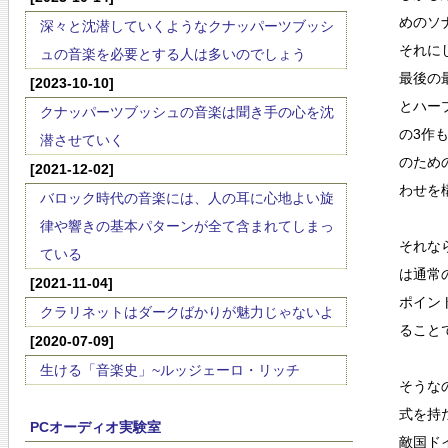
めのソ
深々と沈潜していくようなクナッパーツブッシ
それに
ュの音楽を必要とする人は多いのでしょう
最後の
[2023-10-10]
とハー
クナッパーツブッシュの音楽は聞き手の心を沈
の3作
潜させていく
のため
[2021-12-02]
わせを
バロック時代の音楽には、人の耳に心地よい旋
律や響きの基本パターンが全て含まれてしまっ
それな
ている
は通常
[2021-11-04]
ポイン
クラリネットはダークばかりが魅力じゃないよ
ること
[2020-07-09]
生ける「音楽史」~ルッジェーロ・リッチ
そうな
式を持
PCオーディオ実験室
敵国ド