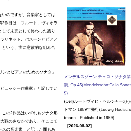
ないのですが、音楽家としては
第2作目は「フルート、ヴィオラ
として未完として終わった残り
クラリネット、バスーンとピアノ
」という、実に意欲的な組み合
リンとピアノのためのソナタ」
メンデルスゾーン:チェロ・ソナタ第
調, Op.45(Mendelssohn:Cello Sonat
ドビュッシー作曲家」と記してい
5)
(Cell)ルートヴィヒ・ヘルシャー:(
トマン 1959年発行(Ludwig Hoelscher
、この2作品はいずれもソナタ形
tmann Published in 1959)
界大戦のさなかであり、そこにて
[2026-08-02]
ンスの音楽家」と記した面もあ