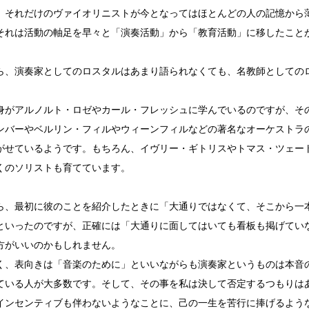
、それだけのヴァイオリニストが今となってはほとんどの人の記憶から
それは活動の軸足を早々と「演奏活動」から「教育活動」に移したこと
ら、演奏家としてのロスタルはあまり語られなくても、名教師としての
身がアルノルト・ロゼやカール・フレッシュに学んでいるのですが、そ
ンバーやベルリン・フィルやウィーンフィルなどの著名なオーケストラ
がせているようです。もちろん、イヴリー・ギトリスやトマス・ツェー
くのソリストも育てています。
ら、最初に彼のことを紹介したときに「大通りではなくて、そこから一
といったのですが、正確には「大通りに面してはいても看板も掲げてい
方がいいのかもしれません。
く、表向きは「音楽のために」といいながらも演奏家というものは本音
ている人が大多数です。そして、その事を私は決して否定するつもりは
インセンティブも伴わないようなことに、己の一生を苦行に捧げるよう