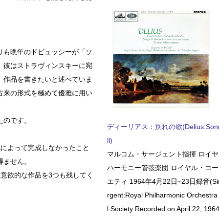
りも晩年のドビュッシーが「ソ
。彼はストラヴィンスキーに宛
」作品を書きたいと述べていま
古来の形式を極めて優雅に用い
たのです。
ディーリアス：別れの歌(Delius:Songs 
ll)
死によって完成しなかったこと
マルコム・サージェント指揮 ロイ
得ません。
ハーモニー管弦楽団 ロイヤル・コ
意欲的な作品を3つも残してく
エティ 1964年4月22日~23日録音(Sir 
rgent:Royal Philharmonic Orchestra
l Society Recorded on April 22, 1964