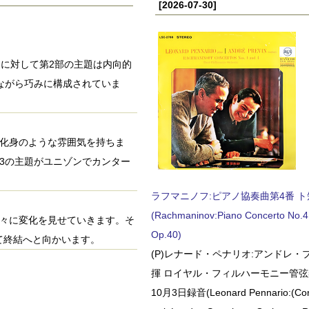
[2026-07-30]
題に対して第2部の主題は内向的
ながら巧みに構成されていま
の化身のような雰囲気を持ちま
3の主題がユニゾンでカンター
ラフマニノフ:ピアノ協奏曲第4番 ト短調
(Rachmaninov:Piano Concerto No.4 
様々に変化を見せていきます。そ
Op.40)
て終結へと向かいます。
(P)レナード・ペナリオ:アンドレ・
揮 ロイヤル・フィルハーモニー管弦楽
10月3日録音(Leonard Pennario:(Con