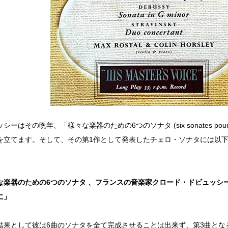
ーはその晩年、「様々な楽器のための6つのソナタ (six sonates pour div
を立てます。そして、その第1作として発表したチェロ・ソナタには以
。
な楽器のための6つのソナタ 、フランスの音楽家クロード・ドビュッシ
に」
結果として彼は6曲のソナタを全て完成させることは出来ず、第3曲とな