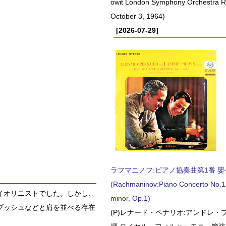
owit London Symphony Orchestra 
October 3, 1964)
[2026-07-29]
ラフマニノフ:ピアノ協奏曲第1番 嬰ヘ短
(Rachmaninov:Piano Concerto No.1 
イオリニストでした。しかし、
minor, Op.1)
ブッシュなどと肩を並べる存在
(P)レナード・ペナリオ:アンドレ・