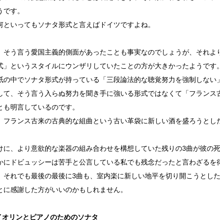
うです。
何といってもソナタ形式と言えばドイツですよね。
、そう言う愛国主義的側面があったことも事実なのでしょうが、それよ
式」というスタイルにウンザリしていたことの方が大きかったようです
紙の中でソナタ形式が持っている「三段論法的な聴覚努力を強制しない
して、そう言う入らぬ努力を聞き手に強いる形式ではなくて「フランス
とも明言しているのです。
、フランス古来の古典的な組曲という古い革袋に新しい酒を盛ろうとし
けに、より意欲的な楽器の組み合わせを構想していた残りの3曲が彼の
かにドビュッシーは苦手と公言している私でも残念だったと言わざるを
、それでも最後の最後に3曲も、室内楽に新しい地平を切り開こうとした
とに感謝した方がいいのかもしれません。
イオリンとピアノのためのソナタ