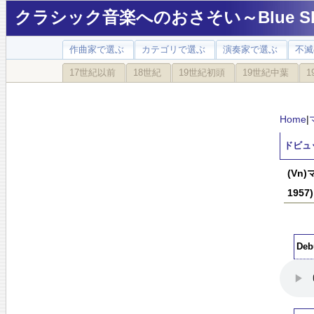
クラシック音楽へのおさそい～Blue Sky
作曲家で選ぶ
カテゴリで選ぶ
演奏家で選ぶ
不滅
17世紀以前
18世紀
19世紀初頭
19世紀中葉
1
Home
|
ドビュッ
(Vn)
1957)
Deb