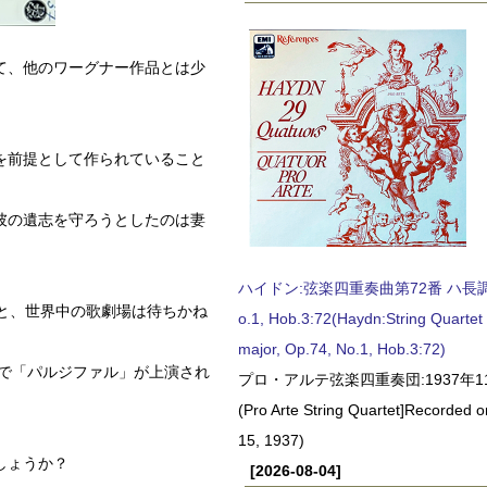
て、他のワーグナー作品とは少
を前提として作られていること
彼の遺志を守ろうとしたのは妻
ハイドン:弦楽四重奏曲第72番 ハ長調, O
と、世界中の歌劇場は待ちかね
o.1, Hob.3:72(Haydn:String Quartet
major, Op.74, No.1, Hob.3:72)
場で「パルジファル」が上演され
プロ・アルテ弦楽四重奏団:1937年1
(Pro Arte String Quartet]Recorded
15, 1937)
しょうか？
[2026-08-04]