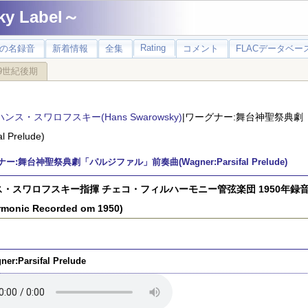
 Label～
Rating
の名録音
新着情報
全集
コメント
FLACデータベース
9世紀後期
ハンス・スワロフスキー(Hans Swarowsky)
|ワーグナー:舞台神聖祭典劇
al Prelude)
ー:舞台神聖祭典劇「パルジファル」前奏曲(Wagner:Parsifal Prelude)
・スワロフスキー指揮 チェコ・フィルハーモニー管弦楽団 1950年録音(Hans 
rmonic Recorded om 1950)
ner:Parsifal Prelude