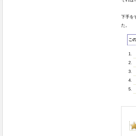
下手を
た。
こ