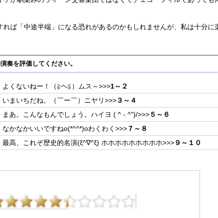
すれば「中途半端」になる恐れがあるのかもしれませんが、私は十分に
の演奏を評価してください。
よくないねー！（≧ヘ≦）ムス～>>>
1～２
いまいちだね。（￣ー￣）ニヤリ>>>
３～４
まあ。こんなもんでしょう。ハイヨ ( ^ - ^")/>>>
５～６
なかなかいいですねo(*^^*)oわくわく>>>
７～８
最高、これぞ歴史的名演(ξ^∇^ξ) ホホホホホホホホホ>>>
９～１０