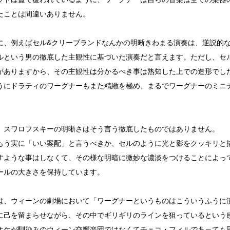
たことは間違いありません。
に、例えばセル&クリーブランドなんかの明晰きわまる演奏は、逆説的
ルという男の徹底した主観性に基づいた演奏だと言えます。ただし、セ
がありますから、その主観性は分かるべき事は熟知した上での造形でし
うにドラティのワーグナーもまた精緻を極め、まるでワーグナーのミニ
、スワロフスキーの明晰さはそう言う徹底したものではありません。
もう実に「いい案配」と言うべきか、セルのように光と影をクッキリと
すような事はしなくて、その様な明暗に微妙な濃淡をつけることによっ
ールの大きさを保持しています。
は、ウィーンの劇場において「ワーグナーというものはこういうふうに
に己を留まらせながら、その中でギリギリのラインを狙っているという
オケが馴染みのウィーン交響楽団ではなくてチェコ・フィルであっても