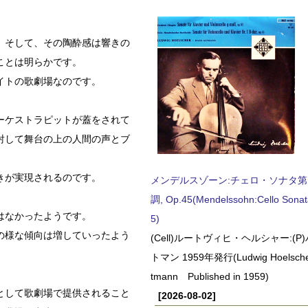
。そして、その陶酔感は響きの
ことは明らかです。
イトの歌劇場なのです。
ーケストラピットが蓋をされて
射して舞台の上の人間の声とブ
きが実現されるのです。
メンデルスゾーン:チェロ・ソナタ第
調, Op.45(Mendelssohn:Cello Sonat
はなかったようです。
5)
の様な傾向は増していったよう
(Cell)ルートヴィヒ・ヘルシャー:(
トマン 1959年発行(Ludwig Hoelscher
tmann Published in 1959)
として歌劇場で提供されること
[2026-08-02]