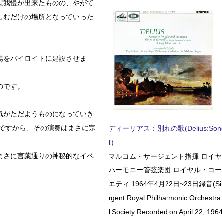
ば我慢が出来たものの、やがて
しむだけの場所となっていった
場をバイロイトに建設させま
のです。
気がただようものになっていき
のですから、その演奏はまさに宗
ディーリアス：別れの歌(Delius:Songs 
ll)
まさに言葉通りの神秘的なイベ
マルコム・サージェント指揮 ロイ
ハーモニー管弦楽団 ロイヤル・コ
エティ 1964年4月22日~23日録音(Sir 
rgent:Royal Philharmonic Orchestra
l Society Recorded on April 22, 1964