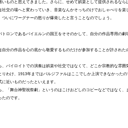
難いものと思えてきました。さらに、せめて娯楽として提供されるなら
は社交の場へと変わっていき、音楽なんかそっちのけでおしゃべりを楽
、ついにワーグナーの怒りが爆発したと言うことなのでしょう。
パトロンであるバイエルンの国王をそそのかして、自分の作品専用の劇
は自分の作品を心の底から敬愛するものだけが参加することが許された
ら、バイロイトでの演奏は娯楽や社交ではなくて、どこか宗教的な雰囲
とりわけ、1913年まではパルジファルはここでしか上演できなかった
式に近いものだったといえます。
ら、「舞台神聖祝祭劇」というのはこけおどしのコピーなどではなく、
ったのです。