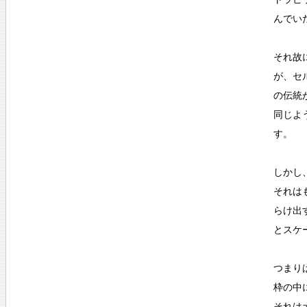
んでい
それ故
が、セ
の伝統
同じよ
す。
しかし
それは
らけ出
とスケ
つまり
枠の中
それは