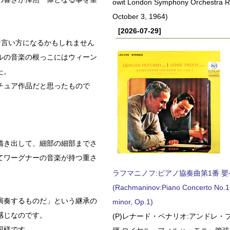
owit London Symphony Orchestra 
October 3, 1964)
[2026-07-29]
な言い方になるかもしれません
ルの音楽の根っこにはウィーン
た。
チュア作品だと思ったもので
描き出して、細部の細部までさ
てワーグナーの音楽が持つ重さ
ラフマニノフ:ピアノ協奏曲第1番 嬰ヘ短
(Rachmaninov:Piano Concerto No.1 
演奏するものだ」という継承の
minor, Op.1)
感じなのです。
(P)レナード・ペナリオ:アンドレ・
同様です。