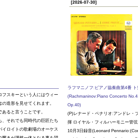
[2026-07-30]
ラフマニノフ:ピアノ協奏曲第4番 ト短調
ロフスキーという人にはウィー
(Rachmaninov:Piano Concerto No.4 
はの造形を見せてくれます。
Op.40)
であると言うことです。
(P)レナード・ペナリオ:アンドレ・
も、それでも同時代の巨匠たち
揮 ロイヤル・フィルハーモニー管弦楽
バイロイトの歌劇場のオーケス
10月3日録音(Leonard Pennario:(Con
の響きが渾然一体となる事を望