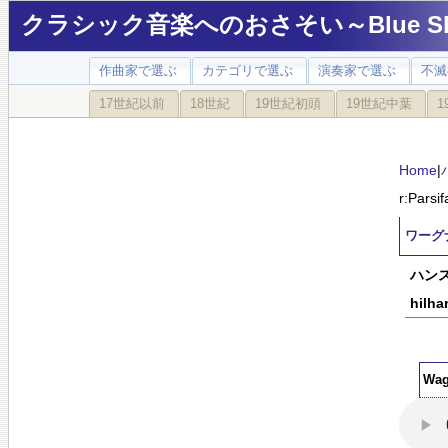
クラシック音楽へのおさそい～Blue Sky
作曲家で選ぶ
カテゴリで選ぶ
演奏家で選ぶ
不滅
17世紀以前
18世紀
19世紀初頭
19世紀中葉
1
Home
|
r:Parsif
ワーグナ
ハンス
hilha
Wag