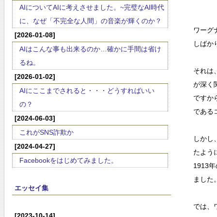
AIについてAIに考えさせました。~完璧なAI時代
に、なぜ「不完全な人間」の音楽が輝くのか？
ワーグ
[2026-01-08]
しばか
AIはこんな事も出来るのか…確かに手間は省け
るね。
それは
[2026-01-02]
が深く
AIにここまでされると・・・どうすればいい
ですか
の？
である
[2024-06-03]
これがSNS詐欺か
しかし
[2024-04-27]
たよう
Facebookをはじめてみました。
191
ました
エッセイ集
では、
[2023-10-14]