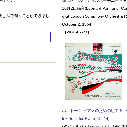
揮 ロイヤル・フィルハーモニー管弦楽
10月2日録音(Leonard Pennario:(Con
楽しんで聞くことができまし
owit London Symphony Orchestra 
October 2, 1964)
[2026-07-27]
バルトーク:ピアノのための組曲 Sz.62 
tok:Suite for Piano, Op.14)
(P)ジェルジ・シャーンドル:1951年1