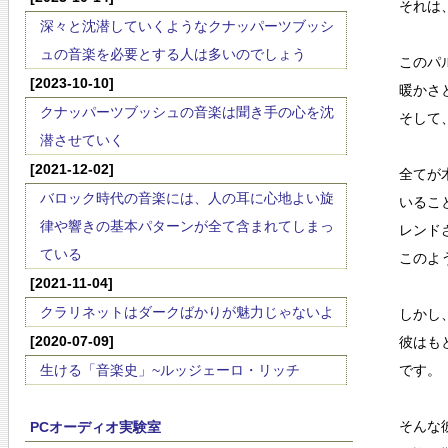
それは
深々と沈潜していくようなクナッパーツブッシ
ュの音楽を必要とする人は多いのでしょう
このパ
[2023-10-10]
暖かさ
クナッパーツブッシュの音楽は聞き手の心を沈
そして
潜させていく
[2021-12-02]
全てが
バロック時代の音楽には、人の耳に心地よい旋
いるこ
律や響きの基本パターンが全て含まれてしまっ
レンド
ている
このよ
[2021-11-04]
クラリネットはダークばかりが魅力じゃないよ
しかし
[2020-07-09]
彼はも
生ける「音楽史」~ルッジェーロ・リッチ
です。
そんな
PCオーディオ実験室