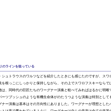
リのラインを狙っている
・シュトラウスのワルツなどを紹介したときにも感じたのですが、スワ
統を根っこにしっかりと保持しながら、その上でスワロフスキーならで
徴は、同時代の巨匠たちのワーグナー演奏と較べてみればはるかに明晰
パーツブッシュのような有機生命体がのたうつような演奏は特別として
グナー演奏は基本はその方向性にありました。ワーグナーが理想とした
ットは蓋で覆われているように、ワーグナーは自らの音楽は全ての楽器