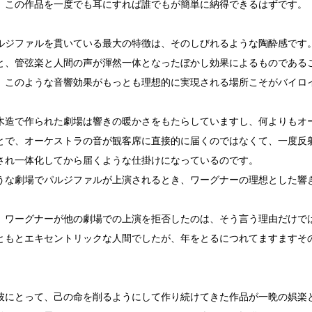
、この作品を一度でも耳にすれば誰でもが簡単に納得できるはずです。
ルジファルを貫いている最大の特徴は、そのしびれるような陶酔感です
と、管弦楽と人間の声が渾然一体となったぼかし効果によるものである
、このような音響効果がもっとも理想的に実現される場所こそがバイロ
木造で作られた劇場は響きの暖かさをもたらしていますし、何よりもオ
とで、オーケストラの音が観客席に直接的に届くのではなくて、一度反
され一体化してから届くような仕掛けになっているのです。
うな劇場でパルジファルが上演されるとき、ワーグナーの理想とした響
、ワーグナーが他の劇場での上演を拒否したのは、そう言う理由だけで
ともとエキセントリックな人間でしたが、年をとるにつれてますますそ
彼にとって、己の命を削るようにして作り続けてきた作品が一晩の娯楽