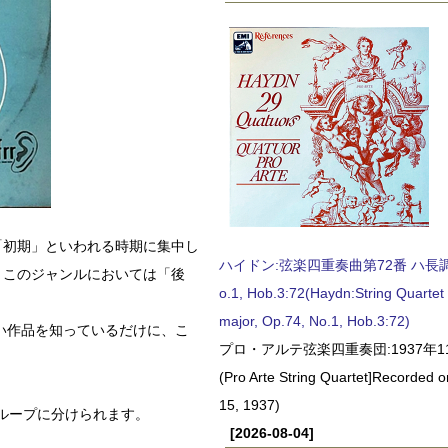
「初期」といわれる時期に集中し
ハイドン:弦楽四重奏曲第72番 ハ長調, O
、このジャンルにおいては「後
o.1, Hob.3:72(Haydn:String Quartet
major, Op.74, No.1, Hob.3:72)
い作品を知っているだけに、こ
プロ・アルテ弦楽四重奏団:1937年1
(Pro Arte String Quartet]Recorded
15, 1937)
ループに分けられます。
[2026-08-04]