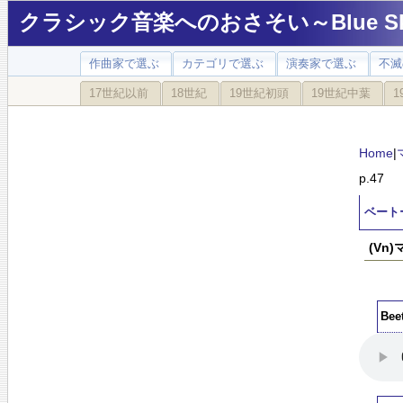
クラシック音楽へのおさそい～Blue Sky
作曲家で選ぶ
カテゴリで選ぶ
演奏家で選ぶ
不滅
17世紀以前
18世紀
19世紀初頭
19世紀中葉
1
Home
|
p.47
ベート
(Vn
Bee