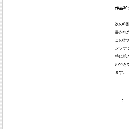
作品3
次の6
書かれ
この3
ンソナ
特に第
のでき
ます。