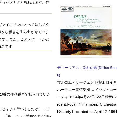
作曲されたソナタと思われます。作
性はヴァイオリンにとって決してや
豊かな響きを生み出させていま
ます。また、ピアノパートがと
有名です
ディーリアス：別れの歌(Delius:Songs 
ll)
マルコム・サージェント指揮 ロイ
ハーモニー管弦楽団 ロイヤル・コ
に23番の作品番号で括られていた
エティ 1964年4月22日~23日録音(Sir 
rgent:Royal Philharmonic Orchestra
ことをよく行いましたが、ここ
l Society Recorded on April 22, 1964
て、「春」という愛称でよく知ら