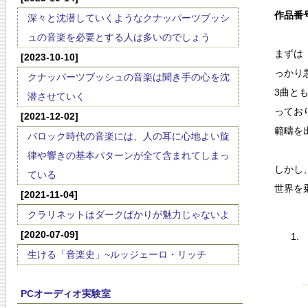
作品番号
深々と沈潜していくようなクナッパーツブッシ
ュの音楽を必要とする人は多いのでしょう
まずは
[2023-10-10]
っかり
クナッパーツブッシュの音楽は聞き手の心を沈
3曲と
潜させていく
ってお
[2021-12-02]
範疇を
バロック時代の音楽には、人の耳に心地よい旋
律や響きの基本パターンが全て含まれてしまっ
しかし
ている
世界を
[2021-11-04]
クラリネットはダークばかりが魅力じゃないよ
[2020-07-09]
生ける「音楽史」~ルッジェーロ・リッチ
PCオーディオ実験室