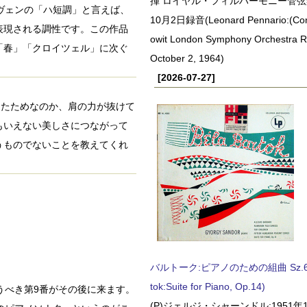
揮 ロイヤル・フィルハーモニー管弦楽
トーヴェンの「ハ短調」と言えば、
10月2日録音(Leonard Pennario:(Con
表現される調性です。この作品
owit London Symphony Orchestra 
「春」「クロイツェル」に次ぐ
October 2, 1964)
[2026-07-27]
投入したためなのか、肩の力が抜けて
もいえない美しさにつながって
うものでないことを教えてくれ
バルトーク:ピアノのための組曲 Sz.62 
tok:Suite for Piano, Op.14)
うべき第9番がその後に来ます。
(P)ジェルジ・シャーンドル:1951年1