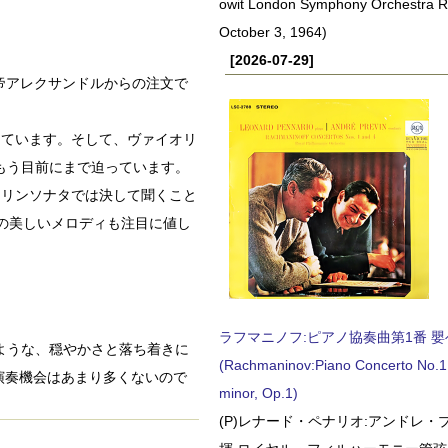
owit London Symphony Orchestra 
October 3, 1964)
[2026-07-29]
皇帝アレクサンドルからの注文で
しています。そして、ヴァイオリ
もう目前にまで迫っています。
オリンソナタでは決して聞くこと
の美しいメロディも注目に値し
ラフマニノフ:ピアノ協奏曲第1番 嬰ヘ短
せるような、穏やかさと落ち着きに
(Rachmaninov:Piano Concerto No.1 
演奏機会はあまり多くないので
minor, Op.1)
(P)レナード・ペナリオ:アンドレ・