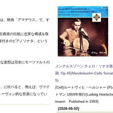
品は、映画「アマデウス」で、す
ン古典派の伝統に忠実な構成を取
奏付きのピアノソナタ」という
大な楽想は完全にモーツァルトの
メンデルスゾーン:チェロ・ソナタ第
調, Op.45(Mendelssohn:Cello Sonat
5)
第2番」に比べると、例えば、ヴァイ
(Cell)ルートヴィヒ・ヘルシャー:(
トーヴェン的な音楽になってい
トマン 1959年発行(Ludwig Hoelscher
tmann Published in 1959)
[2026-08-02]