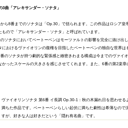
0の3曲「アレキサンダー・ソナタ」
番から8番までのソナタは「Op.30」で括られます。この作品はロシア
たもので「アレキサンダー・ソナタ」と呼ばれています。
つのソナタにおいてベートーベンはモーツァルトの影響を完全に抜け出
タにおけるヴァイオリンの復権を目指したベートーベンの独自な世界は
7番のソナタが持つ劇的な緊張感と緻密きわまる構成は今までのヴァイ
なかったスケールの大きさを感じさせてくれます。また、6番の第2楽章
ヴァイオリンソナタ 第6番 イ長調 Op.30-1：秋の木漏れ日を思わ
満ちた作品です。ベートーベンらしい起伏に満ちた劇性は希薄なので
すが、好きな人は好きだという「隠れ有名曲」です。