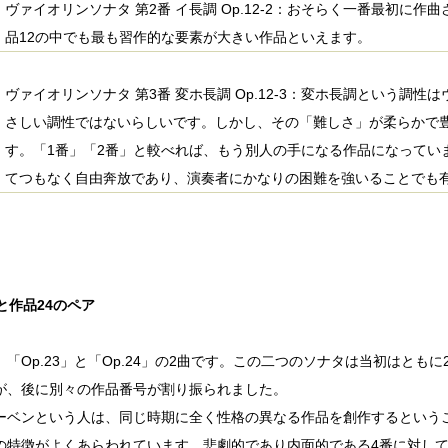
ヴァイオリンソナタ 第2番 イ長調 Op.12-2：おそらく一番最初に
品12の中でも最も習作的な要素が大きい作品といえます。
ヴァイオリンソナタ 第3番 変ホ長調 Op.12-3：変ホ長調という調
さしい調性ではないらしいです。しかし、その「難しさ」が柔らかで
す。「1番」「2番」と較べれば、もう別人の手になる作品になってい
てつもなく自由奔放であり、演奏者にかなりの困難を強いることでも
と作品24のペア
、「Op.23」と「Op.24」の2曲です。この二つのソナタは当初はとも
が、後に別々の作品番号が割り振られました。
ーベンという人は、同じ時期に全く性格の異なる作品を創作するという
の特徴がよくあらわれています。悲劇的であり内面的である4番に対し