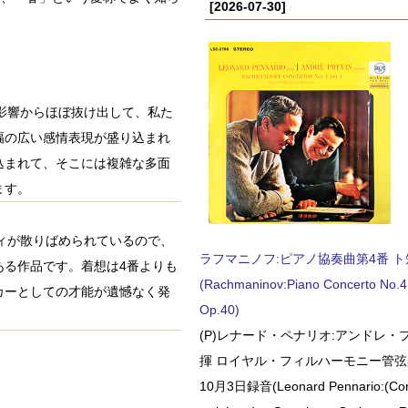
[2026-07-30]
ンの影響からほぼ抜け出して、私た
幅の広い感情表現が盛り込まれ
込まれて、そこには複雑な多面
ます。
ロディが散りばめられているので、
ラフマニノフ:ピアノ協奏曲第4番 ト短調
ある作品です。着想は4番よりも
(Rachmaninov:Piano Concerto No.4 
カーとしての才能が遺憾なく発
Op.40)
(P)レナード・ペナリオ:アンドレ・
揮 ロイヤル・フィルハーモニー管弦楽
10月3日録音(Leonard Pennario:(Con