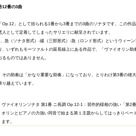
12番の3曲
「Op.12」として括られる1番から3番までの3曲のソナタです。この作
悪人として定着してしまったサリエリに献呈されています。
も、急（ソナタ形式）-緩（三部形式）-急（ロンド形式）というウィー
り、いずれもモーツァルトの延長線上にある作品で、「ヴァイオリン助
出るものではありません。
、その助奏は「かなり重要な助奏」になっており、とりわけ第3番の雄
乗り越えています。
ヴァイオリンソナタ 第1番 ニ長調 Op.12-1：習作的様相の強い「
オリンとピアノの力強い同音で始まる第１主題からしてはっきりベー
ます。