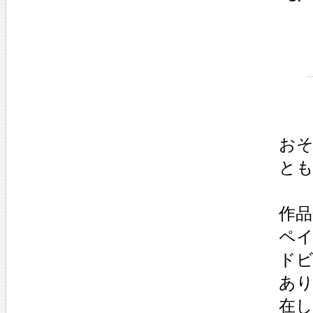
お
と
作
ペ
ド
あ
在し