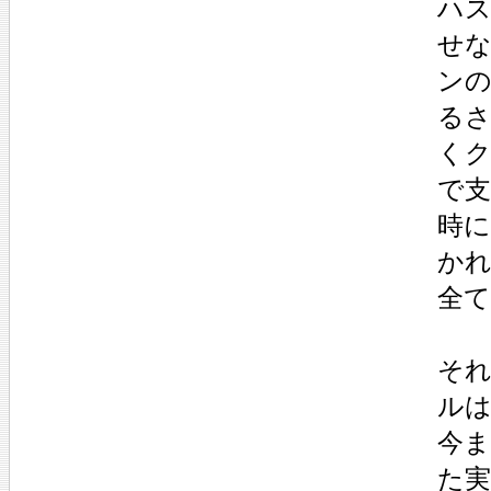
ハ
せ
ン
る
く
で
時
か
全
そ
ル
今
た実