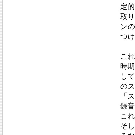
定
取
ン
つ
こ
時
し
のス
「ス
録音
こ
そし