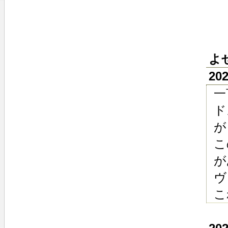
よ
20
一
ド
が
こ
が
ヴ
こ