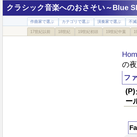
クラシック音楽へのおさそい～Blue Sky
作曲家で選ぶ
カテゴリで選ぶ
演奏家で選ぶ
不滅
17世紀以前
18世紀
19世紀初頭
19世紀中葉
1
Hom
の夜
フ
(
ー
Fa