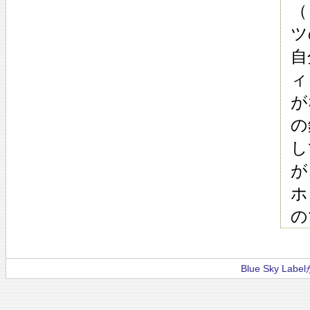
（
ツ
自
ィ
が
の
し
が
ホ
の
Blue Sky La