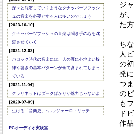
ジ
深々と沈潜していくようなクナッパーツブッシ
が、
ュの音楽を必要とする人は多いのでしょう
た
[2023-10-10]
クナッパーツブッシュの音楽は聞き手の心を沈
潜させていく
ち
[2021-12-02]
人
バロック時代の音楽には、人の耳に心地よい旋
の初
律や響きの基本パターンが全て含まれてしまっ
発
ている
つ
[2021-11-04]
の
クラリネットはダークばかりが魅力じゃないよ
も
[2020-07-09]
生ける「音楽史」~ルッジェーロ・リッチ
ド
作
PCオーディオ実験室