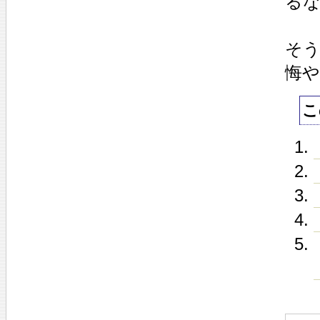
る
そ
悔
こ