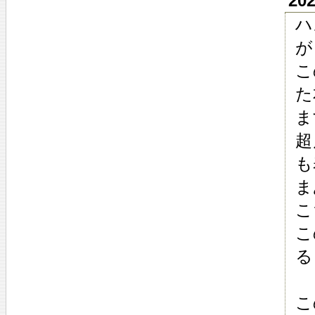
20
ハ
が
こ
た
ま
超
も
ま
こ
こ
る
こ