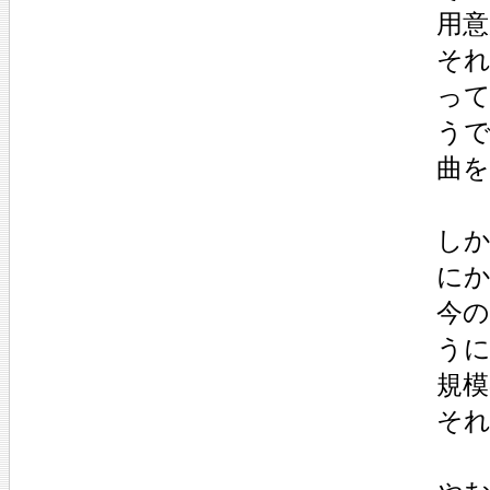
用
そ
って
う
曲を
し
に
今
う
規模
そ