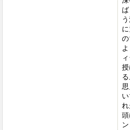
深
ば
う
に
の
よ
ィ
授
る
思
い
れ
頭
ン