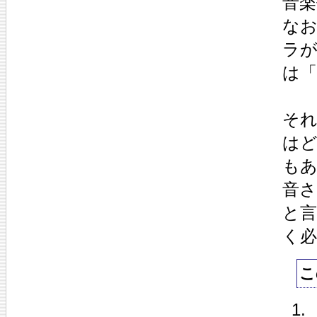
音
な
ラが
は「
それ
は
も
音
と
く
こ