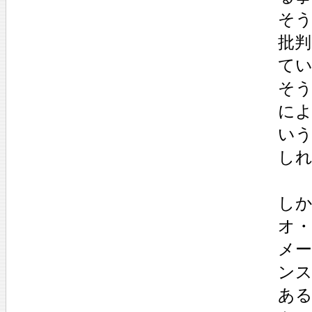
そう
批判
て
そ
に
い
し
し
オ
メ
ン
あ