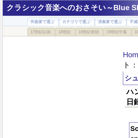
クラシック音楽へのおさそい～Blue Sky
作曲家で選ぶ
カテゴリで選ぶ
演奏家で選ぶ
不滅
17世紀以前
18世紀
19世紀初頭
19世紀中葉
1
Hom
ト：
シュ
ハ
日
Sc