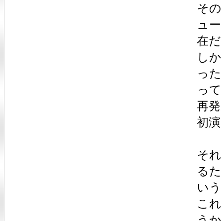
そ
ュ
在
し
っ
っ
再発
初
そ
る
い
こ
う