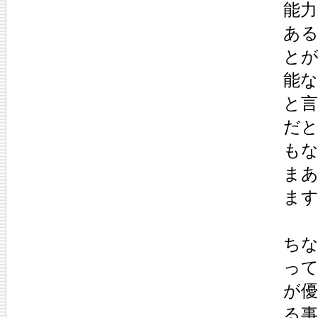
能
あ
と
能
と
だ
も
ま
ま
ち
っ
が
る