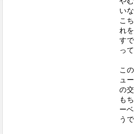
やむ
いな
こ
れ
す
っ
こ
ュー
の
も
ー
う