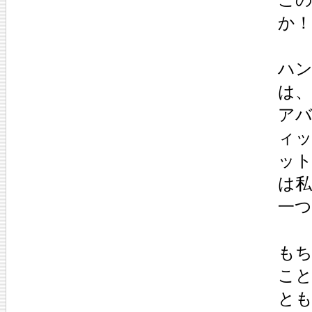
か
ハ
は、
ア
ィ
ッ
は
一
も
こ
と