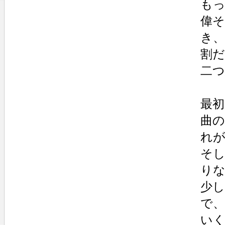
も
偉
き
割
二
最
曲
れ
そ
り
少
で
い