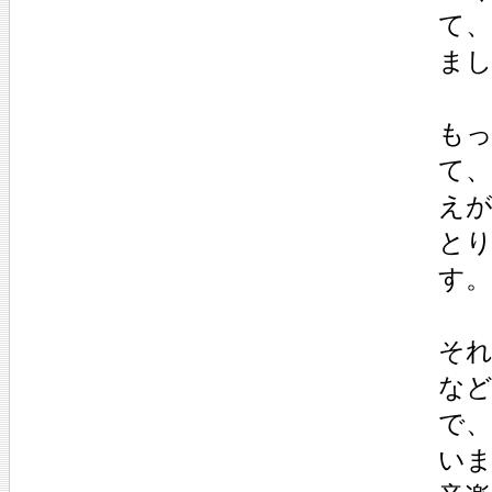
て
ま
も
て
え
と
す。
それ
な
で
い