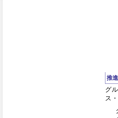
推
グル
ス