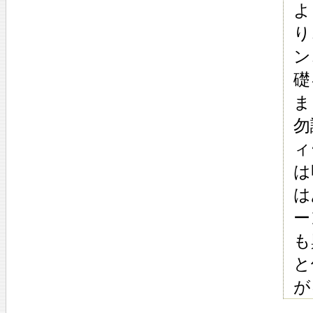
よ
り
ン
礎
ま
勿
ィ
は
は
ー
も
と
が