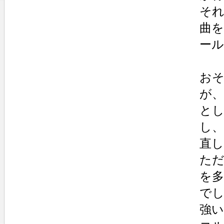
それ
曲
ー
お
が
と
し、
直
た
を多
で
強