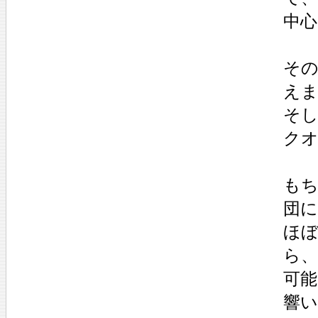
中心
そ
え
そ
ク
も
団
ほ
ら
可
響