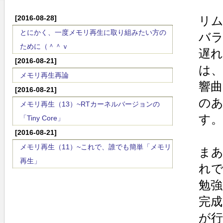
[2016-08-28]
リ
とにかく、一度メモリ再生に取り組みたい方の
バ
ために（＾＾ｖ
遅
[2016-08-21]
は
メモリ再生再論
響
[2016-08-21]
の
メモリ再生（13）~RTカーネルバージョンの
す。
「Tiny Core」
[2016-08-21]
メモリ再生（11）~これで、誰でも簡単「メモリ
まあ
再生」
れで
勉強
完
が