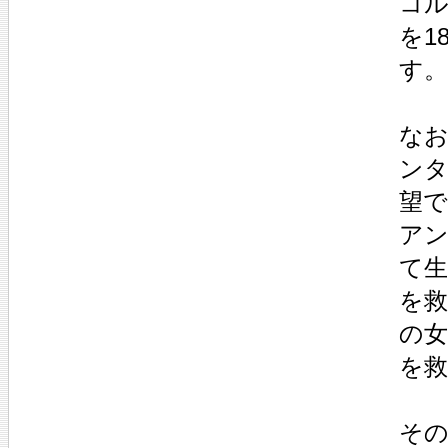
コル
を1
す。
なお
ンタ
望で
ア
て
を
の
を救
そ