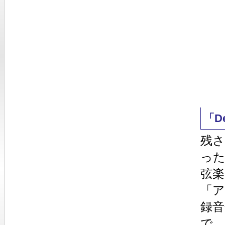
「D
残さ
っ
弦楽
「
録
で、