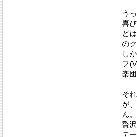
う
喜
ど
の
しか
フ(
楽
そ
が
ん。
贅
テ