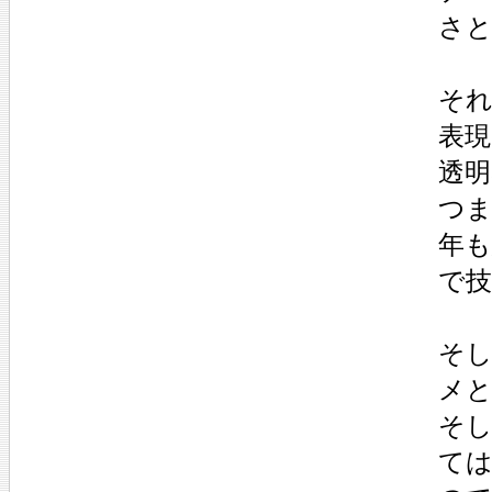
さ
そ
表
透
つま
年
で
そ
メ
そ
て