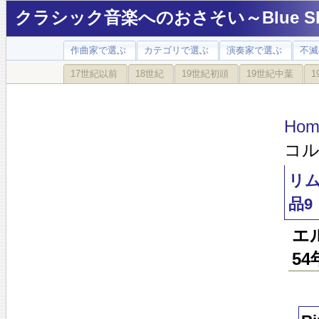
クラシック音楽へのおさそい～Blue Sky
作曲家で選ぶ
カテゴリで選ぶ
演奏家で選ぶ
不滅
17世紀以前
18世紀
19世紀初頭
19世紀中葉
1
Hom
コル
リム
品9
エ
5