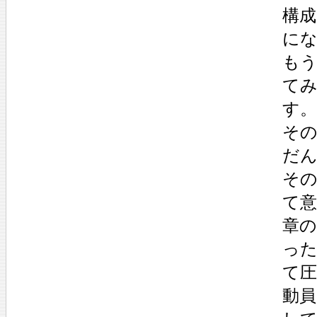
構成
に
も
て
す
そ
だ
そ
て意
章
った
て圧
動