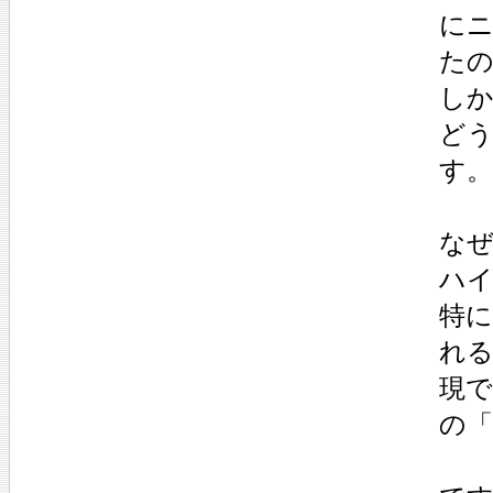
に
た
しか
ど
す。
な
ハ
特に
れ
現
の