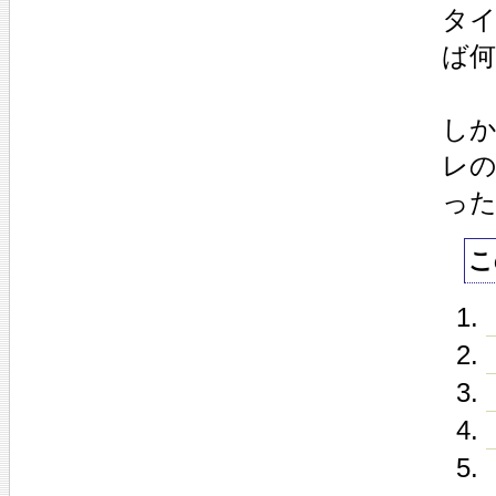
タ
ば
し
レ
っ
こ