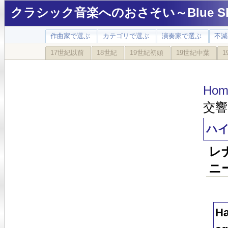
クラシック音楽へのおさそい～Blue Sky
作曲家で選ぶ
カテゴリで選ぶ
演奏家で選ぶ
不滅
17世紀以前
18世紀
19世紀初頭
19世紀中葉
1
Hom
交響
ハイ
レ
ニー
Ha