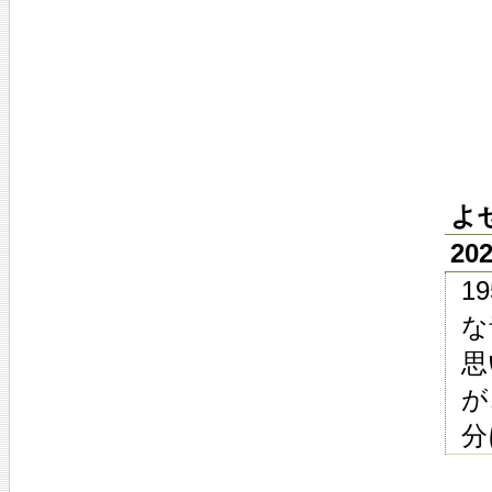
よ
20
1
な
思
が
分