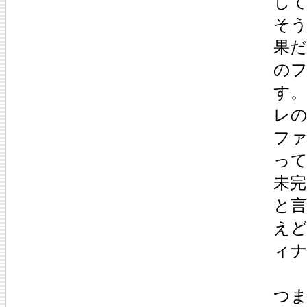
し
そう
果だ
の
す。
レの
フ
っ
未完
と
えど
ィ
つ