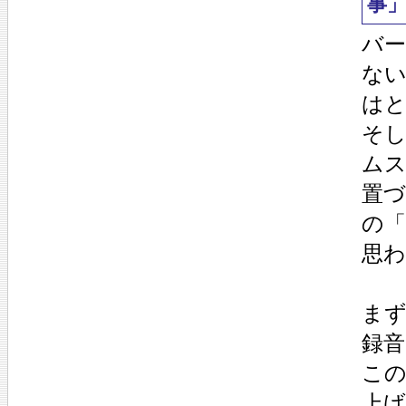
事
バ
な
は
そ
ム
置
の
思
まず
録
こ
上