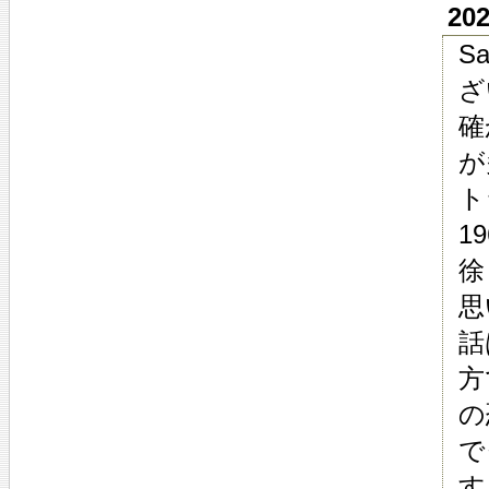
20
S
ざ
確
が
ト
1
徐
思
話
方
の
で
す