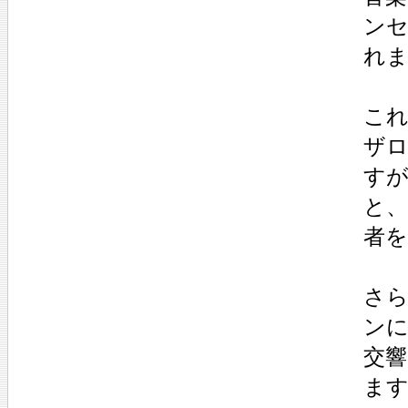
ン
れ
こ
ザ
す
と
者
さ
ン
交
ま