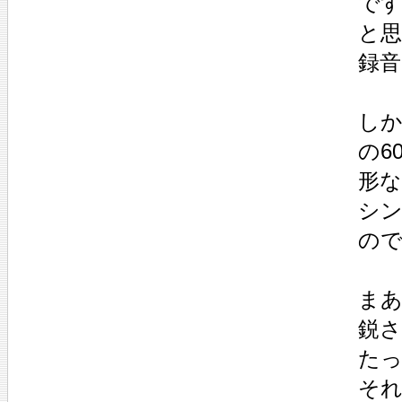
で
と思
録
し
の6
形
シ
の
ま
鋭
た
そ