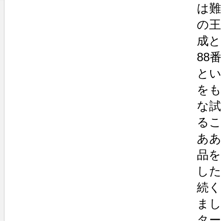
は
の王
成
88
とい
を
な
る
あ
品
し
続
ま
タ