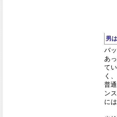
男
バ
あ
て
く
普
ン
に