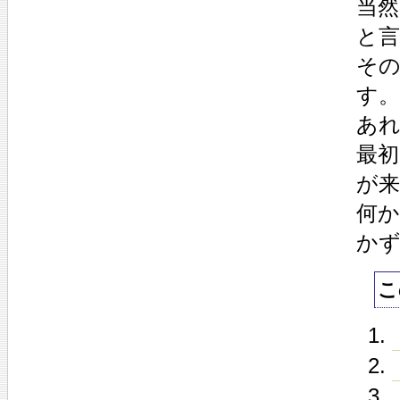
当
と
そ
す。
あ
最
が
何
か
こ