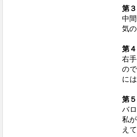
第３
中
気
第４
右
ので
に
第５
バ
私
え