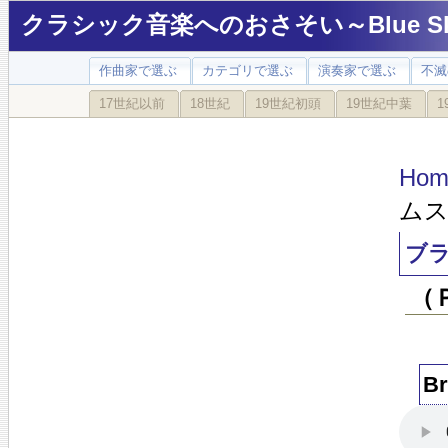
クラシック音楽へのおさそい～Blue Sky
作曲家で選ぶ
カテゴリで選ぶ
演奏家で選ぶ
不滅
17世紀以前
18世紀
19世紀初頭
19世紀中葉
1
Hom
ムス
ブ
（
B