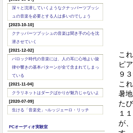
深々と沈潜していくようなクナッパーツブッシ
ュの音楽を必要とする人は多いのでしょう
[2023-10-10]
クナッパーツブッシュの音楽は聞き手の心を沈
潜させていく
[2021-12-02]
こ
バロック時代の音楽には、人の耳に心地よい旋
ピア
律や響きの基本パターンが全て含まれてしまっ
９３
ている
こ
[2021-11-04]
暑
クラリネットはダークばかりが魅力じゃないよ
[2020-07-09]
た
生ける「音楽史」~ルッジェーロ・リッチ
１
が
PCオーディオ実験室
す。