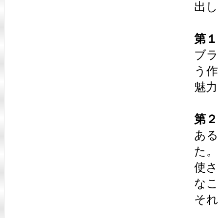
出
第１
ブラ
う
魅
第２
あ
た
使
な
そ