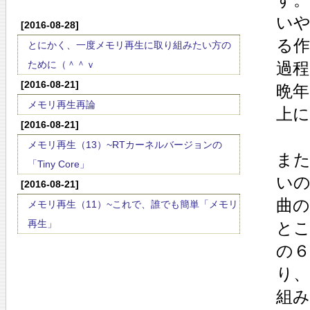
い
[2016-08-28]
る作
とにかく、一度メモリ再生に取り組みたい方の
ために（＾＾ｖ
過
[2016-08-21]
晩年
メモリ再生再論
上
[2016-08-21]
メモリ再生（13）~RTカーネルバージョンの
ま
「Tiny Core」
いの
[2016-08-21]
曲
メモリ再生（11）~これで、誰でも簡単「メモリ
再生」
とこ
の
り
組