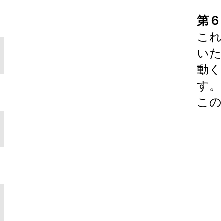
第６
こ
い
動
す。
こ