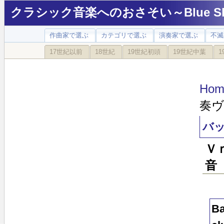
クラシック音楽へのおさそい～Blue Sky
作曲家で選ぶ
カテゴリで選ぶ
演奏家で選ぶ
不滅
17世紀以前
18世紀
19世紀初頭
19世紀中葉
1
Hom
奏
バ
Ｖ
音
B