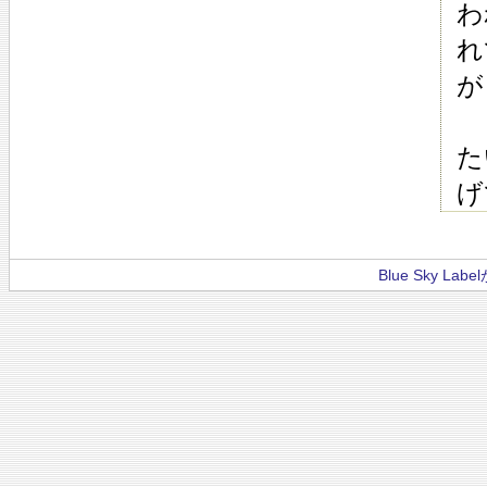
わ
れ
が
と
た
げ
Blue Sky La