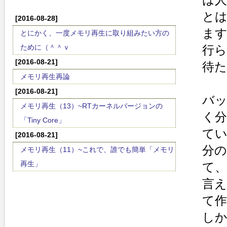
と
[2016-08-28]
ま
とにかく、一度メモリ再生に取り組みたい方の
ために（＾＾ｖ
行
[2016-08-21]
待
メモリ再生再論
[2016-08-21]
バ
メモリ再生（13）~RTカーネルバージョンの
く
「Tiny Core」
て
[2016-08-21]
分
メモリ再生（11）~これで、誰でも簡単「メモリ
再生」
て
言
て
し