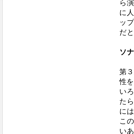
ら
に人
ッ
だ
ソナ
第３
性
い
た
に
こ
い