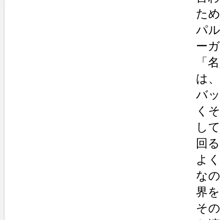
た
パ
ー
「
は
バ
く
し
回
よ
な
界を
そ