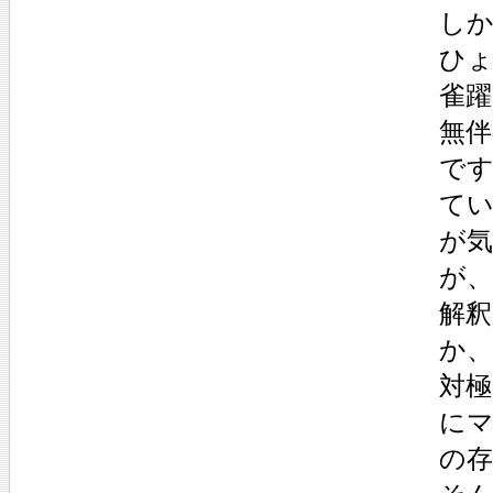
し
ひ
雀
無
で
て
が
が
解
か
対
に
の