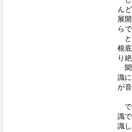
ん
展
ら
と
根底
り絶
聞
識
が
で
識
識