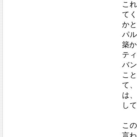
こ
て
か
パ
築
ティ
バン
こ
て
は
し
こ
言