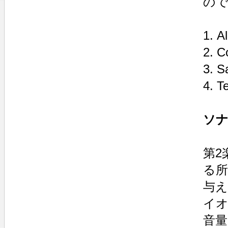
の
1. A
2. C
3. S
4. T
ソナ
第2
る
与え
イ
音