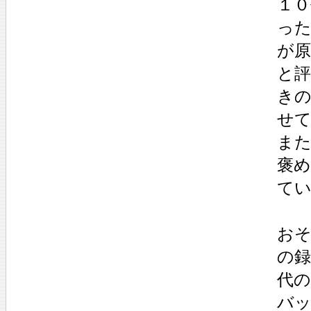
１
った
が
と
き
せ
また
褒
て
お
の
代
バ