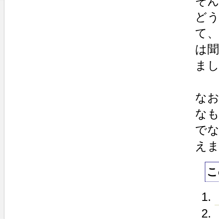
そ
ど
て
は
ま
な
な
で
え
こ