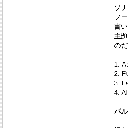
ソナ
フー
書
主
の
1. A
2. F
3. L
4. A
パル