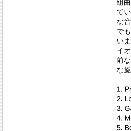
組曲
て
な
で
いま
イ
前
な旋
1. P
2. L
3. G
4. M
5. B