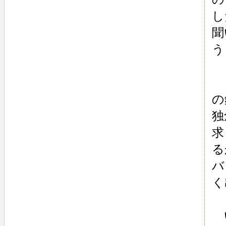
し
聞
う
ロ
の
独
求
る
バ
く
い