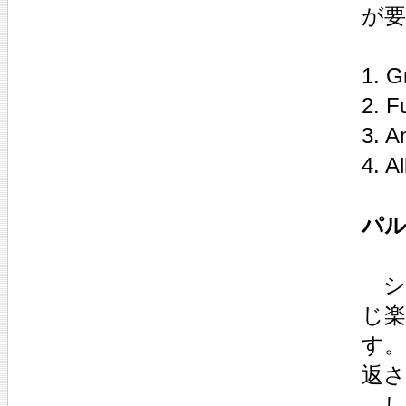
が
1. G
2. F
3. A
4. A
パル
シ
じ
す。
返さ
し