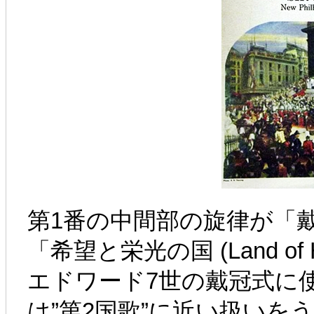
第1番の中間部の旋律が「戴冠式頌
「希望と栄光の国 (Land of 
エドワード7世の戴冠式に
は”第2国歌”に近い扱いを