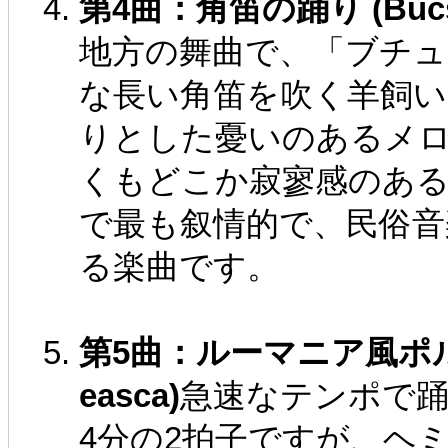
第4曲：角笛の踊り (Bucsumi
地方の舞曲で、「ブチ
な長い角笛を吹く羊飼
りとした憂いのあるメ
くもどこか寂寥感のあ
で最も叙情的で、民俗音
る楽曲です。
第5曲：ルーマニア風ポルカ (R
easca)
急速なテンポで
4分の2拍子ですが、ヘ