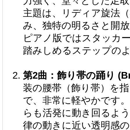
力強く、堂々とした足取
主題は、リディア旋法（
み、独特の明るさと開
ピアノ版ではスタッカ
踏みしめるステップの
第2曲：飾り帯の踊り (Bra
装の腰帯（飾り帯）を指
で、非常に軽やかです
らも活発に動き回るよ
律の動きに近い透明感