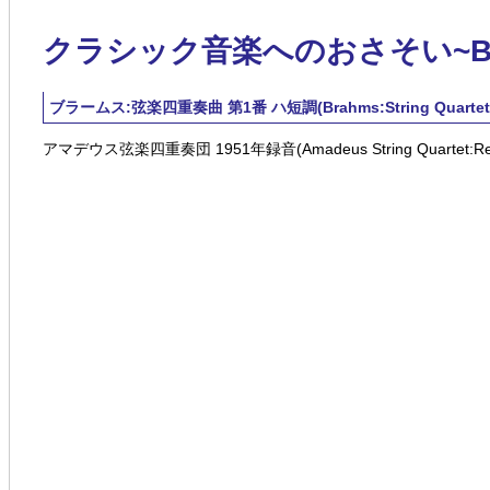
クラシック音楽へのおさそい~Blue 
ブラームス:弦楽四重奏曲 第1番 ハ短調(Brahms:String Quartet No.1
アマデウス弦楽四重奏団 1951年録音(Amadeus String Quartet:Reco