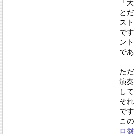
「大
と
ス
で
ン
で
ただ
演奏
し
そ
で
こ
ロ盤