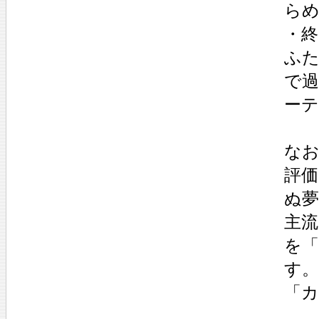
ら
・終
ふ
で
ーテ
な
評価
ぬ
主流
を
す。
「カ