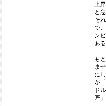
上昇
と
そ
で
ン
あ
も
ませ
にし
が
ドル
匠