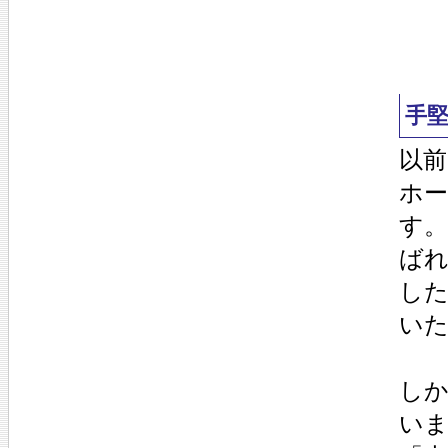
手
以
ホ
す
ば
した
い
し
い