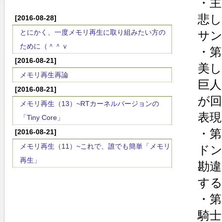
・主
悲し
[2016-08-28]
とにかく、一度メモリ再生に取り組みたい方の
サ
ために（＾＾ｖ
・第
[2016-08-21]
美し
メモリ再生再論
巨
[2016-08-21]
が
メモリ再生（13）~RTカーネルバージョンの
表現
「Tiny Core」
・第
[2016-08-21]
メモリ再生（11）~これで、誰でも簡単「メモリ
ド
再生」
勘
す
・第
騎士