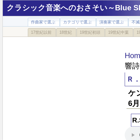
クラシック音楽へのおさそい～Blue Sky
作曲家で選ぶ
カテゴリで選ぶ
演奏家で選ぶ
不滅
17世紀以前
18世紀
19世紀初頭
19世紀中葉
1
Hom
響詩
Ｒ
ケ
6
R.