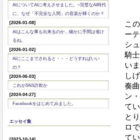
AIについてAIに考えさせました。~完璧なAI時代
に、なぜ「不完全な人間」の音楽が輝くのか？
こ
[2026-01-08]
AIはこんな事も出来るのか…確かに手間は省け
ー
るね。
シ
[2026-01-02]
騎士
AIにここまでされると・・・どうすればいい
い
の？
し
[2024-06-03]
奏
これがSNS詐欺か
[2024-04-27]
ン
Facebookをはじめてみました。
て
と
エッセイ集
ロ
て
[2023-10-14]