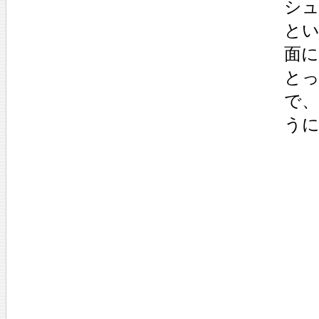
シュ
と
面
と
で
う