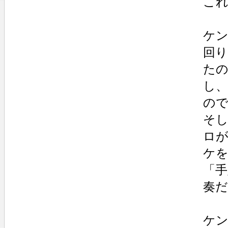
こ
ケ
回
た
し
の
そ
ロ
ケ
「
奏
ケン