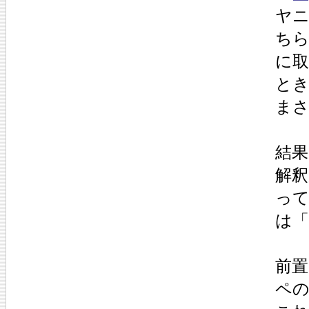
ヤ
ち
に
と
ま
結果
解
っ
は
前
ペ