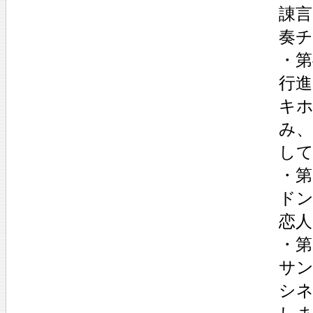
諌
奏
・第
行
キホ
み
し
・第
ド
恋
・第
サ
シ