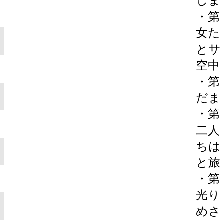
し
・第
女
と
空中
・第
だ
・第
二人
ち
と
・第
光
め