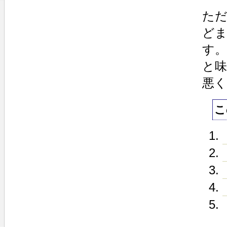
た
ど
す。
と
悪
こ