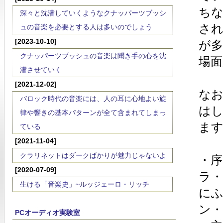
ち
深々と沈潜していくようなクナッパーツブッシ
さ
ュの音楽を必要とする人は多いのでしょう
[2023-10-10]
が
クナッパーツブッシュの音楽は聞き手の心を沈
場
潜させていく
[2021-12-02]
な
バロック時代の音楽には、人の耳に心地よい旋
は
律や響きの基本パターンが全て含まれてしまっ
ま
ている
[2021-11-04]
クラリネットはダークばかりが魅力じゃないよ
・序
[2020-07-09]
ラ
生ける「音楽史」~ルッジェーロ・リッチ
にふ
ン
PCオーディオ実験室