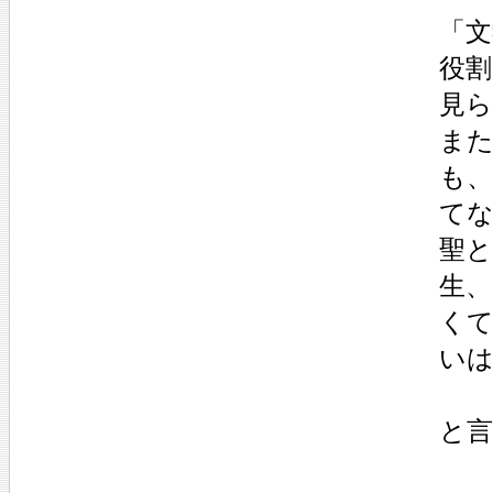
「文
役割
見ら
ま
も
て
聖と
生
く
い
と