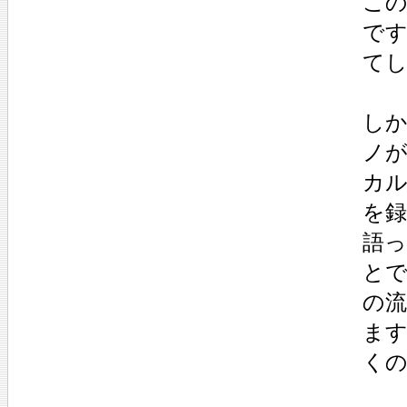
この
で
て
しか
ノ
カ
を
語
とで
の
ま
く