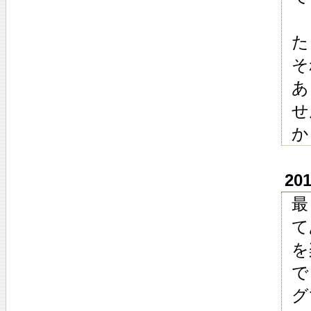
た
そ
あ
せ
か
20
最
て
を
で
グ