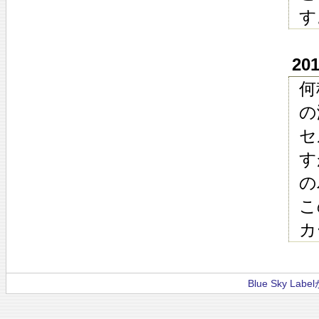
す
20
何
の
セ
す
の
こ
カ
Blue Sky La