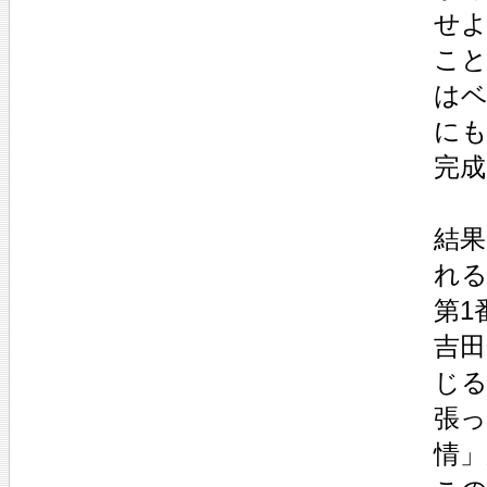
せ
こ
は
に
完
結果
れ
第1
吉田
じ
張
情