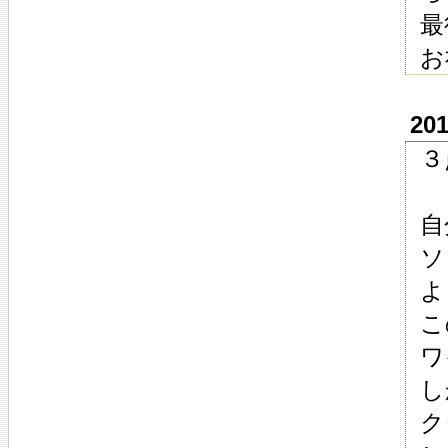
最
お
20
３
自
ソ
よ
こ
ワ
し
ク