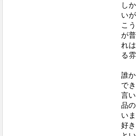
し
い
こ
が
れ
る
誰
で
言
品
い
好
と