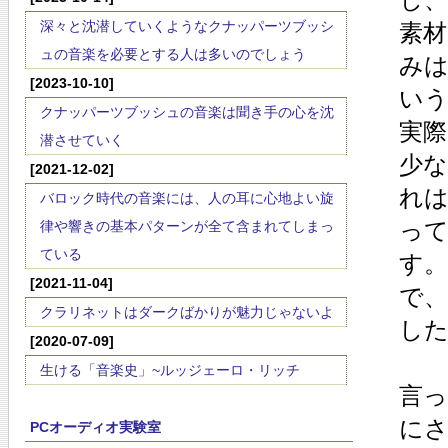
深々と沈潜していくようなクナッパーツブッシ
素
ュの音楽を必要とする人は多いのでしょう
み
[2023-10-10]
い
クナッパーツブッシュの音楽は聞き手の心を沈
実
潜させていく
少
[2021-12-02]
れは
バロック時代の音楽には、人の耳に心地よい旋
っ
律や響きの基本パターンが全て含まれてしまっ
ている
す
[2021-11-04]
で
クラリネットはダークばかりが魅力じゃないよ
し
[2020-07-09]
生ける「音楽史」~ルッジェーロ・リッチ
言
に
PCオーディオ実験室