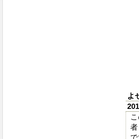
よ
20
こ
者
で