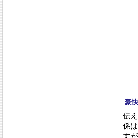
豪
伝
係
す