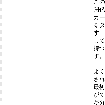
こ
関係
カ
る
す
し
持
す。
よ
さ
最初
が
が分