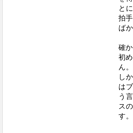
と
拍
ば
確
初
ん。
し
は
う
ス
す。