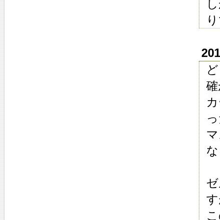
し
り
20
ど
確
カ
っ
マ
な
ゼ
す
こ