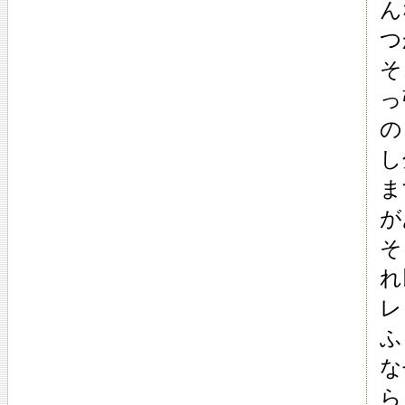
ん
つ
そ
っ
の
し
ま
が
そ
れ
レ
ふ
な
ら