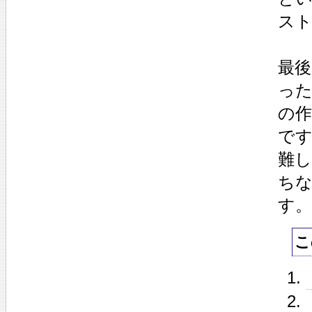
ス
最
っ
の作
で
難
ち
す。
こ