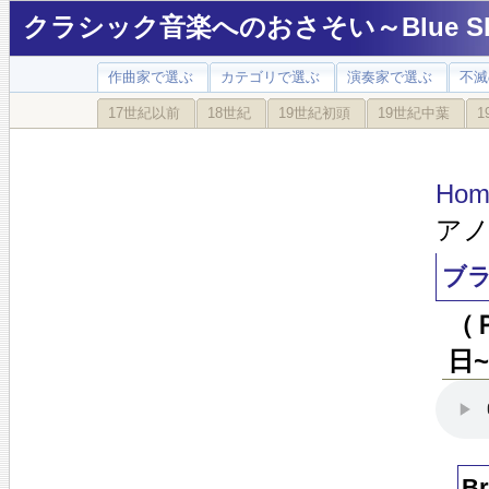
クラシック音楽へのおさそい～Blue Sky
作曲家で選ぶ
カテゴリで選ぶ
演奏家で選ぶ
不滅
17世紀以前
18世紀
19世紀初頭
19世紀中葉
1
Hom
アノ
ブ
（
日
B