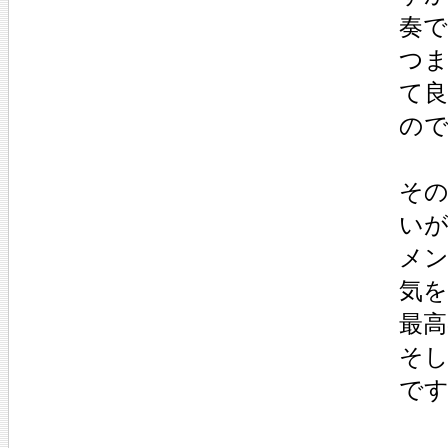
奏
つ
て
の
そ
い
メ
気
最
そ
で